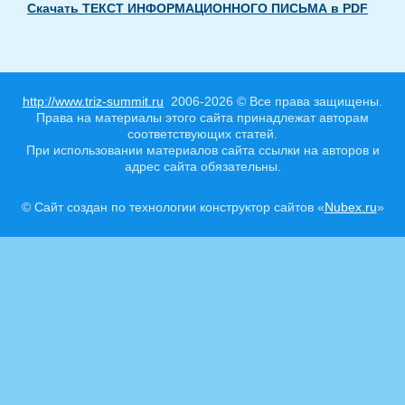
Скачать ТЕКСТ ИНФОРМАЦИОННОГО ПИСЬМА в PDF
http://www.triz-summit.ru
2006-2026 © Все права защищены.
Права на материалы этого сайта принадлежат авторам
соответствующих статей.
При использовании материалов сайта ссылки на авторов и
адрес сайта обязательны.
© Сайт создан по технологии конструктор сайтов «
Nubex.ru
»