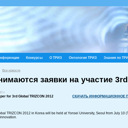
онференции
Конкурсы
О ТРИЗ
Онтология ТРИЗ
Знания по ТР
Все новости
имаются заявки на участие 3rd
12 г.
aper for 3rd Global TRIZCON 2012
СКАЧАТЬ ИНФОРМАЦИОННОЕ П
bal TRIZCON 2012 in Korea will be held at Yonsei University, Seoul from July 10 (T
innovation.