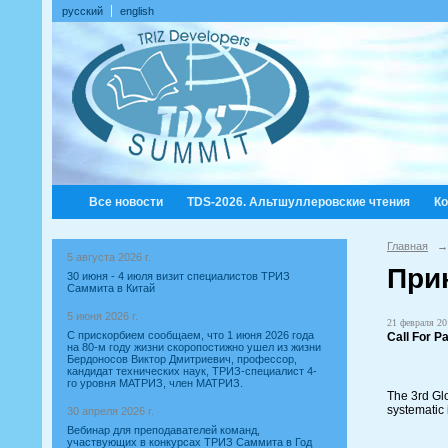
русский
english
Все новости
TDS-2026. Альтшуллеровские чтения
К
Главная
→
5 августа 2026 г.
Прин
30 июня - 4 июля визит специалистов ТРИЗ
Саммита в Китай
5 июня 2026 г.
21 февраля 20
С прискорбием сообщаем, что 1 июня 2026 года
Call For P
на 80-м году жизни скоропостижно ушел из жизни
Бердоносов Виктор Дмитриевич, профессор,
кандидат технических наук, ТРИЗ-специалист 4-
го уровня МАТРИЗ, член МАТРИЗ.
The 3rd Glo
systematic 
30 апреля 2026 г.
Вебинар для преподавателей команд,
участвующих в конкурсах ТРИЗ Саммита в Год