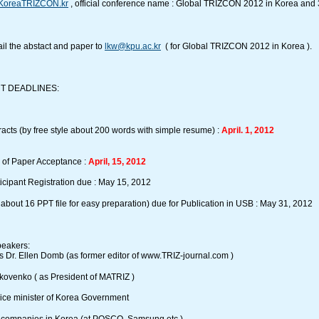
KoreaTRIZCON.kr
, official conference name : Global TRIZCON 2012 in Korea and 
il the abstact and paper to
lkw@kpu.ac.kr
( for Global TRIZCON 2012 in Korea ).
T DEADLINES:
acts (by free style about 200 words with simple resume) :
April. 1, 2012
n of Paper Acceptance :
April, 15, 2012
icipant Registration due : May 15, 2012
about 16 PPT file for easy preparation) due for Publication in USB : May 31, 2012
eakers:
s Dr. Ellen Domb (as former editor of www.TRIZ-journal.com )
Ikovenko ( as President of MATRIZ )
Vice minister of Korea Government
 companies in Korea (at POSCO, Samsung etc.)