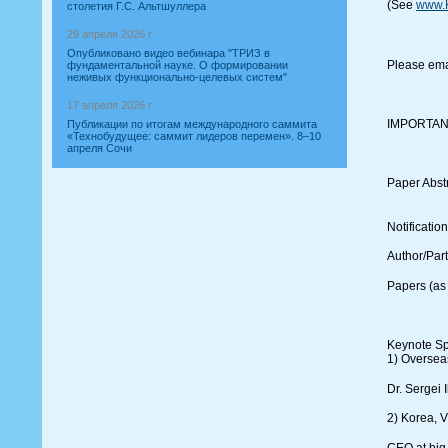
(See
www.
столетия Г.С. Альтшуллера
29 апреля 2026 г.
Опубликовано видео вебинара "ТРИЗ в
Please ema
фундаментальной науке. О формировании
неживых функционально-целевых систем"
17 апреля 2026 г.
IMPORTAN
Публикации по итогам международного саммита
«Технобудущее: саммит лидеров перемен». 8–10
апреля Сочи
Paper Abstr
Notificatio
Author/Part
Papers (as 
Keynote Sp
1) Oversea
Dr. Sergei 
2) Korea, 
CEO at big