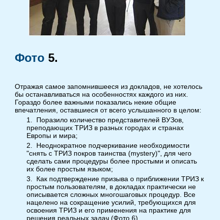
Фото
5
.
Отражая самое запомнившееся из докладов, не хотелось
бы останавливаться на особенностях каждого из них.
Гораздо более важными показались некие общие
впечатления, оставшиеся от всего услышанного в целом:
1.
Поразило количество представителей ВУЗов,
преподающих ТРИЗ в разных городах и странах
Европы и мира;
2.
Неоднократное подчеркивание необходимости
"снять с ТРИЗ покров таинства (mystery)", для чего
сделать сами процедуры более простыми и описать
их более простым языком;
3.
Как подтверждение призыва о приближении ТРИЗ к
простым пользователям, в докладах практически не
описывается сложных многошаговых процедур. Все
нацелено на сокращение усилий, требующихся для
освоения ТРИЗ и его применения на практике для
решения реальных задач (Фото
6
).