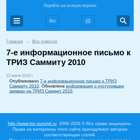
Перейти на полную версию
RU
Главная
Все новости
→
7-е информационное письмо к
ТРИЗ Саммиту 2010
22 июня 2010 г.
Опубликовано
7-е информационное письмо к ТРИЗ
Саммиту 2010
. Обновлена
информация о пуступивших
заявках на ТРИЗ Саммит 2010
.
http://www.triz-summit.ru
2006-2026 © Все права защищены.
Права на материалы этого сайта принадлежат авторам
соответствующих статей.