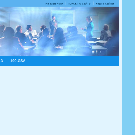
на главную
поиск по сайту
карта сайта
ИЗ
100-GSA