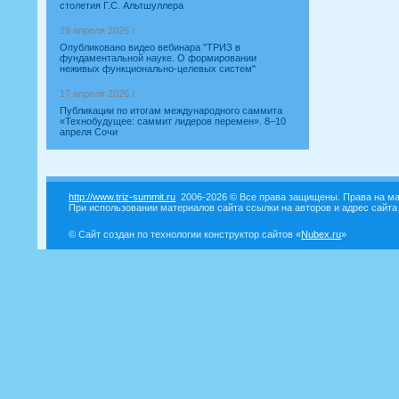
столетия Г.С. Альтшуллера
29 апреля 2026 г.
Опубликовано видео вебинара "ТРИЗ в
фундаментальной науке. О формировании
неживых функционально-целевых систем"
17 апреля 2026 г.
Публикации по итогам международного саммита
«Технобудущее: саммит лидеров перемен». 8–10
апреля Сочи
http://www.triz-summit.ru
2006-2026 © Все права защищены. Права на ма
При использовании материалов сайта ссылки на авторов и адрес сайта
© Сайт создан по технологии конструктор сайтов «
Nubex.ru
»