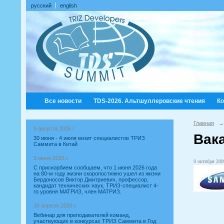
русский
english
Все новости
TDS-2026. Альтшуллеровские чтения
К
Главная
→
5 августа 2026 г.
Вак
30 июня - 4 июля визит специалистов ТРИЗ
Саммита в Китай
5 июня 2026 г.
9 октября 2009
С прискорбием сообщаем, что 1 июня 2026 года
на 80-м году жизни скоропостижно ушел из жизни
Бердоносов Виктор Дмитриевич, профессор,
кандидат технических наук, ТРИЗ-специалист 4-
го уровня МАТРИЗ, член МАТРИЗ.
30 апреля 2026 г.
Вебинар для преподавателей команд,
участвующих в конкурсах ТРИЗ Саммита в Год