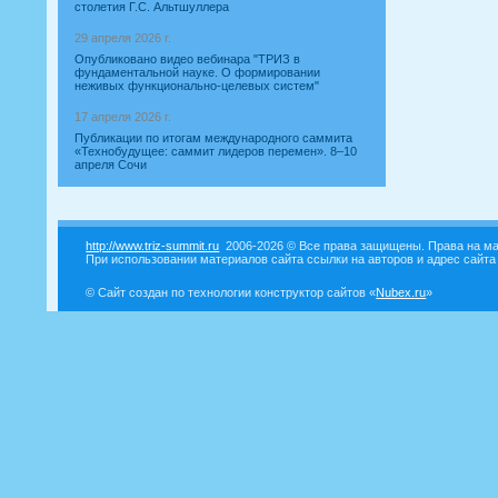
столетия Г.С. Альтшуллера
29 апреля 2026 г.
Опубликовано видео вебинара "ТРИЗ в
фундаментальной науке. О формировании
неживых функционально-целевых систем"
17 апреля 2026 г.
Публикации по итогам международного саммита
«Технобудущее: саммит лидеров перемен». 8–10
апреля Сочи
http://www.triz-summit.ru
2006-2026 © Все права защищены. Права на ма
При использовании материалов сайта ссылки на авторов и адрес сайта
© Сайт создан по технологии конструктор сайтов «
Nubex.ru
»