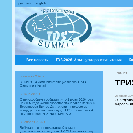
русский
english
Все новости
TDS-2026. Альтшуллеровские чтения
К
Главная
→
5 августа 2026 г.
ТРИ
30 июня - 4 июля визит специалистов ТРИЗ
Саммита в Китай
5 июня 2026 г.
29 января 2007
С прискорбием сообщаем, что 1 июня 2026 года
Определил
на 80-м году жизни скоропостижно ушел из жизни
мероприя
Бердоносов Виктор Дмитриевич, профессор,
кандидат технических наук, ТРИЗ-специалист 4-
го уровня МАТРИЗ, член МАТРИЗ.
30 апреля 2026 г.
Вебинар для преподавателей команд,
участвующих в конкурсах ТРИЗ Саммита в Год