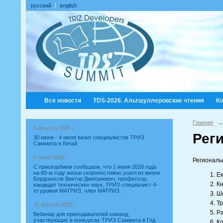
русский
english
Все новости
TDS-2026. Альтшуллеровские чтения
К
Главная
→
5 августа 2026 г.
Рег
30 июня - 4 июля визит специалистов ТРИЗ
Саммита в Китай
5 июня 2026 г.
Региональ
С прискорбием сообщаем, что 1 июня 2026 года
на 80-м году жизни скоропостижно ушел из жизни
Ек
Бердоносов Виктор Дмитриевич, профессор,
Кн
кандидат технических наук, ТРИЗ-специалист 4-
го уровня МАТРИЗ, член МАТРИЗ.
Ше
Т
30 апреля 2026 г.
Ра
Вебинар для преподавателей команд,
участвующих в конкурсах ТРИЗ Саммита в Год
Ко