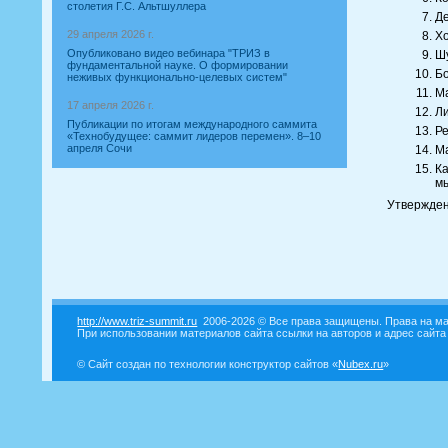
столетия Г.С. Альтшуллера
Де
29 апреля 2026 г.
Хо
Опубликовано видео вебинара "ТРИЗ в
Шу
фундаментальной науке. О формировании
Бо
неживых функционально-целевых систем"
Ма
17 апреля 2026 г.
Ли
Публикации по итогам международного саммита
Ре
«Технобудущее: саммит лидеров перемен». 8–10
апреля Сочи
Ма
Ка
м
Утвержден
http://www.triz-summit.ru
2006-2026 © Все права защищены. Права на ма
При использовании материалов сайта ссылки на авторов и адрес сайта
© Сайт создан по технологии конструктор сайтов «
Nubex.ru
»