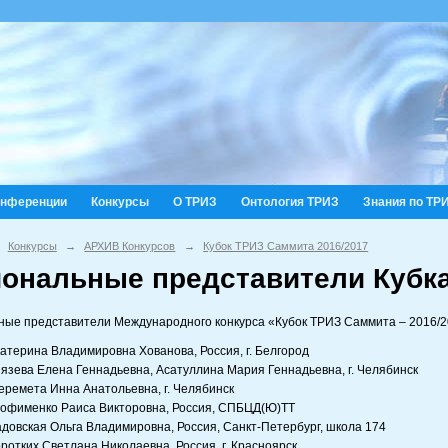
онференции
Конкурсы
О ТРИЗ
Онтология ТРИЗ
Знания по ТР
Конкурсы
→
АРХИВ Конкурсов
→
Кубок ТРИЗ Саммита 2016/2017
иональные представители Кубка
ные представители Международного конкурса «Кубок ТРИЗ Саммита – 2016/
атерина Владимировна Хованова, Россия, г. Белгород
язева Елена Геннадьевна, Асатуллина Мария Геннадьевна, г. Челябинск
ремета Инна Анатольевна, г. Челябинск
рофименко Раиса Викторовна, Россия, СПБЦД(Ю)ТТ
довская Ольга Владимировна, Россия, Санкт-Петербург, школа 174
ротких Светлана Николаевна, Россия, г. Красноярск