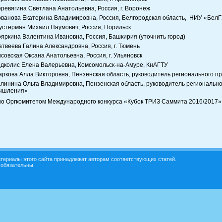
ревягина Светлана Анатольевна, Россия, г. Воронеж
ванова Екатерина Владимировна, Россия, Белгородская область, НИУ «Бел
стерман Михаил Наумович, Россия, Норильск
яркина Валентина Ивановна, Россия, Башкирия (уточнить город)
твеева Галина Александровна, Россия, г. Тюмень
совская Оксана Анатольевна, Россия, г. Ульяновск
дколис Елена Валерьевна, Комсомольск-на-Амуре, КнАГТУ
ркова Алла Викторовна, Пензенская область, руководитель регионального 
линина Ольга Владимировна, Пензенская область, руководитель регионально
ышления»
о Оргкомитетом Международного конкурса «Кубок ТРИЗ Саммита 2016/2017»
териалы этого сайта принадлежат авторам соответствующих статей.
 обязательны.