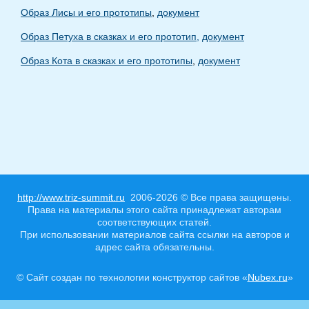
Образ Лисы и его прототипы
,
документ
Образ Петуха в сказках и его прототип,
документ
Образ Кота в сказках и его прототипы
,
документ
http://www.triz-summit.ru
2006-2026 © Все права защищены.
Права на материалы этого сайта принадлежат авторам
соответствующих статей.
При использовании материалов сайта ссылки на авторов и
адрес сайта обязательны.
© Сайт создан по технологии конструктор сайтов «
Nubex.ru
»