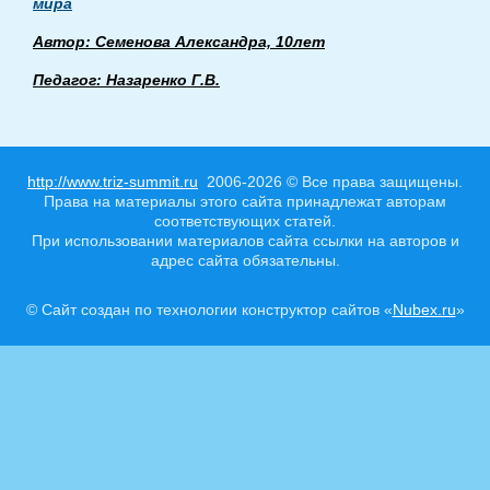
мира
Автор: Семенова Александра, 10лет
Педагог: Назаренко Г.В.
http://www.triz-summit.ru
2006-2026 © Все права защищены.
Права на материалы этого сайта принадлежат авторам
соответствующих статей.
При использовании материалов сайта ссылки на авторов и
адрес сайта обязательны.
© Сайт создан по технологии конструктор сайтов «
Nubex.ru
»