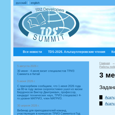
русский
english
Все новости
TDS-2026. Альтшуллеровские чтения
К
Главная
→
5 августа 2026 г.
Работы поб
30 июня - 4 июля визит специалистов ТРИЗ
3 ме
Саммита в Китай
5 июня 2026 г.
С прискорбием сообщаем, что 1 июня 2026 года
Задан
на 80-м году жизни скоропостижно ушел из жизни
Бердоносов Виктор Дмитриевич, профессор,
кандидат технических наук, ТРИЗ-специалист 4-
Асату
го уровня МАТРИЗ, член МАТРИЗ.
Асату
30 апреля 2026 г.
Вебинар для преподавателей команд,
участвующих в конкурсах ТРИЗ Саммита в Год