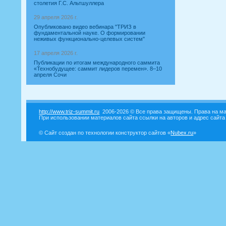
столетия Г.С. Альтшуллера
29 апреля 2026 г.
Опубликовано видео вебинара "ТРИЗ в
фундаментальной науке. О формировании
неживых функционально-целевых систем"
17 апреля 2026 г.
Публикации по итогам международного саммита
«Технобудущее: саммит лидеров перемен». 8–10
апреля Сочи
http://www.triz-summit.ru
2006-2026 © Все права защищены. Права на ма
При использовании материалов сайта ссылки на авторов и адрес сайта
© Сайт создан по технологии конструктор сайтов «
Nubex.ru
»