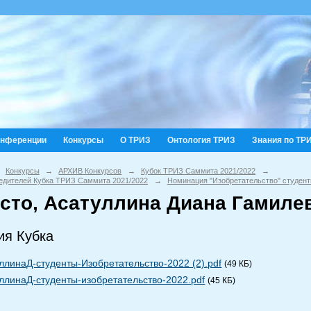
онференции
Конкурсы
О ТРИЗ
Онтология ТРИЗ
Знания по ТР
Конкурсы
→
АРХИВ Конкурсов
→
Кубок ТРИЗ Саммита 2021/2022
→
едителей Кубка ТРИЗ Саммита 2021/2022
→
Номинация "Изобретательство" студен
сто, Асатуллина Диана Гамилев
ия Кубка
ллинаД-студенты-Изобретательство-2022 (2).pdf
(49 КБ)
ллинаД-студенты-изобретательство-2022.pdf
(45 КБ)