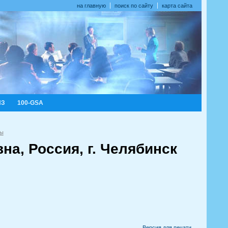
на главную
поиск по сайту
карта сайта
ИЗ
100-GSA
ты
на, Россия, г. Челябинск
Версия для печати