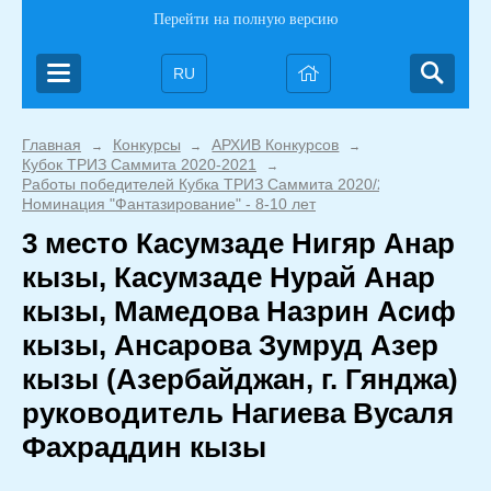
Перейти на полную версию
RU
Главная
Конкурсы
АРХИВ Конкурсов
→
→
→
Кубок ТРИЗ Саммита 2020-2021
→
Работы победителей Кубка ТРИЗ Саммита 2020/2021
→
Номинация "Фантазирование" - 8-10 лет
3 место Касумзаде Нигяр Анар
кызы, Касумзаде Нурай Анар
кызы, Мамедова Назрин Асиф
кызы, Ансарова Зумруд Азер
кызы (Азербайджан, г. Гянджа)
руководитель Нагиева Вусаля
Фахраддин кызы