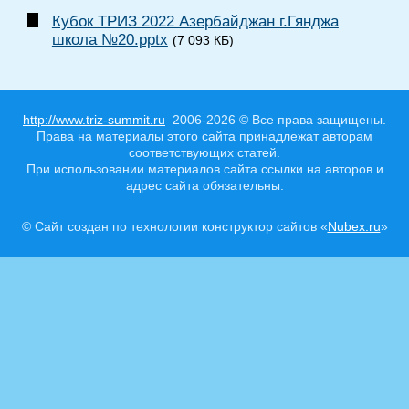
Кубок ТРИЗ 2022 Азербайджан г.Гянджа
школа №20.pptx
(7 093 КБ)
http://www.triz-summit.ru
2006-2026 © Все права защищены.
Права на материалы этого сайта принадлежат авторам
соответствующих статей.
При использовании материалов сайта ссылки на авторов и
адрес сайта обязательны.
© Сайт создан по технологии конструктор сайтов «
Nubex.ru
»