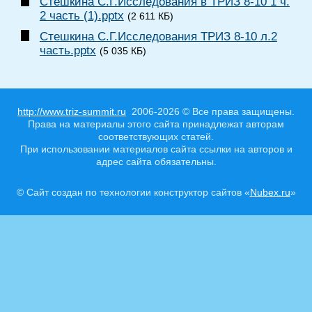
Стешкина С.Г.Исследования в ТРИЗ 8-10 1 ч.
2 часть (1).pptx
(2 611 КБ)
Стешкина С.Г.Исследования ТРИЗ 8-10 л.2
часть.pptx
(5 035 КБ)
http://www.triz-summit.ru
2006-2026 © Все права защищены.
Права на материалы этого сайта принадлежат авторам
соответствующих статей.
При использовании материалов сайта ссылки на авторов и
адрес сайта обязательны.
© Сайт создан по технологии конструктор сайтов «
Nubex.ru
»