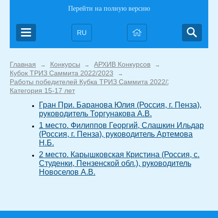
Перейти на полную версию
RU
Главная
Конкурсы
АРХИВ Конкурсов
→
→
→
Кубок ТРИЗ Саммита 2022/2023
→
Работы победителей Кубка ТРИЗ Саммита 2022/2023
→
Категория 15-17 лет
Гран При. Баранова Юлия (Россия, г. Пенза),
руководитель Торгунакова А.В.
1 место. Филиппов Георгий, Слашкин Ильдар
(Россия, г. Пенза), руководитель Артемова
Н.Б.
2 место. Карышковская Кристина (Россия, с.
Студенки, Пензенской обл.), руководитель
Новоселов А.В.