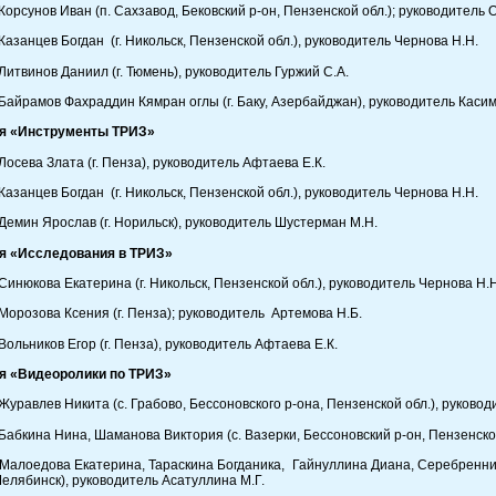
Корсунов Иван (п. Сахзавод, Бековский р-он, Пензенской обл.); руководитель 
Казанцев Богдан (г. Никольск, Пензенской обл.), руководитель Чернова Н.Н.
Литвинов Даниил (г. Тюмень), руководитель Гуржий С.А.
Байрамов Фахраддин Кямран оглы (г. Баку, Азербайджан), руководитель Кас
я «Инструменты ТРИЗ»
Лосева Злата (г. Пенза), руководитель Афтаева Е.К.
Казанцев Богдан (г. Никольск, Пензенской обл.), руководитель Чернова Н.Н.
Демин Ярослав (г. Норильск), руководитель Шустерман М.Н.
я «Исследования в ТРИЗ»
Синюкова Екатерина (г. Никольск, Пензенской обл.), руководитель Чернова Н.Н
Морозова Ксения (г. Пенза); руководитель Артемова Н.Б.
Вольников Егор (г. Пенза), руководитель Афтаева Е.К.
я «Видеоролики по ТРИЗ»
Журавлев Никита (с. Грабово, Бессоновского р-она, Пензенской обл.), руково
Бабкина Нина, Шаманова Виктория (с. Вазерки, Бессоновский р-он, Пензенской
Малоедова Екатерина, Тараскина Богданика, Гайнуллина Диана, Серебренни
Челябинск), руководитель Асатуллина М.Г.