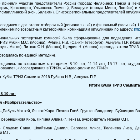
е приняли участие представители России (города: Челябинск, Пенза и Пензе
ермь, Красноярск, Ульяновск, Тюмень), Беларуси (города Минск, Логойск) и
Исмаиллинский р-он, Балакян). Список региональных представителей опублик
роводился в два этапа: отборочный (региональный) и финальный (заочный). 
елением по возрастным категориям и номинациям опубликован по адресу:
htt
иональных экспертных комиссий была сформирована для подведения ито
РИЗ Рубин М.С. (Москва), Рубина Н.В. (Санкт-Петербург), Амнуэль П.Р. (Изр
русь, Минск), Литвак Ю.Н. (Москва), Щедрин Н. (Москва), преподаватели ТРИЗ 
оводилась по единой методике.
водились по возрастным категориям: 8-10 лет, 11-14 лет, 15-17 лет, сту
ование», «Исследования в ТРИЗ», «Видео-ролики по ТРИЗ».
т Кубка ТРИЗ Саммита 2018 Рубина Н.В., Амнуэль П.Р.
Итоги Кубка ТРИЗ Саммита
 8-10 лет
я «Изобретательство»
–
Бабуль Матвей, Ляшок Жора, Позняк Глеб, Грунтов Владимир, Буйницкая Вал
Гребенщикова Кира, Липина Алина (г. Пенза), руководитель Исаева О.П.
 Сладких Саша, Шпайзман Даниил, Сергеева Алиса, Тюленева Лиза, Дегт
а М.Г.