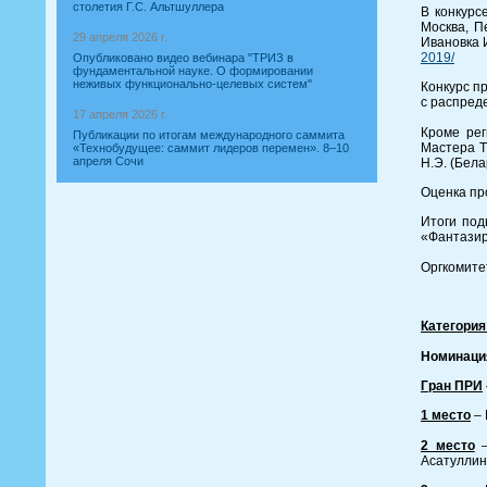
столетия Г.С. Альтшуллера
В конкурс
Москва, П
29 апреля 2026 г.
Ивановка 
2019/
Опубликовано видео вебинара "ТРИЗ в
фундаментальной науке. О формировании
неживых функционально-целевых систем"
Конкурс п
с распред
17 апреля 2026 г.
Кроме рег
Публикации по итогам международного саммита
Мастера Т
«Технобудущее: саммит лидеров перемен». 8–10
апреля Сочи
Н.Э. (Бела
Оценка пр
Итоги под
«Фантазир
Оргкомите
Категория
Номинаци
Гран ПРИ
1 место
– 
2 место
–
Асатуллин