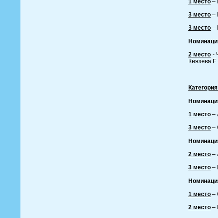
1 место
– 
3 место
– 
3 место
– 
Номинаци
2 место
- 
Князева Е.
Категория
Номинаци
1 место
– 
3 место
– 
Номинаци
2 место
– 
3 место
– 
Номинаци
1 место
– 
2 место
– 