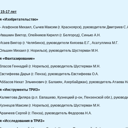
 15-17 лет
я «Изобретательство»
– Агафонов Михаил, Сычев Максим (г. Красноярск), руководители Дмитриев С.А.
Ивашкин Виктор, Олейников Кирилл (г. Белгород), Синько А.Н.
Исаев Виктор (г. Челябинск), руководители Князева Е.Г., Асатуллина М.Г.
Ольшин Михаил (г. Норильск), руководитель Шустерман М.Н.
я «Фантазирование»
Власов Геннадий (г. Норильск), руководитель Шустерман М.Н.
Евстифеева Дарья (г. Пенза), руководитель Евстифеева О.А.
Аббасов Нихат Эльчинович (г. Балакян, Азербайджан), руководитель Атаева
я «Инструменты ТРИЗ»
Халметова Диляра (р.п. Евлашево, Кузнецкий р-он, Пензенской обл.), руководи
Кузнецов Максим (г. Норильск), руководитель Шустерман М.Н.
Аракчеев Сергей (г. Пенза), руководитель Федорова Н.А.
я «Исследования в ТРИЗ»