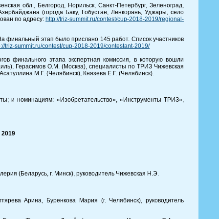
нская обл., Белгород, Норильск, Санкт-Петербург, Зеленоград,
 Азербайджана (города Баку, Гобустан, Ленкорань, Уджары, село
ован по адресу:
http://triz-summit.ru/contest/cup-2018-2019/regional-
На финальный этап было прислано 145 работ. Список участников
p://triz-summit.ru/contest/cup-2018-2019/contestant-2019/
гов финального этапа экспертная комиссия, в которую вошли
аиль), Герасимов О.М. (Москва), специалисты по ТРИЗ Чижевская
Асатуллина М.Г. (Челябинск), Князева Е.Г. (Челябинск).
денты; и номинациям: «Изобретательство», «Инструменты ТРИЗ»,
 2019
ерия (Беларусь, г. Минск), руководитель Чижевская Н.Э.
ярева Арина, Буренкова Мария (г. Челябинск), руководитель