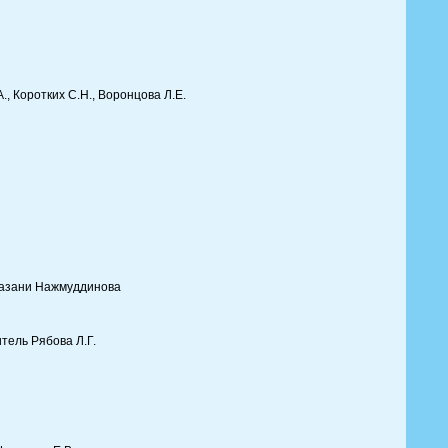
, Коротких С.Н., Воронцова Л.Е.
 Назани Нажмуддинова
тель Рябова Л.Г.