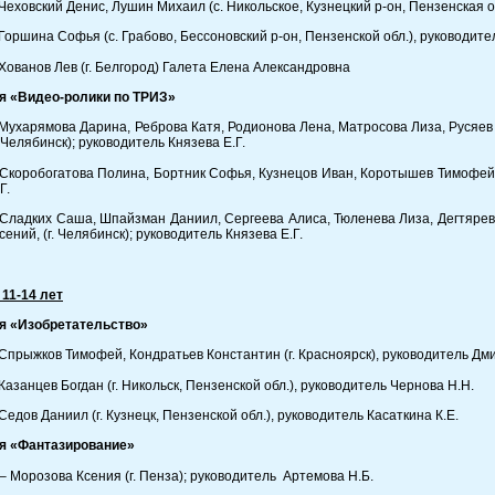
Чеховский Денис, Лушин Михаил (с. Никольское, Кузнецкий р-он, Пензенская о
Горшина Софья (с. Грабово, Бессоновский р-он, Пензенской обл.), руководи
Хованов Лев (г. Белгород) Галета Елена Александровна
я «Видео-ролики по ТРИЗ»
Мухарямова Дарина, Реброва Катя, Родионова Лена, Матросова Лиза, Русяев
. Челябинск); руководитель Князева Е.Г.
Скоробогатова Полина, Бортник Софья, Кузнецов Иван, Коротышев Тимофей, Г
Г.
Сладких Саша, Шпайзман Даниил, Сергеева Алиса, Тюленева Лиза, Дегтярев
ений, (г. Челябинск); руководитель Князева Е.Г.
 11-14 лет
я «Изобретательство»
Спрыжков Тимофей, Кондратьев Константин (г. Красноярск), руководитель Дми
Казанцев Богдан (г. Никольск, Пензенской обл.), руководитель Чернова Н.Н.
Седов Даниил (г. Кузнецк, Пензенской обл.), руководитель Касаткина К.Е.
я «Фантазирование»
– Морозова Ксения (г. Пенза); руководитель Артемова Н.Б.