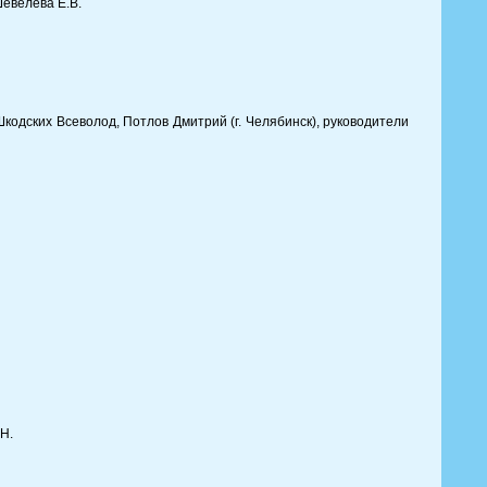
Шевелева Е.В.
одских Всеволод, Потлов Дмитрий (г. Челябинск), руководители
Н.