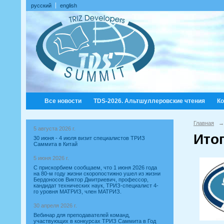
русский
english
Все новости
TDS-2026. Альтшуллеровские чтения
К
Главная
→
5 августа 2026 г.
Ито
30 июня - 4 июля визит специалистов ТРИЗ
Саммита в Китай
5 июня 2026 г.
С прискорбием сообщаем, что 1 июня 2026 года
на 80-м году жизни скоропостижно ушел из жизни
Бердоносов Виктор Дмитриевич, профессор,
кандидат технических наук, ТРИЗ-специалист 4-
го уровня МАТРИЗ, член МАТРИЗ.
30 апреля 2026 г.
Вебинар для преподавателей команд,
участвующих в конкурсах ТРИЗ Саммита в Год