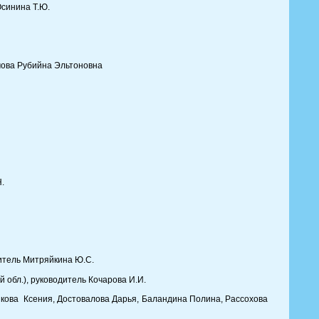
Осинина Т.Ю.
имова Рубийна Эльтоновна
.
дитель Митряйкина Ю.С.
 обл.), руководитель Кочарова И.И.
кова Ксения, Достовалова Дарья, Баландина Полина, Рассохова