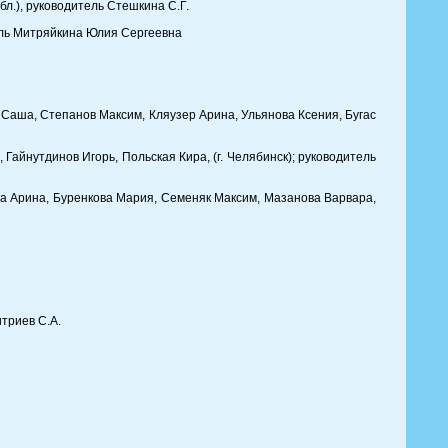
бл.), руководитель Стешкина С.Г.
тель Митряйкина Юлия Сергеевна
 Саша, Степанов Максим, Кляузер Арина, Ульянова Ксения, Бугас
айнутдинов Игорь, Польская Кира, (г. Челябинск); руководитель
а Арина, Буренкова Мария, Семеняк Максим, Мазанова Варвара,
триев С.А.