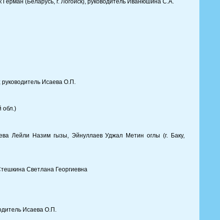
Герман (Беларусь, г. Логойск), руководитель Иванюшина С.А.
; руководитель Исаева О.П.
 обл.)
а Лейли Назим гызы, Эйнуллаев Уджал Метин оглы (г. Баку,
 Стешкина Светлана Георгиевна
одитель Исаева О.П.