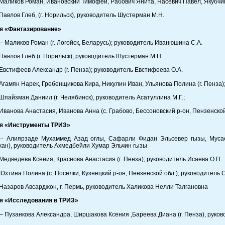
Маликов Роман, Ивановский Тимофей, Рабович Янита, Насевич Павел, Якубчик 
Павлов Глеб, (г. Норильск), руководитель Шустерман М.Н.
я «Фантазирование»
– Маликов Роман (г. Логойск, Беларусь); руководитель Иванюшина С.А.
Павлов Глеб (г. Норильск), руководитель Шустерман М.Н.
Евстифеев Александр (г. Пенза); руководитель Евстифеева О.А.
Агамян Нарек, Гребенщикова Кира, Никулин Иван, Ульянова Полина (г. Пенза)
Шпайзман Даниил (г. Челябинск), руководитель Асатуллина М.Г.;
Иванова Анастасия, Иванова Анна (с. Грабово, Бессоновский р-он, Пензенской
я «Инструменты ТРИЗ»
– Алиярзаде Мухаммед Азад оглы, Сафарли Фидан Эльсевер гызы, Мусаев
ан), руководитель Ахмедбейли Хумар Эльчин гызы
Медведева Ксения, Краснова Анастасия (г. Пенза); руководитель Исаева О.П.
Юхтина Полина (с. Поселки, Кузнецкий р-он, Пензенской обл.), руководитель
Назаров Авсарджон, г. Пермь, руководитель Халикова Нелли Талгановна
я «Исследования в ТРИЗ»
– Пузанкова Александра, Ширшакова Ксения ,Бареева Диана (г. Пенза), руков