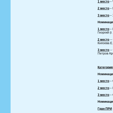
1 место
– 
2 место
– 
3 место
– 
Номинаци
1 место
– 
Георгий (г
2 место
– 
Князева Е.
3 место
– 
Петров Арс
Категория
Номинаци
1 место
– 
2 место
– 
3 место
– 
Номинаци
Гран ПРИ