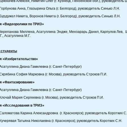
Брюхачев Алексей, Никитин Олег (г. Кузнецк, Пензенской обл.), руководитель 
Горбунова Анна, Глазырина Ольга (г. Белгород), руководитель Синько Л.Н.
Бурдужел Никита, Воронов Никита (г. Белгород), руководитель Синько Л.Н.
я «Видеоролики по ТРИЗ»
Черепанова Миллена, Асатуллина Эндже, Мензарарь Данил, Карпулов Лев, Шк
Г., Асатуллина М.Г.
 студенты
я «Изобретательство»
Асатуллина Диана Гамилевна (г. Санкт-Петербург)
Скрябина София Марковна (г. Москва), руководитель Строков П.И.
я «Фантазирование»
Асатуллина Диана Гамилевна (г. Санкт-Петербург)
Клочай Мария Сергеевна (г. Москва), руководитель Строков П.И.
я «Исследования в ТРИЗ»
Саломатова Карина Александровна (г. Красноярск); руководитель Коротких С.
Кучерявая Татьяна Николаевна (г. Красноярск); руководитель Коротких С.Н.