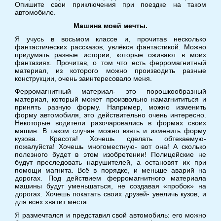
Опишите свои приключения при поездке на таком
автомобиле.
Машина моей мечты.
Я учусь в восьмом классе и, прочитав несколько
фантастических рассказов, увлёкся фантастикой. Можно
придумать разные истории, которые оживают в моих
фантазиях. Прочитав, о том что есть ферромагнитный
материал, из которого можно производить разные
конструкции, очень заинтересовало меня.
Ферромагнитный материал- это порошкообразный
материал, который может произвольно намагнититься и
принять разную форму. Например, можно изменить
форму автомобиля, это действительно очень интересно.
Некоторые водители разочаровались в формах своих
машин. В таком случае можно взять и изменить форму
кузова. Красота! Хочешь сделать обтекаемую-
пожалуйста! Хочешь многоместную- вот она! А сколько
полезного будет в этом изобретении! Полицейские не
будут преследовать нарушителей, а остановят их при
помощи магнита. Всё в порядке, и меньше аварий на
дорогах. Под действием ферромагнитного материала
машины будут уменьшаться, не создавая «пробок» на
дорогах. Хочешь покатать своих друзей- увеличь кузов, и
для всех хватит места.
Я размечтался и представил свой автомобиль: его можно