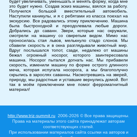
будет увеличивать, уменьшать и менять форму, когда мне
это будет нужно. Создав эскиз машины, взялся за работу.
Получился большой вместительный автомобиль.
Наступили каникулы, и я с ребятами из класса поехал на
экскурсию. Все радовались этому приключению. Машина
была быстроходной и преодолевала любые дороги.
Добрались до саванн. Звери, которые нас окружали,
смотрели на машину со свирепым видом. Мимо нас
проносилась стая львов, мелькнуло стадо слонов. Мы
сбавили скорость и в окна разглядывали животный мир.
Вдруг послышался топот, сзади, недалеко от машины
бежал огромный носорог, которого заинтересовала
машина. Носорог пытался догнать нас. Мы прибавили
скорость, изменили машину по форме острого длинного
меча, которая испугала носорога, а мы благополучно
скрылись в зарослях саванны. Насмотревшись на зверей,
природу, мы радостные и уставшие вернулись домой. Вот
так в моём приключении мне помог ферромагнитный
материал!
http://www.triz-summit.ru
2006-2026 © Все права защищены.
Права на материалы этого сайта принадлежат авторам
соответствующих статей.
При использовании материалов сайта ссылки на авторов и