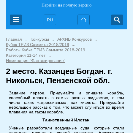
Перейти на полную версию
RU
Главная
Конкурсы
АРХИВ Конкурсов
→
→
→
Кубок ТРИЗ Саммита 2018/2019
→
Работы Кубка ТРИЗ Саммита 2018-2019
→
Категория 11-14 лет
→
Номинация "Фантазирование"
2 место. Казанцев Богдан. г.
Никольск, Пензенской обл.
Задание первое.
Придумайте и опишите корабль,
способный плавать в самых разных жидкостях, в том
числе таких «агрессивных», как кислота. Придумайте
небольшой рассказ о том, что может случиться во время
плавания на таком корабле.
Таинственный Илотан.
Ученые разработали воздушные суда, которые стали
достигать планет в другой галактике. Неизученная