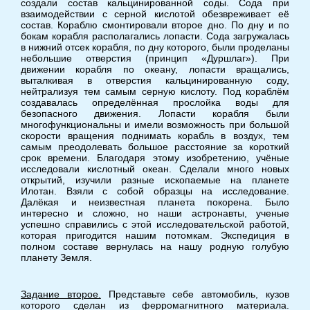
создали состав кальцинированной соды. Сода при
взаимодействии с серной кислотой обезвреживает её
состав. Кораблю смонтировали второе дно. По дну и по
бокам корабля располагались лопасти. Сода загружалась
в нижний отсек корабля, по дну которого, были проделаны
небольшие отверстия (принцип «Дуршлаг»). При
движении корабля по океану, лопасти вращались,
выталкивая в отверстия кальцинированную соду,
нейтрализуя тем самым серную кислоту. Под кораблём
создавалась определённая прослойка воды для
безопасного движения. Лопасти корабля были
многофункциональны и имели возможность при большой
скорости вращения поднимать корабль в воздух, тем
самым преодолевать большое расстояние за короткий
срок времени. Благодаря этому изобретению, учёные
исследовали кислотный океан. Сделали много новых
открытий, изучили разные ископаемые на планете
Илотан. Взяли с собой образцы на исследование.
Далёкая и неизвестная планета покорена. Было
интересно и сложно, но наши астронавты, ученые
успешно справились с этой исследовательской работой,
которая пригодится нашим потомкам. Экспедиция в
полном составе вернулась на нашу родную голубую
планету Земля.
Задание второе.
Представьте себе автомобиль, кузов
которого сделан из ферромагнитного материала.