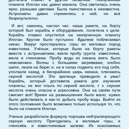
планета Илотан нас давно манила. Она светилась очень
ярко, разными цветами. Была таинственна и неизвестна.
Астронавты давно стремились к ней, но всё
безрезультатно.
И вот, наконец, настал час: наша ракета, на борту
которой был корабль и оборудование, полетела к цели.
Корабль плавно опустился на неизученную планету
Илотан. Кругом было пустынно. Вдалеке поблескивал
океан. Вокруг простирались горы из меловых пород
известняка. Учёные, которые были на борту ракеты
вместе с астронавтами, взяли пробу грунта: известняка,
мела и глинозема. Пробу воды из океана взять было
невозможно. Волны с большими загривками, злобно
шипя, лезли на берег и, не в силах подмять его под себя,
уползали назад, в бескрайнюю ширь океана, плескаясь
серной кислотой. Это зрелище приводило в ужас!
Корабль, который доставила ракета для изучения
планеты, не мог плыть по серной кислоте, т. к. серная
кислота очень опасна и агрессивна. Она на своём пути
сжигает всё! Время на размышления было мало, нужно
было действовать и как-то добыть пробу воды. Выйти из
этого положения было возможно только используя то, что
было на планете Илотан.
Ученые разработали формулу порошка нейтрализующего
серную кислоту. Пригодились и меловые горы, и
глинозём, и известняковые залежи. Из ископаемых