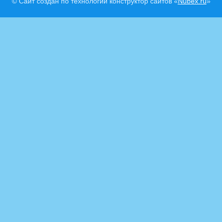
© Сайт создан по технологии конструктор сайтов «
Nubex.ru
»