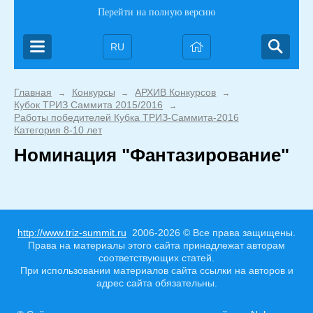
Перейти на полную версию
RU
Главная
Конкурсы
АРХИВ Конкурсов
→
→
→
Кубок ТРИЗ Саммита 2015/2016
→
Работы победителей Кубка ТРИЗ-Саммита-2016
→
Категория 8-10 лет
Номинация "Фантазирование"
http://www.triz-summit.ru
2006-2026 © Все права защищены.
Права на материалы этого сайта принадлежат авторам
соответствующих статей.
При использовании материалов сайта ссылки на авторов и
адрес сайта обязательны.