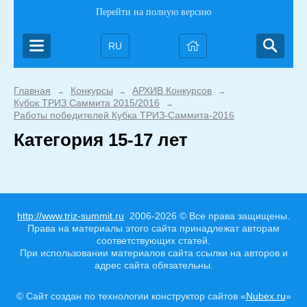
Перейти на полную версию
RU
Главная
Конкурсы
АРХИВ Конкурсов
→
→
→
Кубок ТРИЗ Саммита 2015/2016
→
Работы победителей Кубка ТРИЗ-Саммита-2016
Категория 15-17 лет
http://www.triz-summit.ru
2006-2026 © Все права защищены.
Права на материалы этого сайта принадлежат авторам
соответствующих статей.
При использовании материалов сайта ссылки на авторов и
адрес сайта обязательны.
© Сайт создан по технологии конструктор сайтов «
Nubex.ru
»