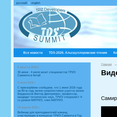
русский
english
Все новости
TDS-2026. Альтшуллеровские чтения
К
Главная
→
5 августа 2026 г.
Вид
30 июня - 4 июля визит специалистов ТРИЗ
Саммита в Китай
5 июня 2026 г.
С прискорбием сообщаем, что 1 июня 2026 года
на 80-м году жизни скоропостижно ушел из жизни
Бердоносов Виктор Дмитриевич, профессор,
Самир
кандидат технических наук, ТРИЗ-специалист 4-
го уровня МАТРИЗ, член МАТРИЗ.
30 апреля 2026 г.
Вебинар для преподавателей команд,
участвующих в конкурсах ТРИЗ Саммита в Год