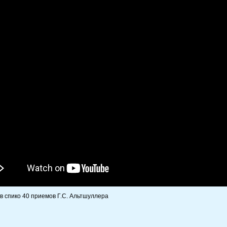
 в спико 40 приемов Г.С. Альтшуллера