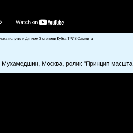
лика получили Диплом 3 степени Кубка ТРИЗ Саммита
 Мухамедшин, Москва, ролик "Принцип масшта