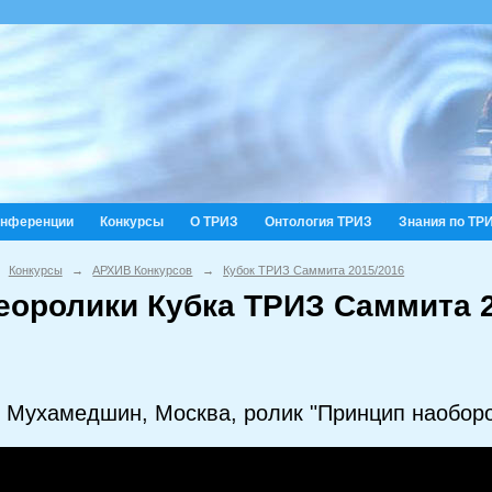
онференции
Конкурсы
О ТРИЗ
Онтология ТРИЗ
Знания по ТР
Конкурсы
→
АРХИВ Конкурсов
→
Кубок ТРИЗ Саммита 2015/2016
еоролики Кубка ТРИЗ Саммита 2
 Мухамедшин, Москва, ролик "Принцип наоборо