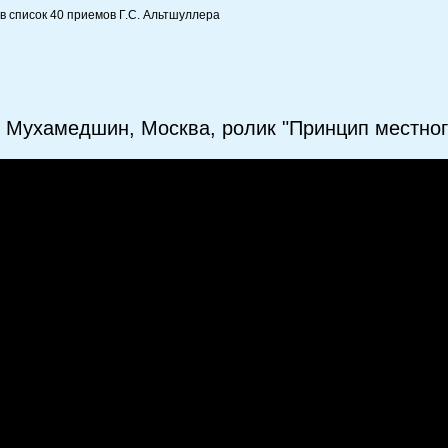
 в список 40 приемов Г.С. Альтшуллера
 Мухамедшин, Москва, ролик "Принцип местног