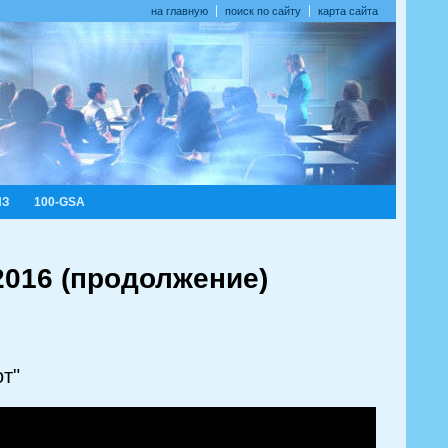
на главную
поиск по сайту
карта сайта
ИЗ
100-GSA
016 (продолжение)
т"