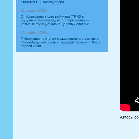
столетия Г.С. Альтшуллера
29 апреля 2026 г.
Опубликовано видео вебинара "ТРИЗ в
фундаментальной науке. О формировании
неживых функционально-целевых систем"
17 апреля 2026 г.
Публикации по итогам международного саммита
«Технобудущее: саммит лидеров перемен». 8–10
апреля Сочи
Авторы ро