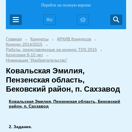
Перейти на полную версию
RU
Главная
Конкурсы
АРХИВ Конкурсов
→
→
→
Конкурс 2014/2015
→
Работы, представленные на конкурс TDS 2015
→
Категория 8-10 лет
→
Номинация "Изобретательство"
Ковальская Эмилия,
Пензенская область,
Бековский район, п. Сахзавод
Ковальская Эмилия, Пензенская область, Бековский
район, п. Сахзавод
2. Задание.