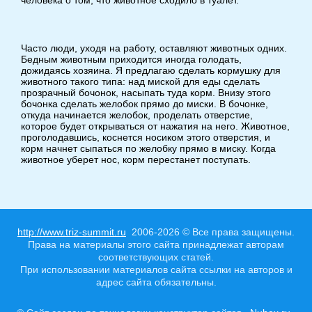
Часто люди, уходя на работу, оставляют животных одних.
Бедным животным приходится иногда голодать,
дожидаясь хозяина. Я предлагаю сделать кормушку для
животного такого типа: над миской для еды сделать
прозрачный бочонок, насыпать туда корм. Внизу этого
бочонка сделать желобок прямо до миски. В бочонке,
откуда начинается желобок, проделать отверстие,
которое будет открываться от нажатия на него. Животное,
проголодавшись, коснется носиком этого отверстия, и
корм начнет сыпаться по желобку прямо в миску. Когда
животное уберет нос, корм перестанет поступать.
http://www.triz-summit.ru
2006-2026 © Все права защищены.
Права на материалы этого сайта принадлежат авторам
соответствующих статей.
При использовании материалов сайта ссылки на авторов и
адрес сайта обязательны.