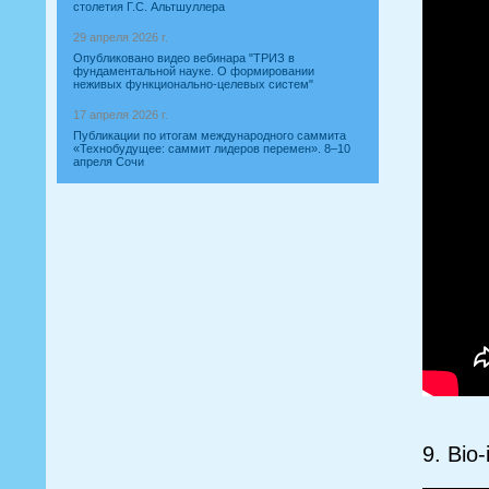
столетия Г.С. Альтшуллера
29 апреля 2026 г.
Опубликовано видео вебинара "ТРИЗ в
фундаментальной науке. О формировании
неживых функционально-целевых систем"
17 апреля 2026 г.
Публикации по итогам международного саммита
«Технобудущее: саммит лидеров перемен». 8–10
апреля Сочи
9. Bio