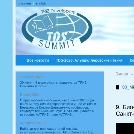
русский
english
Все новости
TDS-2026. Альтшуллеровские чтения
К
Главная
→
5 августа 2026 г.
30 июня - 4 июля визит специалистов ТРИЗ
Саммита в Китай
09_Mi
5 июня 2026 г.
С прискорбием сообщаем, что 1 июня 2026 года
на 80-м году жизни скоропостижно ушел из жизни
9. Био
Бердоносов Виктор Дмитриевич, профессор,
кандидат технических наук, ТРИЗ-специалист 4-
Санкт-
го уровня МАТРИЗ, член МАТРИЗ.
30 апреля 2026 г.
Вебинар для преподавателей команд,
участвующих в конкурсах ТРИЗ Саммита в Год