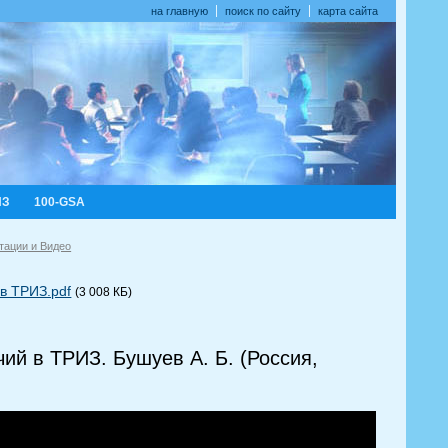
на главную
поиск по сайту
карта сайта
ИЗ
100-GSA
тации и Видео
 в ТРИЗ.pdf
(3 008 КБ)
ий в ТРИЗ. Бушуев А. Б. (Россия,