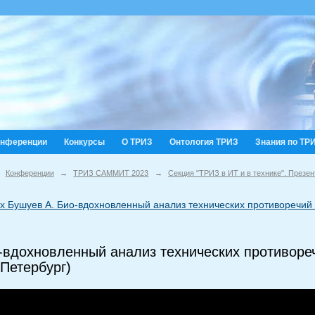
онференции
Конкурсы
О ТРИЗ
Онтология ТРИЗ
Знания по ТР
Конференции
→
ТРИЗ САММИТ 2023
→
Секция "ТРИЗ в ИТ и в технике". Презен
x Бушуев А. Био-вдохновленный анализ технических противоречий
-вдохновленный анализ технических противореч
Петербург)