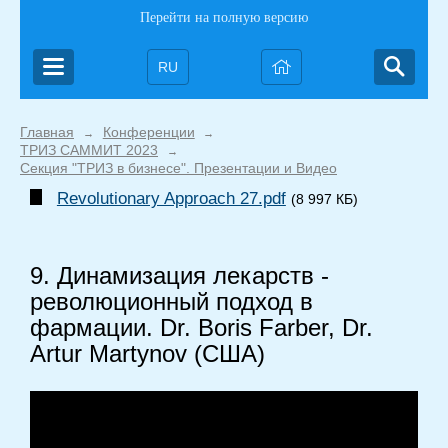
Перейти на полную версию
RU
Главная
Конференции
→
→
ТРИЗ САММИТ 2023
→
Секция "ТРИЗ в бизнесе". Презентации и Видео
Revolutionary Approach 27.pdf
(8 997 КБ)
9. Динамизация лекарств -
революционный подход в
фармации. Dr. Boris Farber, Dr.
Artur Martynov (США)