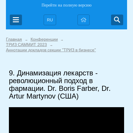
Перейти на полную версию
RU
Главная
Конференции
→
→
ТРИЗ САММИТ 2023
→
Аннотации докладов секции "ТРИЗ в бизнесе"
9. Динамизация лекарств -
революционный подход в
фармации. Dr. Boris Farber, Dr.
Artur Martynov (США)