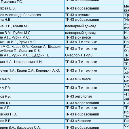
 Пугачева Т.С.
Ме
икова Е.В.
ТРИЗ в образовании
кв
ев Александр Борисович
ТРИЗ в технике
"Г
на Н.В.
ТРИЗ в образовании
"И
Ан
на Н.В., Рубин М.С.
пленарный доклад
из
ов В.М., Рубин М.С.
пленарный доклад
Ис
н А.Г., Рубин М.С.
ТРИЗ в бизнесе
Би
ченко И.Г., Рубин М.С.
ТРИЗ в IT и технике
По
н М.С., Краев О.А., Хроник А., Щедрин
Ра
ТРИЗ в IT и технике
ккубеков П., Лопатин С.В.
Оп
ян А.Г., Рубин М.С., Щедрин Н.
Онтология ТРИЗ
ТР
Ме
ин Н.А., Нехорошкин Н.И.
ТРИЗ в IT и технике
ТР
Оп
еков П.А., Краев О.А., Копейкин А.Ю.
ТРИЗ в IT и технике
эф
Пр
 А-Р.М.
ТРИЗ в бизнесе
ме
Дв
 А-Р.М.
ТРИЗ в IT и технике
но
«П
ов Р.Б.
ТРИЗ онтология
за
мин К.Н.
ТРИЗ в образовании
Си
н А.Г.
ТРИЗ в IT и технике
ТР
Ис
вская Н.Э.
ТРИЗ в образовании
те
ов В.В.
ТРИЗ в бизнесе
Ра
Со
риев В.А., Вахрушев С.А.
ТРИЗ в образовании