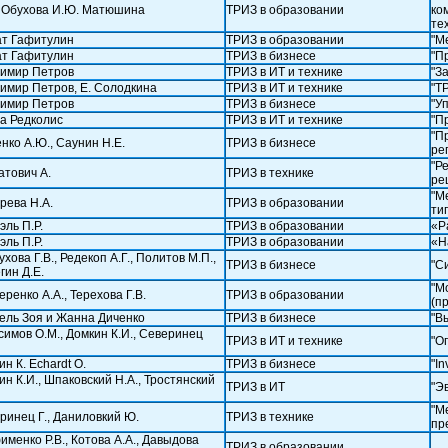
. Обухова И.Ю. Матюшина
ТРИЗ в образовании
ко
те
т Гафитулин
ТРИЗ в образовании
"М
т Гафитулин
ТРИЗ в бизнесе
"П
имир Петров
ТРИЗ в ИТ и технике
"З
имир Петров, Е. Солодкина
ТРИЗ в ИТ и технике
"Т
имир Петров
ТРИЗ в бизнесе
"У
а Редколис
ТРИЗ в ИТ и технике
"П
"П
нко А.Ю., Саунин Н.Е.
ТРИЗ в бизнесе
ре
"Р
атович А.
ТРИЗ в технике
ре
"М
рева Н.А.
ТРИЗ в образовании
ти
эль П.Р.
ТРИЗ в образовании
«Р
эль П.Р.
ТРИЗ в образовании
«Н
хова Г.В., Редекоп А.Г., Политов М.П.,
ТРИЗ в бизнесе
"С
гин Д.Е.
"М
еренко А.А., Терехова Г.В.
ТРИЗ в образовании
(п
ель Зоя и Жанна Диченко
ТРИЗ в бизнесе
"В
симов О.М., Домкин К.И., Северинец
ТРИЗ в ИТ и технике
"О
н К. Echardt O.
ТРИЗ в бизнесе
"In
ин К.И., Шпаковский Н.А., Тростянский
ТРИЗ в ИТ
"Э
"М
ринец Г., Даниловкий Ю.
ТРИЗ в технике
пр
именко Р.В., Котова А.А., Давыдова
ТРИЗ в образовании