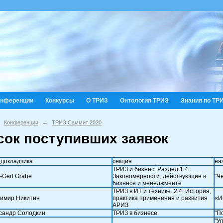
онференции
Конкурсы
О ТРИЗ
Онтология ТРИЗ
Знания по ТР
Конференции
→
ТРИЗ Саммит 2020
сок поступивших заявок
докладчика
секция
на
ТРИЗ и бизнес. Раздел 1.4.
-Gert Gräbe
Закономерности, действующие в
"Ч
бизнесе и менеджменте
ТРИЗ в ИТ и технике. 2.4. История,
имир Никитин
практика применения и развития
«И
АРИЗ
сандр Солодкин
ТРИЗ в бизнесе
"П
"У