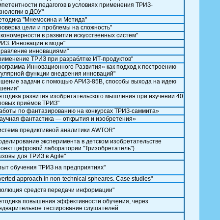
мпетентности педагогов в условиях применения ТРИЗ-
хнологии в ДОУ"
етодика "Мнемосина и Метида"
роверка цели и проблемы на сложность"
акономерности в развитии искусственных систем"
РИЗ: Инновации в моде"
правление инновациями"
рименение ТРИЗ при разраблтке ИТ-продуктов"
рограмма Инновационного Развития» как подход к построению
гулярной функции внедрения инноваций"
ешение задачи с помощью АРИЗ-85В, способы выхода на идею
шения"
етодика развития изобретательского мышления при изучении 40
повых приёмов ТРИЗ"
аботы по фантазированию на конкурсах ТРИЗ-саммита»
аучная фантастика — открытия и изобретения»
истема предиктивной аналитики AWTOR"
оделирование эксперимента в детском изобретательстве
роект цифровой лаборатории "Тризобретатель").
ызовы для ТРИЗ в Agile"
пыт обучения ТРИЗ на предприятиях"
verted approach in non-technical spheares. Case studies"
волюция средств передачи информации"
етодика повышения эффективности обучения, через
едварительное тестирование слушателей