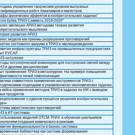
тодика управления творческим уровнем выпускных
алификационных работ бакалавров и магистров
рафы физических эффектов в изобретательских задачах"
тоги Кубка ТРИЗ Саммита 2019-2020"
ализ эволюции АРИЗ методами теории развития
обретательского мышления
тория развития АРИЗ
знес модели как приемы разрешения противоречий
нятие системного вакуума в ТРИЗ и эволюциоведении
звитие инфраструктуры ТРИЗ на промышленных предприятиях.
ыт РУСАЛ
ИЗ-онтология
тоды онтологической инженерии для построения связей между
ИЗ и другими дисциплинами
ыт применения ТРИЗ в металлургии. На примере повышения
фективности печей гомогенизации
актика совместного применения инструментов ТРИЗ с
тодическими подходами в управленческо-экономических задачах.
а кейса применения методов ТРИЗ в задачах по ИИ с выводом
вых продуктов.
редположение о едином процессе решения изобретательских
дач»
стема эвристических противоречий
ИЗ в ИТ-системах
пользование моделей ОТСМ-ТРИЗ в обучении школьников
хнологиям создания комического в рекламе.
звитие функциональности в бизнес системах
временная библиотека как система формирования