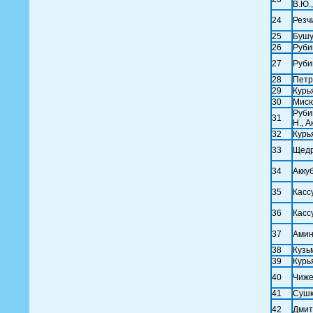
В.Ю.,
24
Резч
25
Бушу
26
Руби
27
Руби
28
Петр
29
Курья
30
Мисю
Руби
31
Н., А
32
Курь
33
Щедр
34
Аккуб
35
Кассу
36
Кассу
37
Амин
38
Кузь
39
Курья
40
Чиже
41
Сушк
42
Дмит