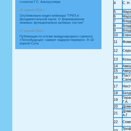
столетия Г.С. Альтшуллера
4
С. Н
29 апреля 2026 г.
5
Мара
Опубликовано видео вебинара "ТРИЗ в
6
Мара
фундаментальной науке. О формировании
7
Влад
неживых функционально-целевых систем"
8
Влад
9
Влад
17 апреля 2026 г.
10
Елен
Публикации по итогам международного саммита
«Технобудущее: саммит лидеров перемен». 8–10
11
Фоме
апреля Сочи
12
Скур
13
Козы
14
Амну
15
Амну
Пасту
16
Сапе
17
Нест
18
Безд
Гера
19
Г.А.
20
Домки
Домк
21
А.Г.
22
Севе
Троф
23