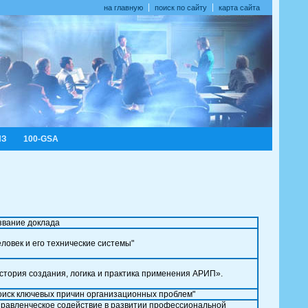
на главную
поиск по сайту
карта сайта
ИЗ
100-GSA
звание доклада
еловек и его технические системы"
стория создания, логика и практика применения АРИП».
оиск ключевых причин организационных проблем"
правленческое содействие в развитии профессиональной