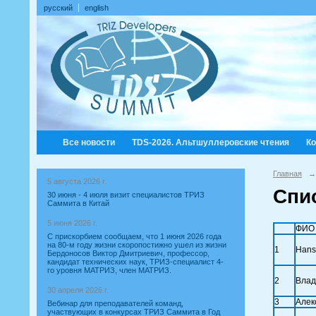
русский
english
Все новости
TDS-2026. Альтшуллеровские чтения
К
Главная
→
5 августа 2026 г.
Спи
30 июня - 4 июля визит специалистов ТРИЗ
Саммита в Китай
5 июня 2026 г.
ФИО 
С прискорбием сообщаем, что 1 июня 2026 года
на 80-м году жизни скоропостижно ушел из жизни
1
Hans
Бердоносов Виктор Дмитриевич, профессор,
кандидат технических наук, ТРИЗ-специалист 4-
го уровня МАТРИЗ, член МАТРИЗ.
2
Влад
30 апреля 2026 г.
3
Алек
Вебинар для преподавателей команд,
участвующих в конкурсах ТРИЗ Саммита в Год