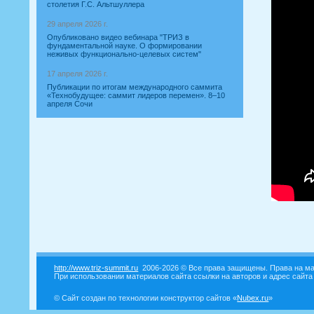
столетия Г.С. Альтшуллера
29 апреля 2026 г.
Опубликовано видео вебинара "ТРИЗ в
фундаментальной науке. О формировании
неживых функционально-целевых систем"
17 апреля 2026 г.
Публикации по итогам международного саммита
«Технобудущее: саммит лидеров перемен». 8–10
апреля Сочи
http://www.triz-summit.ru
2006-2026 © Все права защищены. Права на ма
При использовании материалов сайта ссылки на авторов и адрес сайта
© Сайт создан по технологии конструктор сайтов «
Nubex.ru
»