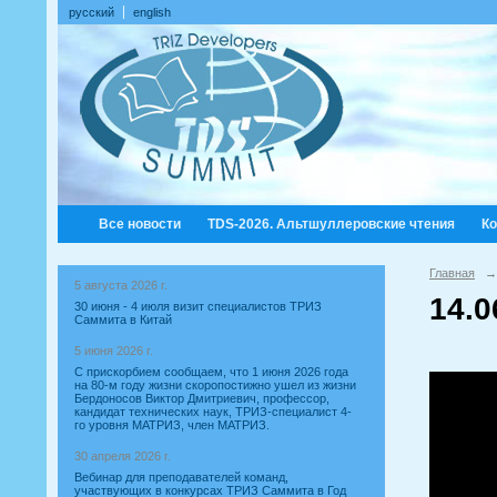
русский
english
Все новости
TDS-2026. Альтшуллеровские чтения
К
Главная
→
5 августа 2026 г.
14.
30 июня - 4 июля визит специалистов ТРИЗ
Саммита в Китай
5 июня 2026 г.
С прискорбием сообщаем, что 1 июня 2026 года
на 80-м году жизни скоропостижно ушел из жизни
Бердоносов Виктор Дмитриевич, профессор,
кандидат технических наук, ТРИЗ-специалист 4-
го уровня МАТРИЗ, член МАТРИЗ.
30 апреля 2026 г.
Вебинар для преподавателей команд,
участвующих в конкурсах ТРИЗ Саммита в Год