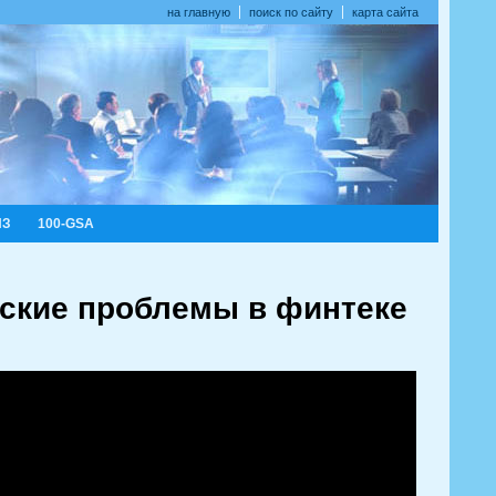
на главную
поиск по сайту
карта сайта
ИЗ
100-GSA
ьские проблемы в финтеке