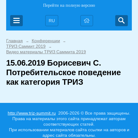
Перейти на полную версию
RU
Главная
Конференции
→
→
ТРИЗ Саммит 2019
→
Видео материалы ТРИЗ Саммита 2019
15.06.2019 Борисевич С.
Потребительское поведение
как категория ТРИЗ
http://www.triz-summit.ru
2006-2026 © Все права защищены.
Права на материалы этого сайта принадлежат авторам
соответствующих статей.
При использовании материалов сайта ссылки на авторов и
адрес сайта обязательны.