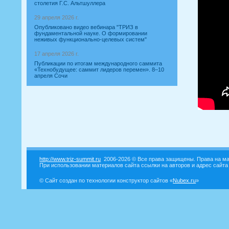
столетия Г.С. Альтшуллера
29 апреля 2026 г.
Опубликовано видео вебинара "ТРИЗ в
фундаментальной науке. О формировании
неживых функционально-целевых систем"
17 апреля 2026 г.
Публикации по итогам международного саммита
«Технобудущее: саммит лидеров перемен». 8–10
апреля Сочи
http://www.triz-summit.ru
2006-2026 © Все права защищены. Права на ма
При использовании материалов сайта ссылки на авторов и адрес сайта
© Сайт создан по технологии конструктор сайтов «
Nubex.ru
»