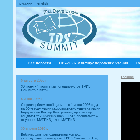
русский
english
Все новости
TDS-2026. Альтшуллеровские чтения
К
Главная
→
5 августа 2026 г.
30 июня - 4 июля визит специалистов ТРИЗ
Саммита в Китай
5 июня 2026 г.
С прискорбием сообщаем, что 1 июня 2026 года
на 80-м году жизни скоропостижно ушел из жизни
Бердоносов Виктор Дмитриевич, профессор,
кандидат технических наук, ТРИЗ-специалист 4-
го уровня МАТРИЗ, член МАТРИЗ.
30 апреля 2026 г.
Вебинар для преподавателей команд,
участвующих в конкурсах ТРИЗ Саммита в Год