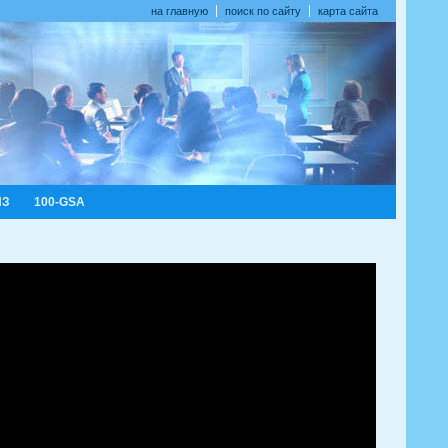
на главную
поиск по сайту
карта сайта
ИЗ
100-GSA