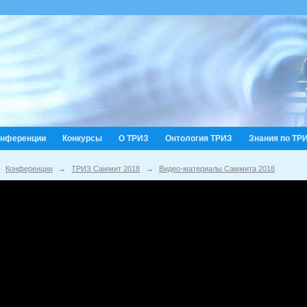
онференции
Конкурсы
О ТРИЗ
Онтология ТРИЗ
Знания по ТР
Конференции
→
ТРИЗ Саммит 2018
→
Видео-материалы Саммита 2018