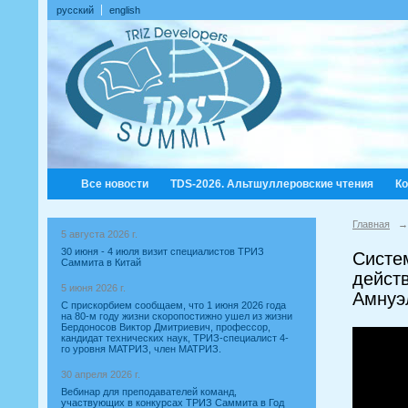
русский
english
Все новости
TDS-2026. Альтшуллеровские чтения
К
Главная
→
5 августа 2026 г.
30 июня - 4 июля визит специалистов ТРИЗ
Систе
Саммита в Китай
действ
5 июня 2026 г.
Амнуэл
С прискорбием сообщаем, что 1 июня 2026 года
на 80-м году жизни скоропостижно ушел из жизни
Бердоносов Виктор Дмитриевич, профессор,
кандидат технических наук, ТРИЗ-специалист 4-
го уровня МАТРИЗ, член МАТРИЗ.
30 апреля 2026 г.
Вебинар для преподавателей команд,
участвующих в конкурсах ТРИЗ Саммита в Год