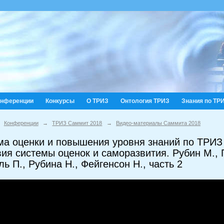
онференции
Конкурсы
О ТРИЗ
Онтология ТРИЗ
Знания по ТР
Конференции
→
ТРИЗ Саммит 2018
→
Видео-материалы Саммита 2018
ма оценки и повышения уровня знаний по ТРИЗ 
ия системы оценок и саморазвития. Рубин М., П
ь П., Рубина Н., Фейгенсон Н., часть 2