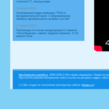
столетия Г.С. Альтшуллера
29 апреля 2026 г.
Опубликовано видео вебинара "ТРИЗ в
фундаментальной науке. О формировании
неживых функционально-целевых систем"
17 апреля 2026 г.
Публикации по итогам международного саммита
«Технобудущее: саммит лидеров перемен». 8–10
апреля Сочи
http://www.triz-summit.ru
2006-2026 © Все права защищены. Права на ма
При использовании материалов сайта ссылки на авторов и адрес сайта
© Сайт создан по технологии конструктор сайтов «
Nubex.ru
»