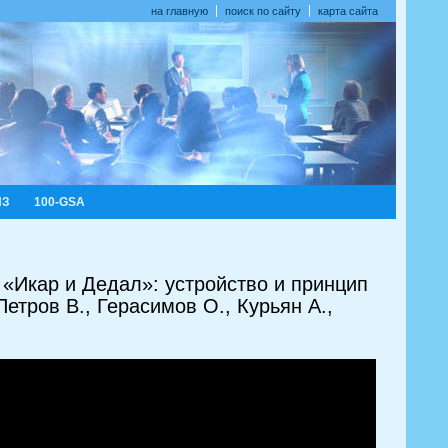
на главную
поиск по сайту
карта сайта
ИЗ
100-GSA
«Икар и Дедал»: устройство и принцип
етров В., Герасимов О., Курьян А.,