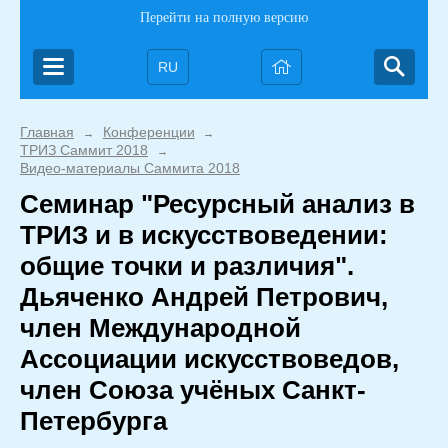
Перейти на полную версию
RU
Главная
Конференции
→
→
ТРИЗ Саммит 2018
→
Видео-материалы Саммита 2018
Семинар "Ресурсный анализ в
ТРИЗ и в искусствоведении:
общие точки и различия".
Дьяченко Андрей Петрович,
член Международной
Ассоциации искусствоведов,
член Союза учёных Санкт-
Петербурга