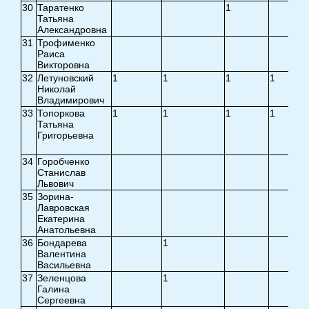
30
Таратенко
1
Татьяна
Александровна
31
Трофименко
Раиса
Викторовна
32
Летуновский
1
1
1
1
Николай
Владимирович
33
Топоркова
1
1
1
1
Татьяна
Григорьевна
34
Горобченко
Станислав
Львович
35
Зорина-
Лавровская
Екатерина
Анатольевна
36
Бондарева
1
Валентина
Васильевна
37
Зеленцова
1
Галина
Сергеевна