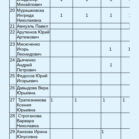
Михайлович
20
Мурашковска
Ингрида
1
1
1
1
Николаевна
21
Амнуэль Павел
1
22
Арутюнов Юрий
Артемович
23
Мисюченко
Игорь
1
1
Леонидович
24
Дьяченко
Андрей
1
Петрович
25
Федосов Юрий
Игорьевич
26
Давыдова Вера
Юрьевна
27
Трапезникова
1
1
1
1
Ксения
Юрьевна
28
Строганова
Варвара
Николавна
29
Азизова Ирина
1
Юнусовна