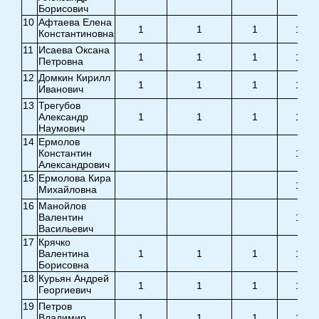
Борисович
10
Афтаева Елена
1
1
1
1
Константиновна
11
Исаева Оксана
1
1
1
1
Петровна
12
Домкин Кирилл
1
1
1
1
Иванович
13
Трегубов
Александр
1
1
1
1
Наумович
14
Ермолов
Константин
1
Александрович
15
Ермолова Кира
1
Михайловна
16
Манойлов
Валентин
1
Васильевич
17
Крячко
Валентина
1
1
1
1
Борисовна
18
Курьян Андрей
1
1
1
1
Георгиевич
19
Петров
Владимир
1
1
1
1