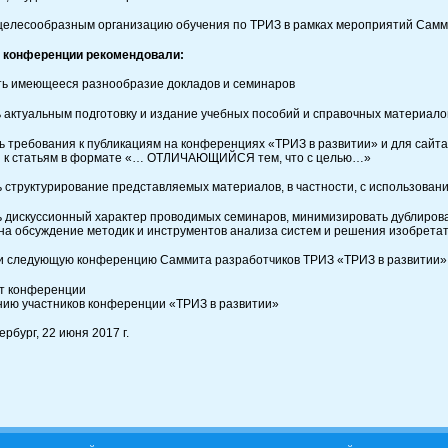
 целесообразным организацию обучения по ТРИЗ в рамках мероприятий Самм
и конференции рекомендовали:
ть имеющееся разнообразие докладов и семинаров
 актуальным подготовку и издание учебных пособий и справочных материалов 
ь требования к публикациям на конференциях «ТРИЗ в развитии» и для сайт
 к статьям в формате «… ОТЛИЧАЮЩИЙСЯ тем, что с целью…»
ь структурирование представляемых материалов, в частности, с использова
ь дискуссионный характер проводимых семинаров, минимизировать дублирова
на обсуждение методик и инструментов анализа систем и решения изобретат
и следующую конференцию Саммита разработчиков ТРИЗ «ТРИЗ в развитии» в
ет конференции
нию участников конференции «ТРИЗ в развитии»
рбург, 22 июня 2017 г.