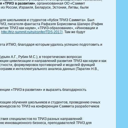
я «ТРИЗ в развитии»
, организованная ОО «Саммит
из России, Израиля, Беларуси, Эстонии, Литвы, были
для школьников и студентов «Кубок ТРИЗ Саммита». Был
 ТРИЗ, писателя-фантаста Рафаэля Борисовича Шапиро (Рафик
витие ТРИЗ как науки», «ТРИЗ-образование», «Инновации и
е
http://triz-summit.ru/ru/confer/TDS-2017/
. Там же будут
ета ИТМО, благодаря которым удалось успешно подготовить и
ян А.Г., Рубин М.С.), в теоретических вопросах
олюции цивилизации и направлений развития ТРИЗ как науки и как
астности, формулировок противоречий и моделей функций
рограмм и интеллектуального анализа данных (Таратин Н.В.,
ренции «ТРИЗ в развитии» и выразить благодарность
изации обучения школьников и студентов, проведению очных
конкурсов по ТРИЗ на конференции Саммита разработчиков
ствия специалистов по ТРИЗ разных направлений:
итию инновационного бизнеса, преподавателей ТРИЗ для