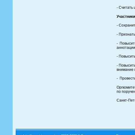
- Считать
Участник
- Сохрани
- Признать
- Повысит
аннотации
- Повысит
- Повысит
внимание 
- Провест
Оргкомит
по поруче
Санкт-Пете