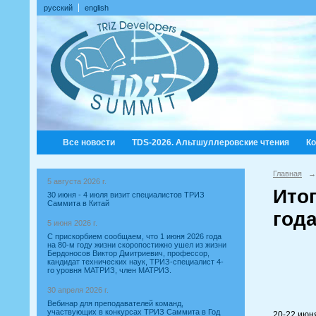
русский
english
Все новости
TDS-2026. Альтшуллеровские чтения
К
Главная
→
5 августа 2026 г.
Ито
30 июня - 4 июля визит специалистов ТРИЗ
Саммита в Китай
год
5 июня 2026 г.
С прискорбием сообщаем, что 1 июня 2026 года
на 80-м году жизни скоропостижно ушел из жизни
Бердоносов Виктор Дмитриевич, профессор,
кандидат технических наук, ТРИЗ-специалист 4-
го уровня МАТРИЗ, член МАТРИЗ.
30 апреля 2026 г.
Вебинар для преподавателей команд,
участвующих в конкурсах ТРИЗ Саммита в Год
20-22 июн