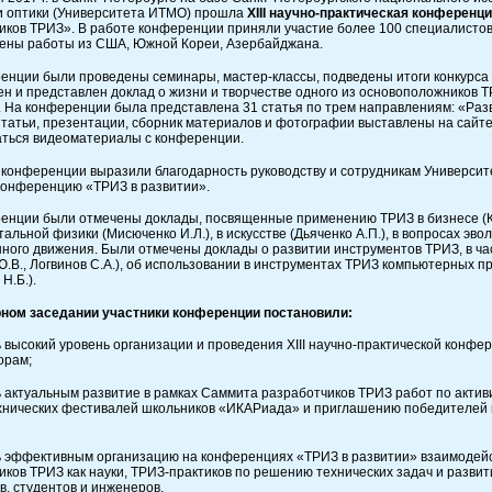
и оптики (Университета ИТМО) прошла
XIII
научно-практическая конференци
иков ТРИЗ». В работе конференции приняли участие более 100 специалистов 
ены работы из США, Южной Кореи, Азербайджана.
енции были проведены семинары, мастер-классы, подведены итоги конкурса 
ен и представлен доклад о жизни и творчестве одного из основоположников
. На конференции была представлена 31 статья по трем направлениям: «Раз
Статьи, презентации, сборник материалов и фотографии выставлены на сайт
ться видеоматериалы с конференции.
 конференции выразили благодарность руководству и сотрудникам Университ
конференцию «ТРИЗ в развитии».
енции были отмечены доклады, посвященные применению ТРИЗ в бизнесе (Курь
льной физики (Мисюченко И.Л.), в искусстве (Дьяченко А.П.), в вопросах эв
ного движения. Были отмечены доклады о развитии инструментов ТРИЗ, в ч
Ю.В., Логвинов С.А.), об использовании в инструментах ТРИЗ компьютерных п
Н.Б.).
ном заседании участники конференции постановили:
ь высокий уровень организации и проведения XIII научно-практической конфе
орам;
ь актуальным развитие в рамках Саммита разработчиков ТРИЗ работ по актив
хнических фестивалей школьников «ИКАРиада» и приглашению победителей 
ь эффективным организацию на конференциях «ТРИЗ в развитии» взаимодей
иков ТРИЗ как науки, ТРИЗ-практиков по решению технических задач и разв
в, студентов и инженеров.