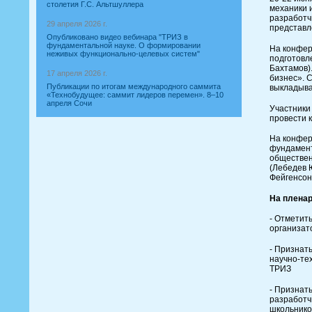
столетия Г.С. Альтшуллера
механики 
разработч
29 апреля 2026 г.
представл
Опубликовано видео вебинара "ТРИЗ в
фундаментальной науке. О формировании
На конфер
неживых функционально-целевых систем"
подготовл
Бахтамов)
17 апреля 2026 г.
бизнес». 
Публикации по итогам международного саммита
выкладыва
«Технобудущее: саммит лидеров перемен». 8–10
апреля Сочи
Участники
провести 
На конфер
фундамента
обществен
(Лебедев 
Фейгенсон 
На пленар
- Отметит
организат
- Признат
научно-те
ТРИЗ
- Признат
разработч
школьнико