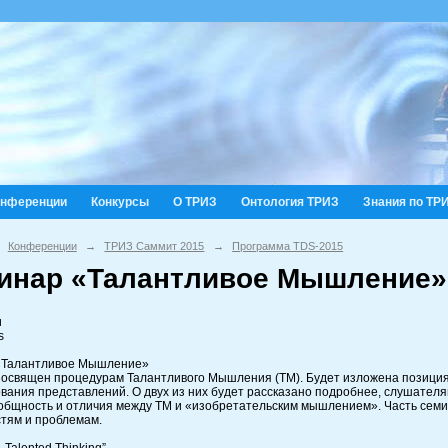
онференции
Конкурсы
О ТРИЗ
Онтология ТРИЗ
Знания по ТР
Конференции
→
ТРИЗ Саммит 2015
→
Программа TDS-2015
инар «Талантливое Мышление» 
и
s
«Талантливое Мышление»
освящен процедурам Талантливого Мышления (ТМ). Будет изложена позиция 
вания представлений. О двух из них будет рассказано подробнее, слушател
общность и отличия между ТМ и «изобретательским мышлением». Часть семи
тям и проблемам.
 „Talented Thinking”