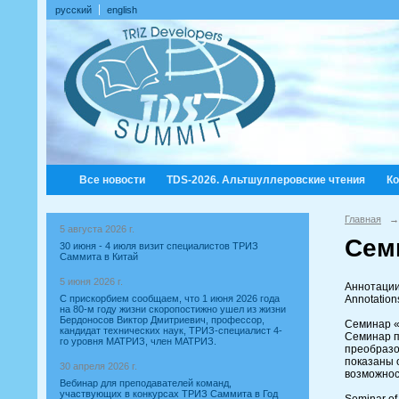
русский
english
Все новости
TDS-2026. Альтшуллеровские чтения
К
Главная
→
5 августа 2026 г.
Сем
30 июня - 4 июля визит специалистов ТРИЗ
Саммита в Китай
5 июня 2026 г.
Аннотаци
Annotation
С прискорбием сообщаем, что 1 июня 2026 года
на 80-м году жизни скоропостижно ушел из жизни
Бердоносов Виктор Дмитриевич, профессор,
Семинар 
кандидат технических наук, ТРИЗ-специалист 4-
Семинар п
го уровня МАТРИЗ, член МАТРИЗ.
преобразо
показаны 
30 апреля 2026 г.
возможнос
Вебинар для преподавателей команд,
участвующих в конкурсах ТРИЗ Саммита в Год
Seminar of