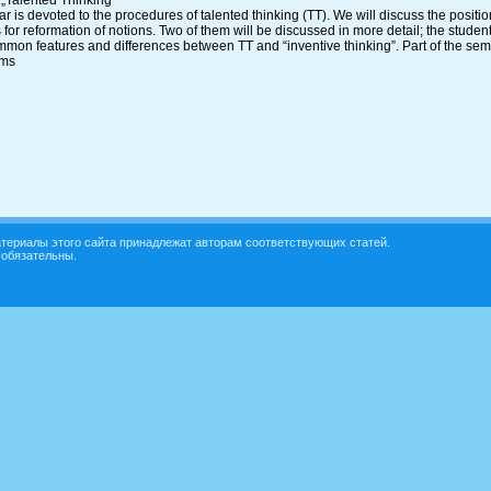
 is devoted to the procedures of talented thinking (TT). We will discuss the position
for reformation of notions. Two of them will be discussed in more detail; the stude
mon features and differences between TT and “inventive thinking”. Part of the semin
ems
териалы этого сайта принадлежат авторам соответствующих статей.
 обязательны.