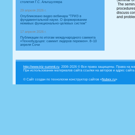
столетия Г.С. Альтшуллера
The seminar
procedures 
29 апреля 2026 г.
discuss com
Опубликовано видео вебинара "ТРИЗ в
and probl
фундаментальной науке. О формировании
неживых функционально-целевых систем"
17 апреля 2026 г.
Публикации по итогам международного саммита
«Технобудущее: саммит лидеров перемен». 8–10
апреля Сочи
http://www.triz-summit.ru
2006-2026 © Все права защищены. Права на ма
При использовании материалов сайта ссылки на авторов и адрес сайта
© Сайт создан по технологии конструктор сайтов «
Nubex.ru
»