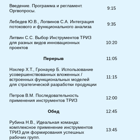
Введение. Программа и регламент.
9:15
Оргвопросы.
Лебедев Ю.В., Логвинов С.А. Интеграция
9:35
1
потокового и функционального анализа
Литвин С.С. Выбор Инструментов ТРИЗ
для разных видов инновационных
10:20
1
проектов
Перерыв
11:05
1
Нэхлер Х.Т., Гронауер Б. Использование
усовершенствованных вложенных /
11:15
1
встроенных функциональных моделей
для стратегической разработки продукции
Петров В.М. Последовательность
12:00
1
применения инструментов ТРИЗ
Обед
12:45
1
Рубина Н.В., Идеальная команда:
комплексное применение инструментов
13:45
1
ТРИЗ для формирования успешных
рабочих групп.