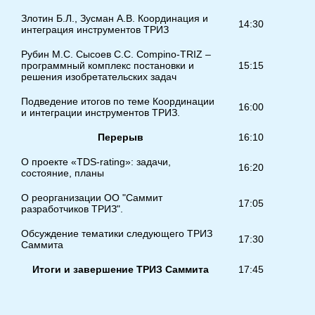
Злотин Б.Л., Зусман А.В. Координация и
14:30
1
интеграция инструментов ТРИЗ
Рубин М.С. Сысоев С.С. Compino-TRIZ –
программный комплекс постановки и
15:15
1
решения изобретательских задач
Подведение итогов по теме Координации
16:00
1
и интеграции инструментов ТРИЗ.
Перерыв
16:10
1
О проекте «TDS-rating»: задачи,
16:20
1
состояние, планы
О реорганизации ОО "Саммит
17:05
1
разработчиков ТРИЗ".
Обсуждение тематики следующего ТРИЗ
17:30
1
Саммита
Итоги и завершение ТРИЗ Саммита
17:45
1