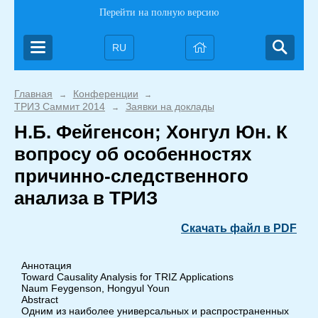
Перейти на полную версию
RU
Главная
Конференции
→
→
ТРИЗ Саммит 2014
Заявки на доклады
→
Н.Б. Фейгенсон; Хонгул Юн. К
вопросу об особенностях
причинно-следственного
анализа в ТРИЗ
Скачать файл в PDF
Аннотация
Toward Causality Analysis for TRIZ Applications
Naum Feygenson, Hongyul Youn
Abstract
Одним из наиболее универсальных и распространенных