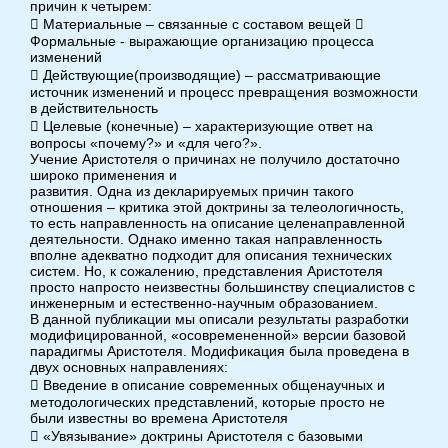
причин к четырем:
 Материальные – связанные с составом вещей 
Формальные - выражающие организацию процесса
изменений
 Действующие(производящие) – рассматривающие
источник изменений и процесс превращения возможности
в действительность
 Целевые (конечные) – характеризующие ответ на
вопросы «почему?» и «для чего?».
Учение Аристотеля о причинах не получило достаточно
широко применения и
развития. Одна из декларируемых причин такого
отношения – критика этой доктрины за телеологичность,
то есть направленность на описание целенаправленной
деятельности. Однако именно такая направленность
вполне адекватно подходит для описания технических
систем. Но, к сожалению, представления Аристотеля
просто напросто неизвестны большинству специалистов с
инженерным и естественно-научным образованием.
В данной публикации мы описали результаты разработки
модифицированной, «осовремененной» версии базовой
парадигмы Аристотеля. Модификация была проведена в
двух основных направлениях:
 Введение в описание современных общенаучных и
методологических представлений, которые просто не
были известны во времена Аристотеля
 «Увязывание» доктрины Аристотеля с базовыми