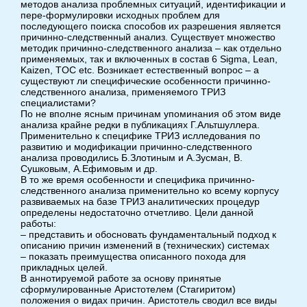
методов анализа проблемных ситуаций, идентификации и
пере-формулировки исходных проблем для
последующего поиска способов их разрешения является
причинно-следственный анализ. Существует множество
методик причинно-следственного анализа – как отдельно
применяемых, так и включенных в состав 6 Sigma, Lean,
Kaizen, TOC etc. Возникает естественный вопрос – а
существуют ли специфические особенности причинно-
следственного анализа, применяемого ТРИЗ
специалистами?
По не вполне ясным причинам упоминания об этом виде
анализа крайне редки в публикациях Г.Альтшуллера.
Применительно к специфике ТРИЗ ислледования по
развитию и модификации причинно-следственного
анализа проводились Б.Злотиным и А.Зусман, В.
Сушковым, А.Ефимовым и др.
В то же время особенности и специфика причинно-
следственного анализа применительно ко всему корпусу
развиваемых на базе ТРИЗ аналитических процедур
определены недостаточно отчетливо. Цели данной
работы:
– представить и обосновать фундаментальный подход к
описанию причин изменений в (технических) системах
– показать преимущества описанного похода для
прикладных целей.
В аннотируемой работе за основу принятые
сформулированные Аристотелем (Стагиритом)
положения о видах причин. Аристотель сводил все виды