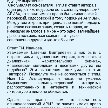
идущее выражение.
Оно умаляет основателя ТРИЗ и ставит автора в
один ряд с ним, ведь если есть «альтшуллеровский
АРИЗ», то значит имеют право быть «ивановский,
перовский, сидоровский и тому подобные АРИЗы».
Между тем открыть принципиально новый подход к
решению сложных задач, создать теорию, не
имеющую аналогов в мире – это одно, величайшее
дело, а пользоваться созданным – дело
совершенно другое и где-то обычное.
Ответ Г.И. Иванова.
Уважаемый Евгений Дмитриевич, а как быть с
выражениями –«дарвинская теория», «гегелевская
диалектика» «аристотельская физика»,
«павловская методика» и десятками других им
подобных? Эти выражения тоже умаляют этих
авторов? Позвольте мне не согласиться с этим.
Имя Г.С. Альтшуллера я никак не умаляю.
Выражение «альтшуллеровский алгоритм»
распространённо в интернете и технической
литературе и никто не обижается.
Однако, вы правы в том, что «если есть
альтшуллеровский АРИЗ, то значит, имеют право