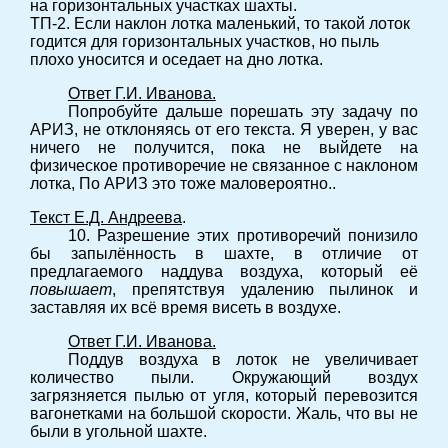
на горизонтальных участках шахты.
ТП-2. Если наклон лотка маленький, то такой лоток
годится для горизонтальных участков, но пыль
плохо уносится и оседает на дно лотка.
Ответ Г.И. Иванова.
Попробуйте дальше порешать эту задачу по
АРИЗ, не отклоняясь от его текста. Я уверен, у вас
ничего не получится, пока не выйдете на
физическое противоречие не связанное с наклоном
лотка, По АРИЗ это тоже маловероятно..
Текст Е.Д. Андреева
.
10. Разрешение этих противоречий понизило
бы запылённость в шахте, в отличие от
предлагаемого наддува воздуха, который её
повышает
, препятствуя удалению пылинок и
заставляя их всё время висеть в воздухе.
Ответ Г.И. Иванова.
Поддув воздуха в лоток не увеличивает
количество пыли. Окружающий воздух
загрязняется пылью от угля, который перевозится
вагонетками на большой скорости. Жаль, что вы не
были в угольной шахте.