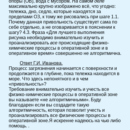
опоры (ОВ), вода с мусором.
На самом деле
максимально крупно изображено всё, что угодно:
тележка, дно, седло, которые находятся за
пределами ОЗ, к тому же рисовались при шаге 1.1.
Почему данная привольность существует сама по
себе отдельно, а не оговаривается в пояснении к
шагу? 4.3. Фраза «Для лучшего выполнения
рисунка необходимо внимательно изучить и
проанализировать
все
происходящие физико-
химические процессы в оперативной зоне и в
оперативное время» совершенно не алгоритмична.
Ответ Г.И. Иванова.
Процесс загрязнения начинается с поверхности и
продолжается в глубине, пока тележка находится в
море. Что здесь непонятного и в чем
«привольность»?
Требование внимательно изучить и учесть все
физико-химические процессы в оперативной зоне
вы называете «не алгоритмичными». Буду
благодарен если вы создадите такую
алгоритмичность, которая позволит учесть и
проанализировать все физические процессы в
оперативной зоне.Я искренне надеюсь на чью либо
помощь. .