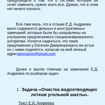
предупредить о том, что о системе, которую он
хочет изменить, нужно знать все. Думаю, что в этом
нет ничего плохого.
Всё-таки жаль, что в отзыве Е.Д. Андреева
мало содержится дельных и конструктивных
замечаний, которые были бы направлены на
улучшение предлагаемого специализированного
алгоритма. Хочется надеяться, что такие
предложения у Евгения Дмириевичавсе же естьи
он с ними поделится, написав на мой личный
адрес
genivanov
@
gmail
.
com
Далее я кратко отвечаю на замечания Е.Д.
Андреева по разборам задач.
Задача «Очистка водоотводящих
1.
лотков угольной шахты».
Текст Е.Д. Андреева
.