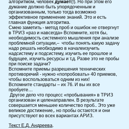
алгоритмом, человек
думает
(!). Но при этом его
думание должно быть упорядоченным и
организованным, только тогда возможно
эффективное применение знаний. Это и есть
главная функция алгоритма.
Смею заметить - метод проб и ошибок не отвергнут
в ТРИЗ «раз и навсегда» Вспомните, хотя бы,
необходимость системного мышления при анализе
проблемной ситуации,– чтобы понять какую задачу
надо решать необходимо в началеизучить
надсистему и подсистему, изучить ее прошлое и
будущее, изучить ресурсы и т.д. Разве это не пробы
при поиске задачи?
Вспомните приемы разрешения технических
противоречий - нужно «попробовать» 40 приемов,
чтобы воспользоваться одним из них!
Вспомните стандарты – их 76. И вы их все
пробуете…
Другое дело что процесс «пробывания» в ТРИЗ
организован и целенаправлен. В результате
совершается меньшее количество проб.. Это уже
великое достижение,. но пробы остаются и они
присутствуют во всех вариантах АРИЗ.
Текст Е.Д. Андреева
.