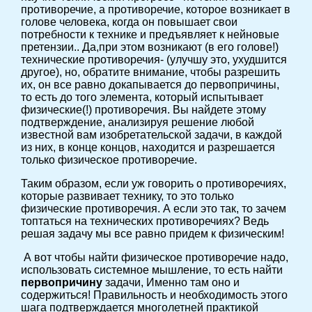
противоречие, а противоречие, которое возникает в
голове человека, когда он повышает свои
потребности к технике и предъявляет к нейновые
претензии.. Да,при этом возникают (в его голове!)
технические противоречия- (улучшу это, ухудшится
другое), но, обратите внимание, чтобы разрешить
их, он все равно докапывается до первопричины,
то есть до того элемента, который испытывает
физические(!) противоречия. Вы найдете этому
подтверждение, анализируя решение любой
известной вам изобретательской задачи, в каждой
из них, в конце концов, находится и разрешается
только физическое противоречие.
Таким образом, если уж говорить о противоречиях,
которые развивает технику, то это только
физические противоречия. А если это так, то зачем
топтаться на технических противоречиях? Ведь
решая задачу мы все равно придем к физическим!
А вот чтобы найти физическое противоречие надо,
использовать системное мышление, то есть найти
первопричину
задачи, Именно там оно и
содержиться! Правильность и необходимость этого
шага подтверждается многолетней практикой