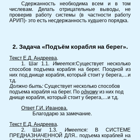
Сдержанность необходима всем и в том
числевам. Делать отрицательные выводы, не
проверив работу системы (в частности работу
АРИП)- это есть несдержанность худшего порядка.
2. Задача «Подъём корабля на берег».
Текст Е.Д. Андреева
.
1. Шаг 1.1.
Имеется:
Существует несколько
способов подъема корабля на берег. Поодной из
них под днище корабля, который стоит у берега,…и
т.д.
Должно быть:
Существует несколько способов
подъема корабля на берег. По
одному
из них под
днище корабля, который стоит у берега,…и т.д.
Ответ Г.И. Иванова.
Благодарю за замечание.
Текст Е.Д. Андреева
.
2. Шаг 1.3.
Имеется:
В СИСТЕМЕ
ПРЕДНАЗНАЧЕННОЙ ДЛЯ.. подъема кораблей на