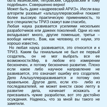
быть ивановский, петровский, сидоровский и тому
подобные». Совершенно верно!
Может быть даже «андреевский АРИЗ». Иесли ваш
алгоритм разовьет «альтшуллеровский»и покажет
более высокую практическую применимость, то
все специалисты ТРИЗ скажут вам спасибо,
Любая наука развивается усилиями нескольких
разработчиков или дажеих поколений. Одни из них
вкладывают много, другие поменьше, третьи –
вообще ничего.. Вам, как человеку, от науки, это
хорошо известно,
Но любая наука развивается, это относится и к
ТРИЗ. Каким бы гениальным не был ее первый
создатель, он не мог выбрать все ее
возможности.Мир, в любом его измерении
бесконечен, и потому бесконечно развитие. Плохо
если какое либо научное направление не
развивается, это означает ошибку его создателя.
Дело Альтшуллераразвивается и потому оно
правильное. Другое дело, если кто- либо из
последователей, не может внести свою лепту в
развитие дела, начинает искажать и
присваивать чужие разработки, вот это достойно
осуждения. Надеюсь, что за мной вы такого не
заметили.