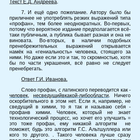
Текст Е.Д. Андреева
.
7. И ещё одно пожелание. Автору было бы
приличнее не употреблять резких выражений типа
«профан», тем более неоднократных. Во-первых,
потому что вероятное издание предполагается всё-
таки публичным, а публика бывает разная и она не
виновата. Во-вторых, в наличии подобных
пренебрежительных выражений открывается
намёк на «гениальность» человека, стоящего за
ними. Но даже если это и так, то скромностью, хотя
бы по части украшения, всё равно не следует
пренебрегать.
Ответ Г.И. Иванова.
Слово профан, с латинского переводится как -
человек
,
несведущий
в
какой-либо
области
. Ничего
оскорбительного в этом нет. Если я, например, не
сведущий в химии, то я так и называю себя -
профанв химии. Человек, который не знает
технологический процесс, но хочет его улучшить =
это тоже профан, ему никакой алгоритм не
поможет, будь это алгоритм Г.С. Альтшуллера или
кого то другого. . Такого человека лучше сразу