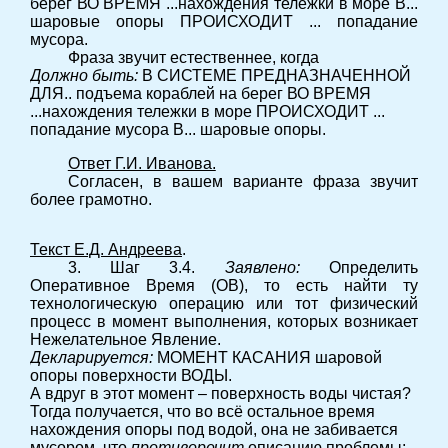
берег ВО ВРЕМЯ ...нахождения тележки в море В...
шаровые опоры ПРОИСХОДИТ ... попадание
мусора.
Фраза звучит естественнее, когда
Должно быть:
В СИСТЕМЕ ПРЕДНАЗНАЧЕННОЙ
ДЛЯ.. подъема кораблей на берег ВО ВРЕМЯ
...нахождения тележки в море ПРОИСХОДИТ ...
попадание мусора В... шаровые опоры.
Ответ Г.И. Иванова.
Согласен, в вашем варианте фраза звучит
более грамотно.
Текст Е.Д. Андреева
.
3. Шаг 3.4.
Заявлено:
Определить
Оперативное Время (ОВ), то есть найти ту
технологическую операцию или тот физический
процесс в момент выполнения, которых возникает
Нежелательное Явление.
Декларируется:
МОМЕНТ КАСАНИЯ шаровой
опоры поверхности ВОДЫ.
А вдруг в этот момент – поверхность воды чистая?
Тогда получается, что во всё остальное время
нахождения опоры под водой, она не забивается
мусором, что
противоречит
описанию проблемы: