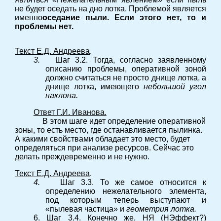
не будет оседать на дно лотка. Проблемой является
именно
оседание пыли. Если этого нет, то и
проблемы нет.
Текст Е.Д. Андреева
.
3.
Шаг 3.2. Тогда, согласно заявленному
описанию проблемы, оперативной зоной
должно считаться не просто днище лотка, а
днище лотка, имеющего
небольшой угол
наклона.
Ответ Г.И. Иванова.
В этом шаге идет определение оперативной
зоны, то есть место, где останавливается пылинка.
А какими свойствами обладает это место, будет
определяться при анализе ресурсов. Сейчас это
делать преждевременно и не нужно.
Текст Е.Д. Андреева
.
4.
Шаг 3.3. То же самое относится к
определению нежелательного элемента,
под которым теперь выступают и
«пылевая частица» и
геометрия лотка.
6. Шаг 3.4. Конечно же, НЯ (НЭффект?)