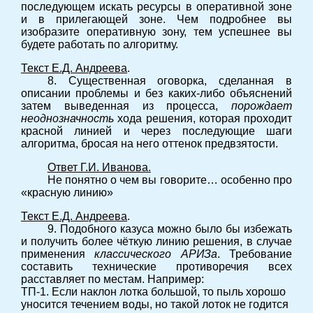
последующем искать ресурсы в оперативной зоне
и в прилегающей зоне. Чем подробнее вы
изобразите оперативную зону, тем успешнее вы
будете работать по алгоритму.
Текст Е.Д. Андреева
.
8. Существенная оговорка, сделанная в
описании проблемы и без каких-либо объяснений
затем выведенная из процесса,
порождает
неоднозначность
хода решения, которая проходит
красной линией и через последующие шаги
алгоритма, бросая на него оттенок предвзятости.
Ответ Г.И. Иванова.
Не понятно о чем вы говорите… особенно про
«красную линию»
Текст Е.Д. Андреева
.
9. Подобного казуса можно было бы избежать
и получить более чёткую линию решения, в случае
применения
классического АРИЗа
. Требование
составить технические противоречия всех
расставляет по местам. Например:
ТП-1. Если наклон лотка большой, то пыль хорошо
уносится течением воды, но такой лоток не годится