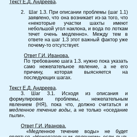
Текст Е.Д. Андреева
.
2.
Шаг 1.3. При описании проблемы (шаг 1.1)
заявлено
, что она возникает из-за того, что
«некоторые участки шахты имеют
небольшой угол наклона, и вода по лоткам
течет очень медленно». Между тем в
ответе на шаг 1.3 этот важный фактор уже
почему-то отсутствует.
Ответ Г.И. Иванова.
По требованию шага 1.3. нужно пока указать
само нежелательное явление, а не его
причину, которая выясняется на
последующих шагах.
Текст Е.Д. Андреева
.
3. Шаг 3.1. Исходя из описания и
формулировки проблемы, нежелательным
явлением (НЯ), пока что, должно считаться и
медленное течение воды
, а не только «оседание
пыли».
Ответ Г.И. Иванова.
«Медленное течение воды» не будет
являться «Нежелательным явлением» если пыль