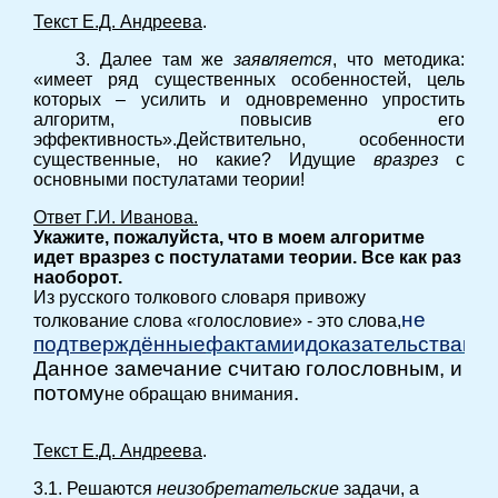
Текст Е.Д. Андреева
.
3. Далее там же
заявляется
, что методика:
«имеет ряд существенных особенностей, цель
которых – усилить и одновременно упростить
алгоритм, повысив его
эффективность».Действительно, особенности
существенные, но какие? Идущие
вразрез
с
основными постулатами теории!
Ответ Г.И. Иванова.
Укажите, пожалуйста, что в моем алгоритме
идет вразрез с постулатами теории. Все как раз
наоборот.
Из русского толкового словаря привожу
не
толкование слова «голословие» - это слова,
подтверждённые
фактами
и
доказательствами
,
Данное замечание считаю голословным, и
потому
.
не обращаю внимания
Текст Е.Д. Андреева
.
3.1. Решаются
неизобретательские
задачи, а