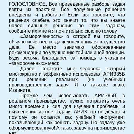
ГОЛОСЛОВНОЕ. Все приведенные разборы задач
взяты из практики, Все полученные решения
внедрены и работают. Если вы говорите, что
решения слабые, это значит то, что вы знаете
более сильные решения по этим задачам,
сообщите их мне и я почтительно склоню голову.
«Замороченность» о которой вы говорите,
обычно исчезает, когда человек вникает в существо
дела. Ее место занимаю обоснованные
рекомендации по улучшению той или иной позиции.
Буду весьма благодарен за помощь в указании
«замороченных» мест.
Далее. Покажите мне человека, который
многократно и эффективно использовал АРИЗ85В
при решении реальных (не учебных!)
производственных задач. Я о такихне знаю.
Извините.
Прежде чем использовать АРИЗ85В в
реальном производстве, нужно потратить очень
много времени и сил для изучения проблемы и
вычленения из нее задачи. АРИЗ это не делает и
поэтому он остается как учебный инструмент
показывающий как решать задачу. Но задачу уже
сформулированную! А таких задач на производстве
нет…