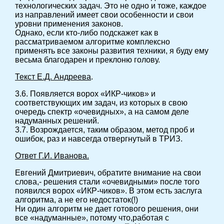
технологических задач. Это не одно и тоже, каждое
из направлений имеет свои особенности и свои
уровни применения законов.
Однако, если кто-либо подскажет как в
рассматриваемом алгоритме комплексно
применять все законы развития техники, я буду ему
весьма благодарен и преклоню голову.
Текст Е.Д. Андреева
.
3.6. Появляется ворох «ИКР-чиков» и
соответствующих им задач, из которых в свою
очередь спектр «очевидных», а на самом деле
надуманных решений.
3.7. Возрождается, таким образом, метод проб и
ошибок, раз и навсегда отвергнутый в ТРИЗ.
Ответ Г.И. Иванова.
Евгений Дмитриевич, обратите внимание на свои
слова,- решения стали «очевидными» после того
появился ворох «ИКР-чиков». В этом есть заслуга
алгоритма, а не его недостаток(!)
Ни один алгоритм не дает готового решения, они
все «надуманные», потому что,работая с