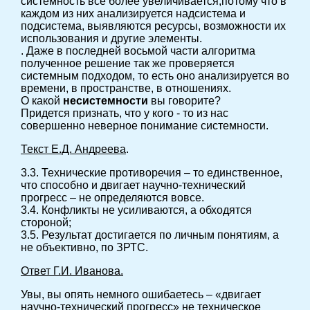
системность все более увеличивается,потому что в
каждом из них анализируется надсистема и
подсистема, выявляются ресурсы, возможности их
использования и другие элементы.
. Даже в последней восьмой части алгоритма
полученное решение так же проверяется
системным подходом, то есть оно анализируется во
времени, в пространстве, в отношениях.
О какой
несистемности
вы говорите?
Придется признать, что у кого - то из нас
совершенно неверное понимание системности.
Текст Е.Д. Андреева
.
3.3. Технические противоречия – то единственное,
что способно и двигает научно-технический
прогресс – не определяются вовсе.
3.4. Конфликты не усиливаются, а обходятся
стороной;
3.5. Результат достигается по личным понятиям, а
не объективно, по ЗРТС.
Ответ Г.И. Иванова.
Увы, вы опять немного ошибаетесь – «двигает
научно-технический прогресс» не техническое