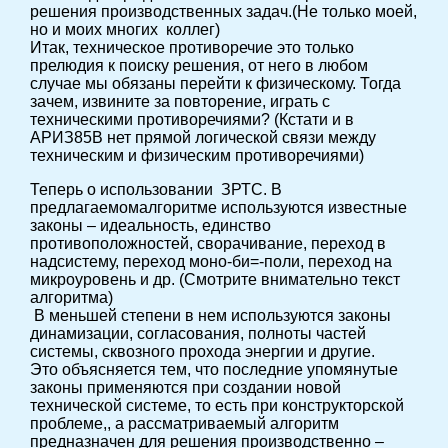
решения производственных задач.(Не только моей,
но и моих многих коллег)
Итак, техническое противоречие это только
прелюдия к поиску решения, от него в любом
случае мы обязаны перейти к физическому. Тогда
зачем, извините за повторение, играть с
техническими противоречиями? (Кстати и в
АРИЗ85В нет прямой логической связи между
техническим и физическим противоречиями)
Теперь о использовании ЗРТС. В
предлагаемомалгоритме используются известные
законы – идеальность, единство
противоположностей, сворачивание, переход в
надсистему, переход моно-би=-поли, переход на
микроуровень и др. (Смотрите внимательно текст
алгоритма)
В меньшей степени в нем используются законы
динамизации, согласования, полноты частей
системы, сквозного прохода энергии и другие.
Это объясняется тем, что последние упомянутые
законы применяются при создании новой
технической системе, то есть при конструкторской
проблеме,, а рассматриваемый алгоритм
предназначен для решения производственно –