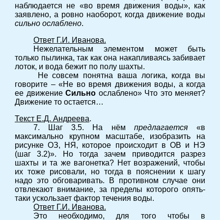
наблюдается не «во время движения воды», как
заявлено, а ровно наоборот, когда движение воды
сильно ослаблено
.
Ответ Г.И. Иванова.
Нежелательным элементом может быть
только пылинка, так как она накапливаясь забивает
лоток, и вода бежит по полу шахты.
Не совсем понятна ваша логика, когда вы
говорите – «Не во время движения воды, а когда
ее движение
Сильно
ослаблено» Что это меняет?
Движение то остается…
Текст Е.Д. Андреева
.
7. Шаг 3.5. На нём
предлагается
«в
максимально крупном масштабе, изобразить на
рисунке ОЗ, НЯ, которое происходит в ОВ и НЭ
(шаг 3.2)». Но тогда зачем приводится разрез
шахты и та же вагонетка? Нет возражений, чтобы
их тоже рисовали, но тогда в пояснении к шагу
надо это обговаривать. В противном случае они
отвлекают внимание, за пределы которого опять-
таки ускользает фактор течения воды.
Ответ Г.И. Иванова.
Это необходимо, для того чтобы в