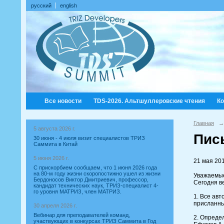
русский
english
Все новости
TDS-2026. Альтшуллеровские чтения
К
Главная
→
5 августа 2026 г.
Пись
30 июня - 4 июля визит специалистов ТРИЗ
Саммита в Китай
5 июня 2026 г.
21 мая 201
С прискорбием сообщаем, что 1 июня 2026 года
на 80-м году жизни скоропостижно ушел из жизни
Уважаемые
Бердоносов Виктор Дмитриевич, профессор,
Сегодня в
кандидат технических наук, ТРИЗ-специалист 4-
го уровня МАТРИЗ, член МАТРИЗ.
1. Все ав
присланны
30 апреля 2026 г.
Вебинар для преподавателей команд,
2. Опреде
участвующих в конкурсах ТРИЗ Саммита в Год