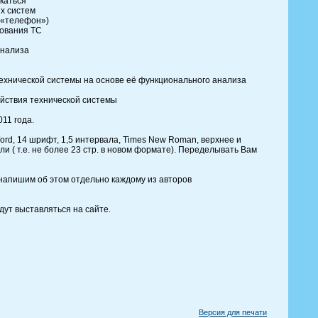
каться
х систем
С «телефон»)
вования ТС
анализа
ехнической системы на основе её функционального анализа
йствия технической системы
11 года.
ord, 14 шрифт, 1,5 интервала, Times New Roman, верхнее и
али ( т.е. не более 23 стр. в новом формате). Переделывать Вам
 напишим об этом отдельно каждому из авторов
ут выставляться на сайте.
Версия для печати