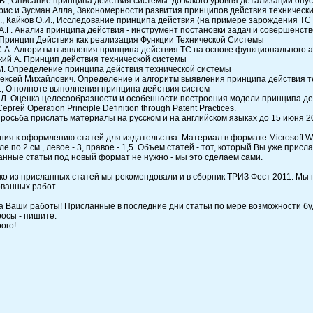
В., Описание принципа действия системы: до какого уровня детализации опус
рис и Зусман Алла, Закономерности развития принципов действия технически
К., Кайков О.И., Исследование принципа действия (на примере зарождения Т
А.Г. Анализ принципа действия - инструмент постановки задач и совершенст
 Принцип Действия как реализация Функции Технической Системы
С.А. Алгоритм выявления принципа действия ТС на основе функционального 
ий А. Принцип действия технической системы
М. Определение принципа действия технической системы
ексей Михайлович. Определение и алгоритм выявления принципа действия т
., О полноте выполнения принципа действия систем
.Л. Оценка целесообразности и особенности построения модели принципа де
ргей Operation Principle Definition through Patent Practices.
росьба прислать материалы на русском и на английском языках до 15 июня 20
ания к оформлению статей для издательства: Материал в формате Microsoft W
е по 2 см., левое - 3, правое - 1,5. Объем статей - тот, который Вы уже присл
анные статьи под новый формат не нужно - мы это сделаем сами.
ько из присланных статей мы рекомендовали и в сборник ТРИЗ Фест 2011. Мы
ванных работ.
а Ваши работы! Присланные в последние дни статьи по мере возможности буд
росы - пишите.
ого!