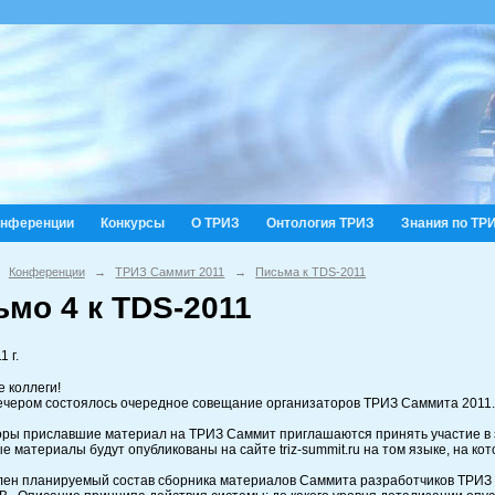
онференции
Конкурсы
О ТРИЗ
Онтология ТРИЗ
Знания по ТР
Конференции
→
ТРИЗ Саммит 2011
→
Письма к TDS-2011
мо 4 к TDS-2011
1 г.
 коллеги!
ечером состоялось очередное совещание организаторов ТРИЗ Саммита 2011. П
торы приславшие материал на ТРИЗ Саммит приглашаются принять участие в 
е материалы будут опубликованы на сайте triz-summit.ru на том языке, на к
лен планируемый состав сборника материалов Саммита разработчиков ТРИЗ 