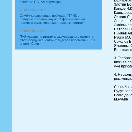
Ефимов А.
столетия Г.С. Альтшуллера
Злотин Бо
Кайков И.
29 апреля 2026 г.
Кашкаров 
Опубликовано видео вебинара "ТРИЗ в
Литвин С.
фундаментальной науке. О формировании
Логвинов 
неживых функционально-целевых систем"
Любомирск
Петров В.
17 апреля 2026 г.
Пиняев Ал
Публикации по итогам международного саммита
Рубин М.С
«Технобудущее: саммит лидеров перемен». 8–10
Соколов Е
апреля Сочи
Яковенко Се
Большая п
3. Требов
нижнее пол
уже присл
4. Нескол
рекомендо
Спасибо з
Будут воп
Всего добр
М.Рубин