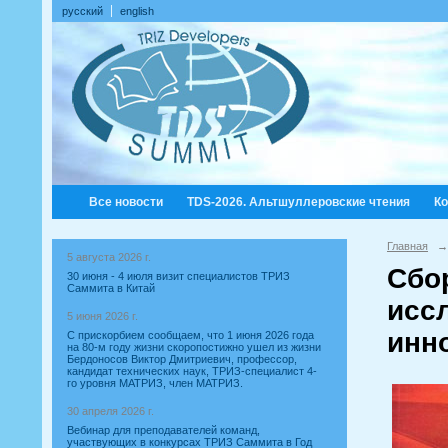
русский
english
Все новости
TDS-2026. Альтшуллеровские чтения
К
Главная
→
5 августа 2026 г.
Сбо
30 июня - 4 июля визит специалистов ТРИЗ
Саммита в Китай
исс
5 июня 2026 г.
инн
С прискорбием сообщаем, что 1 июня 2026 года
на 80-м году жизни скоропостижно ушел из жизни
Бердоносов Виктор Дмитриевич, профессор,
кандидат технических наук, ТРИЗ-специалист 4-
го уровня МАТРИЗ, член МАТРИЗ.
30 апреля 2026 г.
Вебинар для преподавателей команд,
участвующих в конкурсах ТРИЗ Саммита в Год