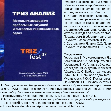
области развития систем. Сборн
области анализа проблемных сит
прикладного и научно-исследова
исследований в этой области.
ТРИЗ-анализ систем, выявление 
самых активно развивающихся н
основанные не только на анализ
методы синтеза систем и выявле
развития, объединении свойств
методы выходят за рамки только 
Предлагаемый сборник является
Саммита Разработчиков ТРИЗ.
© Составители Литвин С.С, Петро
Саммит Разработчиков ТРИЗ • Мос
Содержание
Герасимов В. М., Кожевникова Л.
Кожевникова Л.А. Альтернативный
Аксельрод Б. М. Анализ обусло
исследовании ситуаций и систем
Абрамов О. Ю. Выбор техническ
Рубин М. С. О выборе задач в со
Мурашковский Ю. С. Постановка 
Фейгенсон Н. Б. Ресурсы систем 
В.Н. Методы поиска обходных проблем и задач в изобретательской программе 
ва Л.А. ТРИЗ. Постановка задач. Список рукописных работ из Фонда матери
ский Выбор базовой системы по параметру "перспективность"
 С, Инструменты Определения "Правильных Задач" в методике G3ID
, О.М.Герасимов О методах анализа проблемных ситуаций и выбора задач. О
И., Быстрицкий Алгоритм Выбора инженерных задач - АВИЗ
venko Problem Identification Approaches in Sustainable Design