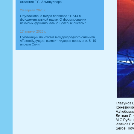
столетия Г.С. Альтшуллера
29 апреля 2026 г.
Опубликовано видео вебинара "ТРИЗ в
фундаментальной науке. О формировании
неживых функционально-целевых систем"
17 апреля 2026 г.
Публикации по итогам международного саммита
«Технобудущее: саммит лидеров перемен». 8–10
апреля Сочи
Глазунов 
Кожевнико
А.Любомир
Литвин С.
М.С.Рубин
Иванов Г.
Sergei Iko