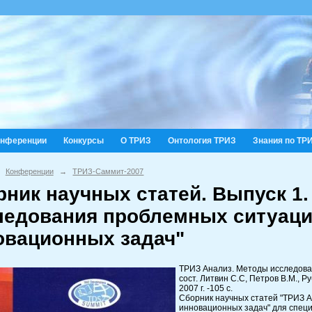
онференции
Конкурсы
О ТРИЗ
Онтология ТРИЗ
Знания по ТР
Конференции
→
ТРИЗ-Саммит-2007
рник научных статей. Выпуск 1
ледования проблемных ситуаци
овационных задач"
ТРИЗ Анализ. Методы исследова
сост. Литвин С.С, Петров В.М., 
2007 г. -105 с.
Сборник научных статей "ТРИЗ 
инновационных задач" для специ