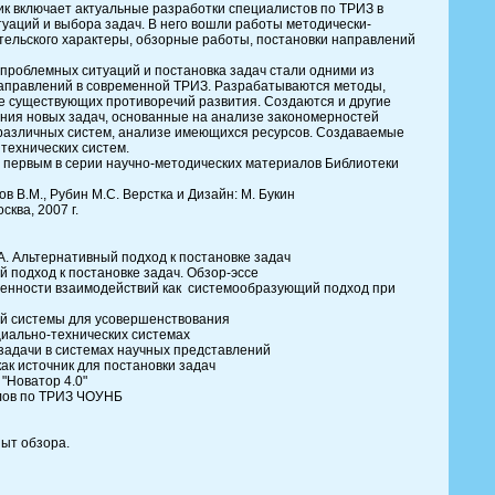
ик включает актуальные разработки специалистов по ТРИЗ в
уаций и выбора задач. В него вошли работы методически-
тельского характеры, обзорные работы, постановки направлений
проблемных ситуаций и постановка задач стали одними из
аправлений в современной ТРИЗ. Разрабатываются методы,
е существующих противоречий развития. Создаются и другие
ния новых задач, основанные на анализе закономерностей
 различных систем, анализе имеющихся ресурсов. Создаваемые
технических систем.
 первым в серии научно-методических материалов Библиотеки
в В.М., Рубин М.С. Верстка и Дизайн: М. Букин
ква, 2007 г.
 А. Альтернативный подход к постановке задач
 подход к постановке задач. Обзор-эссе
вленности взаимодействий как системообразующий подход при
ой системы для усовершенствования
циально-технических системах
задачи в системах научных представлений
как источник для постановки задач
"Новатор 4.0"
алов по ТРИЗ ЧОУНБ
пыт обзора.