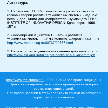
Литература.
1. Саламатов Ю.П. Система законов развития техники
(основы теории развития технических систем). - изд. 2-е
испр. и доп., Книга для изобретателя изучающего ТРИЗ.
INSTITUTE OF INNOVATIVE DESIGN: Красноярск, 1996. -
157 с.
2. Любомирский А., Литвин С. Законы развития
технических систем . - GEN3 Partners, Февраль 2003. . - <
http://www.metodolog.ru/00767/00767.html
3. Петров В. Закон увеличения степени динамичности . -
http://www.trizland.ru/trizba/pdf-books/zrts-11-dinamiz.pdf
http://www.triz-summit.ru
2006-2026 © Все права защищены.
Права на материалы этого сайта принадлежат авторам
соответствующих статей.
При использовании материалов сайта ссылки на авторов и
адрес сайта обязательны.
© Сайт создан по технологии конструктор сайтов «
Nubex.ru
»