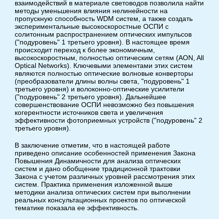
взаимодействий в материале световодов позволила найти
методы уменьшения влияния нелинейности на
пропускную способность WDM систем, а также создать
экспериментальные высокоскоростные ОСПИ с
солитонным распространением оптических импульсов
("подуровень" 1 третьего уровня). В настоящее время
происходит переход к более экономичным,
высокоскоростным, полностью оптическим сетям (AON, All
Optical Networks). Ключевыми элементами этих систем
являются полностью оптические волновые конверторы
(преобразователи длины волны света, "подуровень" 1
третьего уровня) и волоконно-оптические усилители
("подуровень" 2 третьего уровня). Дальнейшее
совершенствование ОСПИ невозможно без повышения
когерентности источников света и увеличения
эффективности фотоприемных устройств ("подуровень" 2
третьего уровня).
В заключение отметим, что в настоящей работе
приведено описание особенностей применения Закона
Повышения Динамичности для анализа оптических
систем и дано обобщение традиционной трактовки
Закона с учетом различных уровней рассмотрения этих
систем. Практика применения изложенной выше
методики анализа оптических систем при выполнении
реальных консультационных проектов по оптической
тематике показала ее эффективность.