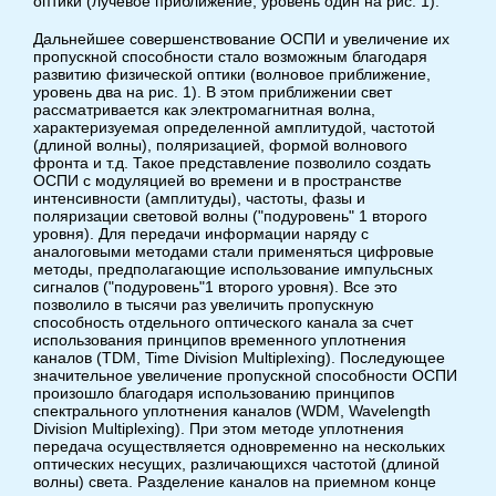
оптики (лучевое приближение, уровень один на рис. 1).
Дальнейшее совершенствование ОСПИ и увеличение их
пропускной способности стало возможным благодаря
развитию физической оптики (волновое приближение,
уровень два на рис. 1). В этом приближении свет
рассматривается как электромагнитная волна,
характеризуемая определенной амплитудой, частотой
(длиной волны), поляризацией, формой волнового
фронта и т.д. Такое представление позволило создать
ОСПИ с модуляцией во времени и в пространстве
интенсивности (амплитуды), частоты, фазы и
поляризации световой волны ("подуровень" 1 второго
уровня). Для передачи информации наряду с
аналоговыми методами стали применяться цифровые
методы, предполагающие использование импульсных
сигналов ("подуровень"1 второго уровня). Все это
позволило в тысячи раз увеличить пропускную
способность отдельного оптического канала за счет
использования принципов временного уплотнения
каналов (TDM, Time Division Multiplexing). Последующее
значительное увеличение пропускной способности ОСПИ
произошло благодаря использованию принципов
спектрального уплотнения каналов (WDM, Wavelength
Division Multiplexing). При этом методе уплотнения
передача осуществляется одновременно на нескольких
оптических несущих, различающихся частотой (длиной
волны) света. Разделение каналов на приемном конце