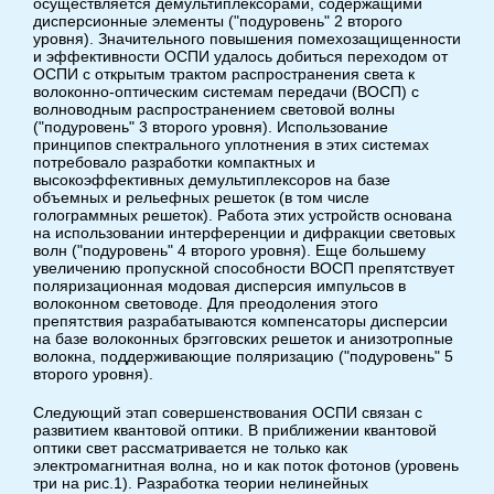
осуществляется демультиплексорами, содержащими
дисперсионные элементы ("подуровень" 2 второго
уровня). Значительного повышения помехозащищенности
и эффективности ОСПИ удалось добиться переходом от
ОСПИ с открытым трактом распространения света к
волоконно-оптическим системам передачи (ВОСП) с
волноводным распространением световой волны
("подуровень" 3 второго уровня). Использование
принципов спектрального уплотнения в этих системах
потребовало разработки компактных и
высокоэффективных демультиплексоров на базе
объемных и рельефных решеток (в том числе
голограммных решеток). Работа этих устройств основана
на использовании интерференции и дифракции световых
волн ("подуровень" 4 второго уровня). Еще большему
увеличению пропускной способности ВОСП препятствует
поляризационная модовая дисперсия импульсов в
волоконном световоде. Для преодоления этого
препятствия разрабатываются компенсаторы дисперсии
на базе волоконных брэгговских решеток и анизотропные
волокна, поддерживающие поляризацию ("подуровень" 5
второго уровня).
Следующий этап совершенствования ОСПИ связан с
развитием квантовой оптики. В приближении квантовой
оптики свет рассматривается не только как
электромагнитная волна, но и как поток фотонов (уровень
три на рис.1). Разработка теории нелинейных