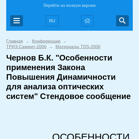
Перейти на полную версию
RU
Главная
Конференции
→
→
ТРИЗ-Саммит-2006
Материалы TDS-2006
→
Чернов Б.К. "Особенности
применения Закона
Повышения Динамичности
для анализа оптических
систем" Стендовое сообщение
ОСОБЕННОСТИ