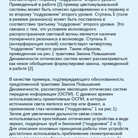
Приведенный в работе [2] пример цветомузыкальной
системы может быть отнесен одновременно и к первому и
ко второму "подуровням" второго уровня. Ступень 5 (поле
в режиме резонанса) может быть поставлена в
соответствие третьему "подуровню" второго уровня. Это
связано с тем, что условием волноводного
распространения световой волны является наличие
поперечного резонанса в волноводе. Ступень 6
(интерференция полей) соответствует четвертому
"подуровню" второго уровня. Таким образом,
приведенная на рис.1 трактовка Закона Повышения
Динамичности оптических систем может рассматриваться
как некое обобщение формулировки закона, приведенной
в работе [2].
В качестве примера, подтверждающего обоснованность
предложенной трактовки Закона Повышения
Динамичности, рассмотрим эволюцию оптических систем
передачи информации (ОСПИ). С древних времен
использовались примитивные ОСПИ, в которых
источником света являлся костер или факел, а
приемником глаз человека ("подуровень" 1 на рис.1).
Затем для увеличения дальности связи стали
использоваться простейшие оптические устройства в виде
зеркал, подзорных труб и биноклей ("подуровни" 2 и 3).
Для описания основных принципов работы этих устройств
достаточно использовать приближение геометрической