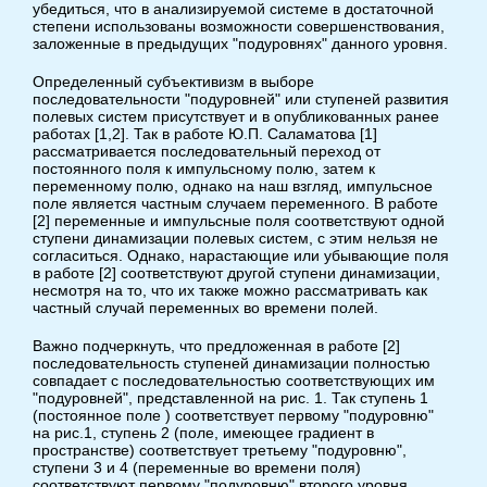
убедиться, что в анализируемой системе в достаточной
степени использованы возможности совершенствования,
заложенные в предыдущих "подуровнях" данного уровня.
Определенный субъективизм в выборе
последовательности "подуровней" или ступеней развития
полевых систем присутствует и в опубликованных ранее
работах [1,2]. Так в работе Ю.П. Саламатова [1]
рассматривается последовательный переход от
постоянного поля к импульсному полю, затем к
переменному полю, однако на наш взгляд, импульсное
поле является частным случаем переменного. В работе
[2] переменные и импульсные поля соответствуют одной
ступени динамизации полевых систем, с этим нельзя не
согласиться. Однако, нарастающие или убывающие поля
в работе [2] соответствуют другой ступени динамизации,
несмотря на то, что их также можно рассматривать как
частный случай переменных во времени полей.
Важно подчеркнуть, что предложенная в работе [2]
последовательность ступеней динамизации полностью
совпадает с последовательностью соответствующих им
"подуровней", представленной на рис. 1. Так ступень 1
(постоянное поле ) соответствует первому "подуровню"
на рис.1, ступень 2 (поле, имеющее градиент в
пространстве) соответствует третьему "подуровню",
ступени 3 и 4 (переменные во времени поля)
соответствуют первому "подуровню" второго уровня.