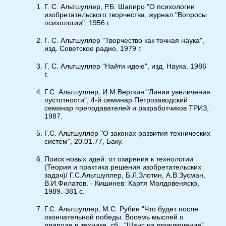
Г. С. Альтшуллер, Р.Б. Шапиро "О психологии
изобретательского творчества, журнал "Вопросы
психологии", 1956 г.
Г. С. Альтшуллер "Творчество как точная наука",
изд. Советское радио, 1979 г.
Г. С. Альтшуллер "Найти идею", изд. Наука. 1986
г.
Г.С. Альтшуллер, И.М.Верткин "Линии увеличения
пустотности", 4-й семинар Петрозаводский
семинар преподавателей и разработчиков ТРИЗ,
1987.
Г.С. Альтшуллер "О законах развития технических
систем", 20.01.77, Баку.
Поиск новых идей: от озарения к технологии
(Теория и практика решения изобретательских
задач)/ Г.С.Альтшуллер, Б.Л.Злотин, А.В.Зусман,
В.И.Филатов. - Кишинев: Картя Молдовеняскэ,
1989.-381 с.
Г.С. Альтшуллер, М.С. Рубин "Что будет после
окончательной победы. Восемь мыслей о
природе и технике, сб., "Шанс на приключение",