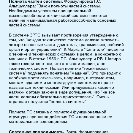
Полнота частей системы.
Формулировка Г.С.
Альтшуллера:
"Закон полноты частей системы.
Необходимым условием принципиальной
жизнеспособности технической системы является
наличие и минимальная работоспособность основных
частей системы".
В системе ЗРТС вызывает противоречия утверждение о
том, что "каждая техническая система должна включать
четыре основные части: двигатель, трансмиссию, рабочий
орган и орган управления". К.Маркс в "Капитале" писал не
о технике и технических системах в целом, а конкретно о
машинах. В статье 1956 г. Г.С. Альтшуллер и Р.Б. Шапиро
также говорится о том, что это части машин, а не
технических систем. Нельзя понятие "техническая
система" подменять понятием "машина". Это приводит к
необходимости отказывать, например, инструментам,
мостам, зданиям и многим другим системам в праве
называться техническими. Или придумывать какие-то
натяжки к этому закону в виде допущения, что "не все
части должны обязательно присутствовать". Очень
странная получится "полнота системы".
Полнота ТС связана с полнотой функциональной
структуры принципа действия ТС и полноценным ее
материальным воплощением.
Системная проводимость.
Закон формирования