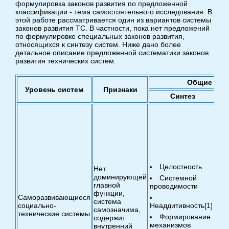
формулировка законов развития по предложенной
классификации - тема самостоятельного исследования. В
этой работе рассматривается один из вариантов системы
законов развития ТС. В частности, пока нет предложений
по формулировке специальных законов развития,
относящихся к синтезу систем. Ниже дано более
детальное описание предложенной систематики законов
развития технических систем.
Общие зак
Уровень систем
Признаки
Синтез
за
си
за
Фо
Целостность
Нет
ст
доминирующей
Системной
фу
главной
проводимости
функции,
Саморазвивающиеся
Фо
система
социально-
Неаддитивность[1]
на
самозначима,
технические системы
(в
Формирование
содержит
на
механизмов
внутренний