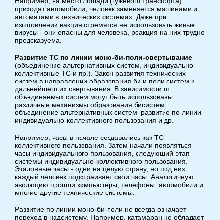
Например, на место лошади (гужевого транспорта)
приходят автомобили, человек заменяется машинами и
автоматами в технических системах. Даже при
изготовлении вакцин стремятся не использовать живые
вирусы - они опасны для человека, реакция на них трудно
предсказуема.
Развитие ТС по линии моно-би-поли-свертывание
(объединение альтернативных систем, индивидуально-
коллективные ТС и пр.). Закон развития технических
систем в направлении образования би и поли систем и
дальнейшего их свертывания. В зависимости от
объединяемых систем могут быть использованы
различные механизмы образования бисистем:
объединение альтернативных систем, развитие по линии
индивидуально-коллективного пользования и др.
Например, часы в начале создавались как ТС
коллективного пользования. Затем начали появляться
часы индивидуального пользования, следующий этап
системы индивидуально-коллективного пользования.
Эталонные часы - одни на целую страну, но под них
каждый человек подстраивает свои часы. Аналогичную
эволюцию прошли компьютеры, телефоны, автомобили и
многие другие технические системы.
Развитие по линии моно-би-поли не всегда означает
переход в надсистему. Например, катамаран не обладает