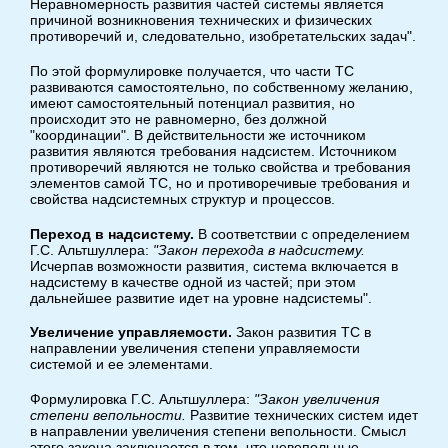
Неравномерность развития частей системы является
причиной возникновения технических и физических
противоречий и, следовательно, изобретательских задач".
По этой формулировке получается, что части ТС
развиваются самостоятельно, по собственному желанию,
имеют самостоятельный потенциал развития, но
происходит это не равномерно, без должной
"координации". В действительности же источником
развития являются требования надсистем. Источником
противоречий являются не только свойства и требования
элементов самой ТС, но и противоречивые требования и
свойства надсистемных структур и процессов.
Переход в надсистему.
В соответствии с определением
Г.С. Альтшуллера:
"Закон перехода в надсистему.
Исчерпав возможности развития, система включается в
надсистему в качестве одной из частей; при этом
дальнейшее развитие идет на уровне надсистемы".
Увеличение управляемости.
Закон развития ТС в
направлении увеличения степени управляемости
системой и ее элементами.
Формулировка Г.С. Альтшуллера:
"Закон увеличения
степени вепольности.
Развитие технических систем идет
в направлении увеличения степени вепольности. Смысл
этого закона заключается в том, что невепольные