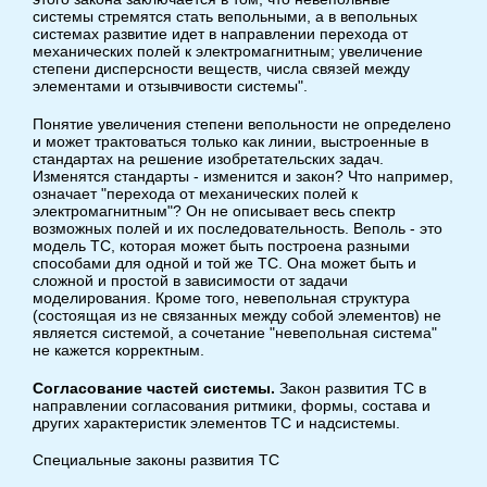
системы стремятся стать вепольными, а в вепольных
системах развитие идет в направлении перехода от
механических полей к электромагнитным; увеличение
степени дисперсности веществ, числа связей между
элементами и отзывчивости системы".
Понятие увеличения степени вепольности не определено
и может трактоваться только как линии, выстроенные в
стандартах на решение изобретательских задач.
Изменятся стандарты - изменится и закон? Что например,
означает "перехода от механических полей к
электромагнитным"? Он не описывает весь спектр
возможных полей и их последовательность. Веполь - это
модель ТС, которая может быть построена разными
способами для одной и той же ТС. Она может быть и
сложной и простой в зависимости от задачи
моделирования. Кроме того, невепольная структура
(состоящая из не связанных между собой элементов) не
является системой, а сочетание "невепольная система"
не кажется корректным.
Согласование частей системы.
Закон развития ТС в
направлении согласования ритмики, формы, состава и
других характеристик элементов ТС и надсистемы.
Специальные законы развития ТС