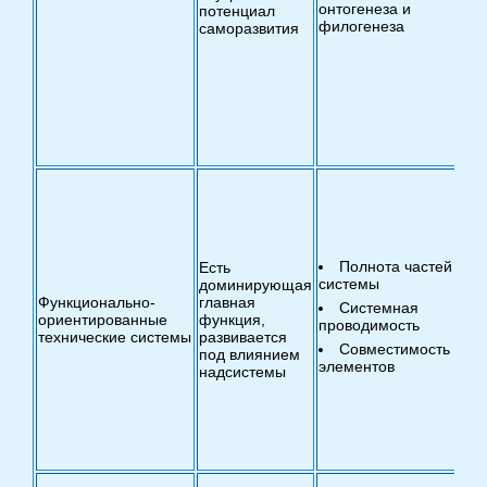
онтогенеза и
потенциал
филогенеза
саморазвития
са
од
на
ур
пр
ид
Полнота частей
Есть
системы
пр
доминирующая
Функционально-
главная
Системная
ориентированные
функция,
проводимость
на
технические системы
развивается
Совместимость
под влиянием
элементов
уп
надсистемы
ча