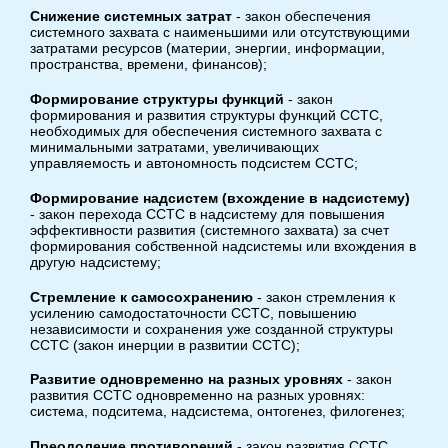
Снижение системных затрат
- закон обеспечения
системного захвата с наименьшими или отсутствующими
затратами ресурсов (материи, энергии, информации,
пространства, времени, финансов);
Формирование структуры функций
- закон
формирования и развития структуры функций ССТС,
необходимых для обеспечения системного захвата с
минимальными затратами, увеличивающих
управляемость и автономность подсистем ССТС;
Формирование надсистем (вхождение в надсистему)
- закон перехода ССТС в надсистему для повышения
эффективности развития (системного захвата) за счет
формирования собственной надсистемы или вхождения в
другую надсистему;
Стремление к самосохранению
- закон стремления к
усилению самодостаточности ССТС, повышению
независимости и сохранения уже созданной структуры
ССТС (закон инерции в развитии ССТС);
Развитие одновременно на разных уровнях
- закон
развития ССТС одновременно на разных уровнях:
система, подситема, надсистема, онтогенез, филогенез;
Преодоление противоречий
- закон развития ССТС