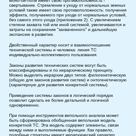
моно-би-поли имеет свою противоположность -
свертывание. Стремление к уходу от нормальных земных
условий также имеет свою противоположность: получения
эффекта, получаемого при уходе от нормальных условий,
без самого этого ухода (приложение 2). С увеличением
степени захвата той или иной системой, увеличиваются и
затраты на сохранение "захваченного" и дальнейшую
экспансию в развитии.
Двойственный характер носит и взаимоотношение
технической системы и человека: линия ТС
индивидуально-коллективного пользования.
Законы развития технических систем могут быть
классифицированы и по иерархическому принципу.
Можно выделить иерархии двух типов: филогенетическую
(общую для законов развития систем) и онтогенетическую
(характерную для развития конкретной системы).
Приведение системы законов в логический порядок
позволит сделать ее более детальной и логичной
одновременно.
При помощи инструментов вепольного анализа может
быть сформирована обобщенная вепольная модель
конкретной ТС. Эта модель содержит элементы, связи
между ними и выполняемые функции. Как правило,
подобные структуры имеют иерархический характер.