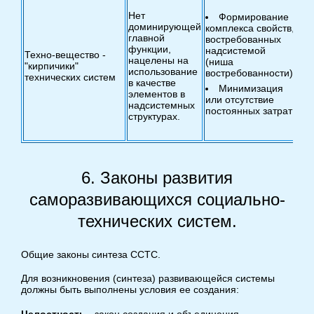
вы
Нет
Формирование
тр
доминирующей
комплекса свойств,
на
главной
востребованных
("
функции,
надсистемой
ид
Техно-вещество -
нацелены на
(ниша
сво
"кирпичики"
использование
востребованности).
технических систем
в качестве
Минимизация
пр
элементов в
или отсутствие
тр
надсистемных
постоянных затрат
структурах.
ча
6. Законы развития
саморазвивающихся социально-
технических систем.
Общие законы синтеза ССТС.
Для возникновения (синтеза) развивающейся системы
должны быть выполнены условия ее создания: