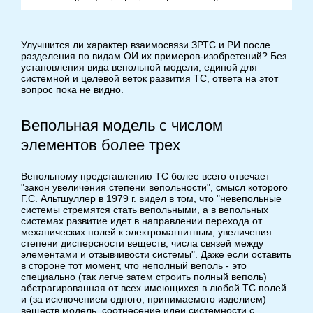
Улучшится ли характер взаимосвязи ЗРТС и РИ после
разделения по видам ОИ их примеров-изобретений? Без
установления вида вепольной модели, единой для
системной и целевой веток развития ТС, ответа на этот
вопрос пока не видно.
Вепольная модель с числом
элементов более трех
Вепольному представлению ТС более всего отвечает
"закон увеличения степени вепольности", смысл которого
Г.С. Альтшуллер в 1979 г. видел в том, что "невепольные
системы стремятся стать вепольными, а в вепольных
системах развитие идет в направлении перехода от
механических полей к электромагнитным; увеличения
степени дисперсности веществ, числа связей между
элементами и отзывчивости системы". Даже если оставить
в стороне тот момент, что неполный веполь - это
специально (так легче затем строить полный веполь)
абстрагированная от всех имеющихся в любой ТС полей
и (за исключением одного, принимаемого изделием)
веществ модель, соотнесение идеи системности с