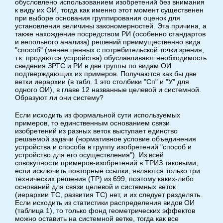
обусловлено использованием изобретений без внимания
к виду их ОИ, тогда как именно этот момент существенен
при выборе основания группирования оценок для
установления величины закономерностей. Эта причина, а
также нахождение посредством РИ (особенно стандартов
и вепольного анализа) решений преимущественно вида
"способ" (менее ценных с потребительской точки зрения,
т.к. продаются устройства) обуславливают необходимость
сведения ЗРТС и РИ в две группы по видам ОИ
подтверждающих их примеров. Получаются как бы две
ветки иерархии (в табл. 1 это столбики "Сп" и "У" для
одного ОИ), в главе 12 названные целевой и системной.
Образуют ли они систему?
Если исходить из формальной сути используемых
примеров, то единственным основанием связи
изобретений из разных веток выступает единство
решаемой задачи (нормативное условие объединения
устройства и способа в группу изобретений "способ и
устройство для его осуществления"). Из всей
совокупности примеров-изобретений в ТРИЗ таковыми,
если исключить повторные ссылки, являются только три
технических решения (ТР) из 699, поэтому каких-либо
оснований для связи целевой и системных веток
(иерархии ТС, развития ТС) нет, и их следует разделять.
Если исходить из статистики распределения видов ОИ
(таблица 1), то только фонд геометрических эффектов
можно оставить на системной ветке, тогда как все