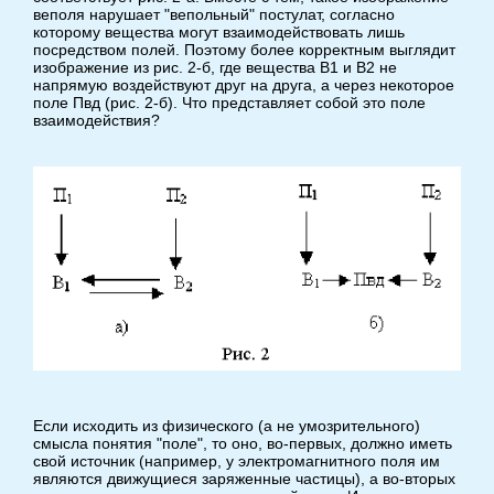
веполя нарушает "вепольный" постулат, согласно
которому вещества могут взаимодействовать лишь
посредством полей. Поэтому более корректным выглядит
изображение из рис. 2-б, где вещества В1 и В2 не
напрямую воздействуют друг на друга, а через некоторое
поле Пвд (рис. 2-б). Что представляет собой это поле
взаимодействия?
Если исходить из физического (а не умозрительного)
смысла понятия "поле", то оно, во-первых, должно иметь
свой источник (например, у электромагнитного поля им
являются движущиеся заряженные частицы), а во-вторых