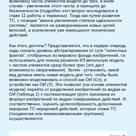
возможно) числа элементов модели до трех, в ином
случае - увеличение этого числа, в принципе до
бесконечности (подробно этот вопрос исследовался в
главе 11 работы о терминах). Тогда как путем развития
ТС, с позиции "закона увеличения степени идеальности
системы", является не разворачивание новых цепей
веполей, а исключение уже имеющихся технических
действий.
Как этого достичь? Представляется, что в первую очередь
надо снизить уровень абстрагирования от сути "патентных
фактов", отобранных из мирового фонда изобретений, т.е.
использовать для поиска решения ИЗ вепольную модель
с числом элементов сразу более трех (это даст
возможность сворачивания). Затем - установить, какой
вид должна иметь новая модель для того, чтобы было
возможно моделировать и способ как ОИ (Сп), и
устройство как ОИ (У). Это позволит (на основе элементов
модели) перейти от разделения изобретений по видам их
ОИ (таблица 1) к систематизации групп признаков из
формул изобретений по видам совершаемых действий. И,
соответственно, оценить целесообразность дополнения
иерархии ТС иерархией действий, которые этими ТС
(поодиночке или взаимосвязанными группами)
осуществляются.