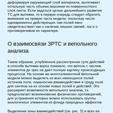
деформируя окружающий слой материала, вытягивает
остальную часть объема ворсинки из поверхностного
слоя листа. Если задаться целью дальнейшего развития
ТС для вытяжки, то в первую очередь следует обратить
внимание на правую часть модели, поскольку число
одновременно действующих там полей явно
свидетельствует как о наличии лишних связей, так и о
противоречивом их характере.
О взаимосвязи ЗРТС и вепольного
анализа
Таким образом, углубленное рассмотрение сути действий
в способе вытяжки ворса показало, что веполь с числом
элементов до трех не дает полную картину происходящих
процессов. На основе же многоэлементной вепольной
модели можно выделить из всех имеющихся полей
источник поля, переносчик взаимодействия и среду поля
для синтеза на их основе новых полей и действий. Это
расширяет возможности вепольного анализа, т.к.
предполагает возникновение физических противоречий,
для устранения которых можно использовать группы
аналогичных элементов из фонда природных эффектов.
Выделение зоны взаимодействий (см. рис. 3) и всех ее