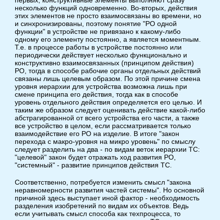
первых, конструктивные элементы выполняют сразу
несколько функций одновременно. Во-вторых, действия
этих элементов не просто взаимосвязаны во времени, но
и синхронизированы, поэтому понятие "РО одной
функции" в устройстве не привязано к какому-либо
одному его элементу постоянно, а является моментным.
Т.е. в процессе работы в устройстве постоянно или
периодически действует несколько функционально и
конструктивно взаимосвязанных (принципом действия)
РО, тогда в способе рабочие органы отдельных действий
связаны лишь целевым образом. По этой причине смена
уровня иерархии для устройства возможна лишь при
смене принципа его действия, тогда как в способе
уровень отдельного действия определяется его целью. И
таким же образом следует оценивать действие какой-либо
абстрагированной от всего устройства его части, а также
все устройство в целом, если рассматривается только
взаимодействие его РО на изделие. В итоге "закон
перехода с макро-уровня на микро уровень" по смыслу
следует разделить на два - по видам веток иерархии ТС:
"целевой" закон будет отражать ход развития РО,
"системный" - развитие принципов действия ТС.
Соответственно, потребуется изменить смысл "закона
неравномерности развития частей системы". Но основной
причиной здесь выступает иной фактор - необходимость
разделения изобретений по видам их объектов. Ведь
если учитывать смысл способа как техпроцесса, то