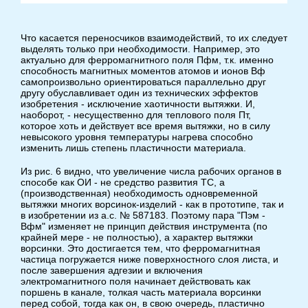
Что касается переносчиков взаимодействий, то их следует
выделять только при необходимости. Например, это
актуально для ферромагнитного поля Пфм, т.к. именно
способность магнитных моментов атомов и ионов Вф
самопроизвольно ориентироваться параллельно друг
другу обуславливает один из технических эффектов
изобретения - исключение хаотичности вытяжки. И,
наоборот, - несущественно для теплового поля Пт,
которое хоть и действует все время вытяжки, но в силу
невысокого уровня температуры нагрева способно
изменить лишь степень пластичности материала.
Из рис. 6 видно, что увеличение числа рабочих органов в
способе как ОИ - не средство развития ТС, а
(производственная) необходимость одновременной
вытяжки многих ворсинок-изделий - как в прототипе, так и
в изобретении из а.с. № 587183. Поэтому пара "Пэм -
Вфм" изменяет не принцип действия инструмента (по
крайней мере - не полностью), а характер вытяжки
ворсинки. Это достигается тем, что ферромагнитная
частица погружается ниже поверхностного слоя листа, и
после завершения адгезии и включения
электромагнитного поля начинает действовать как
поршень в канале, толкая часть материала ворсинки
перед собой, тогда как он, в свою очередь, пластично