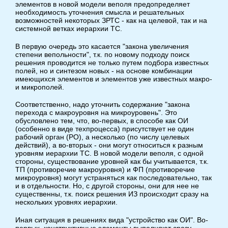
элементов в новой модели веполя предопределяет
необходимость уточнения смысла и решательных
возможностей некоторых ЗРТС - как на целевой, так и на
системной ветках иерархии ТС.
В первую очередь это касается "закона увеличения
степени вепольности", т.к. по новому подходу поиск
решения проводится не только путем подбора известных
полей, но и синтезом новых - на основе комбинации
имеющихся элементов и элементов уже известных макро-
и микрополей.
Соответственно, надо уточнить содержание "закона
перехода с макроуровня на микроуровень". Это
обусловлено тем, что, во-первых, в способе как ОИ
(особенно в виде техпроцесса) присутствует не один
рабочий орган (РО), а несколько (по числу целевых
действий), а во-вторых - они могут относиться к разным
уровням иерархии ТС. В новой модели веполя, с одной
стороны, существование уровней как бы учитывается, т.к.
ТП (противоречие макроуровня) и ФП (противоречие
микроуровня) могут устраняться как последовательно, так
и в отдельности. Но, с другой стороны, они для нее не
существенны, т.к. поиск решения ИЗ происходит сразу на
нескольких уровнях иерархии.
Иная ситуация в решениях вида "устройство как ОИ". Во-