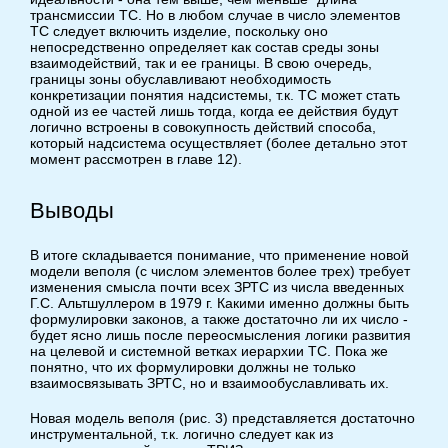
трансмиссии ТС. Но в любом случае в число элементов
ТС следует включить изделие, поскольку оно
непосредственно определяет как состав среды зоны
взаимодействий, так и ее границы. В свою очередь,
границы зоны обуславливают необходимость
конкретизации понятия надсистемы, т.к. ТС может стать
одной из ее частей лишь тогда, когда ее действия будут
логично встроены в совокупность действий способа,
который надсистема осуществляет (более детально этот
момент рассмотрен в главе 12).
Выводы
В итоге складывается понимание, что применение новой
модели веполя (с числом элементов более трех) требует
изменения смысла почти всех ЗРТС из числа введенных
Г.С. Альтшуллером в 1979 г. Какими именно должны быть
формулировки законов, а также достаточно ли их число -
будет ясно лишь после переосмысления логики развития
на целевой и системной ветках иерархии ТС. Пока же
понятно, что их формулировки должны не только
взаимосвязывать ЗРТС, но и взаимообуславливать их.
Новая модель веполя (рис. 3) представляется достаточно
инструментальной, т.к. логично следует как из