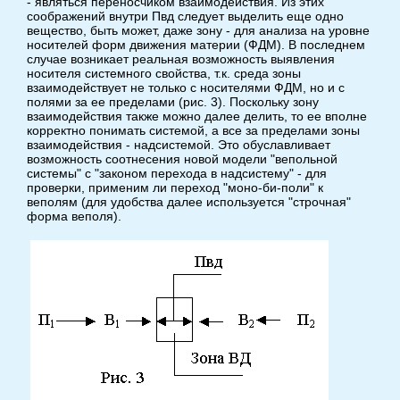
- являться переносчиком взаимодействия. Из этих
соображений внутри Пвд следует выделить еще одно
вещество, быть может, даже зону - для анализа на уровне
носителей форм движения материи (ФДМ). В последнем
случае возникает реальная возможность выявления
носителя системного свойства, т.к. среда зоны
взаимодействует не только с носителями ФДМ, но и с
полями за ее пределами (рис. 3). Поскольку зону
взаимодействия также можно далее делить, то ее вполне
корректно понимать системой, а все за пределами зоны
взаимодействия - надсистемой. Это обуславливает
возможность соотнесения новой модели "вепольной
системы" с "законом перехода в надсистему" - для
проверки, применим ли переход "моно-би-поли" к
веполям (для удобства далее используется "строчная"
форма веполя).