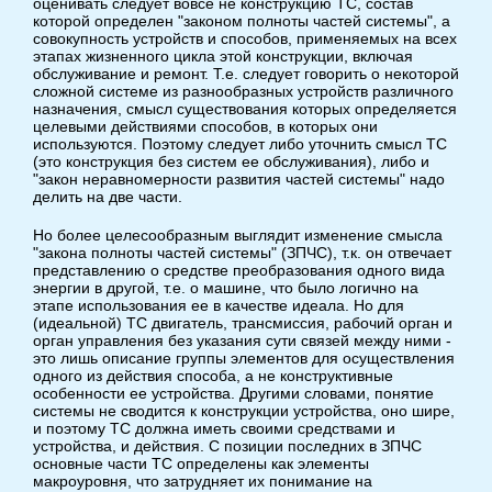
оценивать следует вовсе не конструкцию ТС, состав
которой определен "законом полноты частей системы", а
совокупность устройств и способов, применяемых на всех
этапах жизненного цикла этой конструкции, включая
обслуживание и ремонт. Т.е. следует говорить о некоторой
сложной системе из разнообразных устройств различного
назначения, смысл существования которых определяется
целевыми действиями способов, в которых они
используются. Поэтому следует либо уточнить смысл ТС
(это конструкция без систем ее обслуживания), либо и
"закон неравномерности развития частей системы" надо
делить на две части.
Но более целесообразным выглядит изменение смысла
"закона полноты частей системы" (ЗПЧС), т.к. он отвечает
представлению о средстве преобразования одного вида
энергии в другой, т.е. о машине, что было логично на
этапе использования ее в качестве идеала. Но для
(идеальной) ТС двигатель, трансмиссия, рабочий орган и
орган управления без указания сути связей между ними -
это лишь описание группы элементов для осуществления
одного из действия способа, а не конструктивные
особенности ее устройства. Другими словами, понятие
системы не сводится к конструкции устройства, оно шире,
и поэтому ТС должна иметь своими средствами и
устройства, и действия. С позиции последних в ЗПЧС
основные части ТС определены как элементы
макроуровня, что затрудняет их понимание на