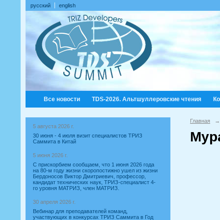
русский
english
Все новости
TDS-2026. Альтшуллеровские чтения
К
Главная
→
5 августа 2026 г.
Мур
30 июня - 4 июля визит специалистов ТРИЗ
Саммита в Китай
5 июня 2026 г.
С прискорбием сообщаем, что 1 июня 2026 года
на 80-м году жизни скоропостижно ушел из жизни
Бердоносов Виктор Дмитриевич, профессор,
кандидат технических наук, ТРИЗ-специалист 4-
го уровня МАТРИЗ, член МАТРИЗ.
30 апреля 2026 г.
Вебинар для преподавателей команд,
участвующих в конкурсах ТРИЗ Саммита в Год