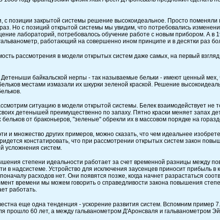
и, с позиции закрытой системы решение высокоидеальное. Просто поменяли м
 раз. Но с позиций открытой системы мы увидим, что потребовались изменен
ение лабораторий, потребовалось обучение работе с новым прибором. А в 1
гальванометр, работающий на совершенно ином принципе и в десятки раз бо
ость рассмотрения в модели открытых систем даже самых, на первый взгляд
Детеныши байкальской нерпы - так называемые бельки - имеют ценный мех, 
бельков местами измазали их шкурки зеленой краской. Решение высокоидеаль
бельков.
ассмотрим ситуацию в модели открытой системы. Белек взаимодействует не т
своих детенышей преимущественно по запаху. Пятно краски меняет запах дете
 бельков от браконьеров, "зеленые" обрекли их в массовом порядке на гораз
ти и множество других примеров, можно сказать, что чем идеальнее изобрет
Придется констатировать, что при рассмотрении открытых систем закон пов
й усложнения систем.
ышения степени идеальности работает за счет временной разницы между п
ти в надсистеме. Устройство для исключения заусенцев приносит прибыль в 
поначалу расходов нет. Они появятся позже, когда начнет разрастаться соо
мент времени мы можем говорить о справедливости закона повышения степ
ает работать.
вестна еще одна тенденция - ускорение развития систем. Вспомним пример 
ля прошло 60 лет, а между гальванометром Д'Аронсваля и гальванометром Эйн