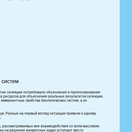
 систем
витие селекции потребовало объяснения и прогнозирования
ла ресурсов для объяснения реальных результатов селекции.
 имманентные свойства биологических систем, а их
аук. Разные на первый взгляд ситуации привели к одному
.
х, рассматриваемых вне взаимодействия со всем массивом
азы на решение конкретных задач уступают место