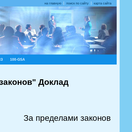
на главную
поиск по сайту
карта сайта
ИЗ
100-GSA
законов" Доклад
За пределами законов