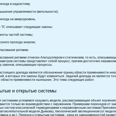
рехода в надсистему;
овышения управляемости (вепольности);
рехода на микроуровень.
 ТС описывают следующие законы:
лноты частей системы;
возного прохода энергии;
гласования ритмики.
ласования ритмики отнесен Альтшуллером к статическим, то есть, описывающи
раметров системы представляет собой процесс, причем достаточно неравном
ппу законов, описывающих процессы.
астоящего доклада является обозначение границ области применимости некот
ий, в которых эти законы будут изменяться. Задачей доклада не является то
 области применимости нынешних. Это тема следующих работ.
рытые и открытые системы
 системами условимся называть модели, рассматривающие объект изучения в
вается только во взаимодействии с окружением. Примерами переходов от зак
ых систем классической термодинамики к неравновесным системам Пригожина
 автоколебательной модели Дьякова), биологический эволюционизм (от моде
рвина и др.). Переход к открытым системам - одна из закономерностей разви