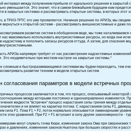
й интервал между получением прибыли от идеального решения в закрытой с
ьно уменьшается. Это значит, что в самом ближайшем будущем нам придетс
ти в закрытых системах и рассматривать открытые системы, в которых этот з
о, в ТРИЗ-ТРТС это уже проявляется. Начиная решение по АРИЗу, мы сводим 
я вернуться к открытой системе - рассматривать внешнесистемные и даже п
рассматриваем развитие систем в обобщенном виде, мы тоже наталкиваемся 
т нас максимально использовать внутрисистемные ресурсы, но когда они исчер
 в надсистему и пополнить запасы ресурсов оттуда. А затем, для спасения мо
внутрисистемными.
асть АРИЗа напрямую требует от нас рассмотрения надсистемных изменений. 
я. Это неудивительно при жестком настрое на закрытые системы.*
ее сложным и быстроразвивающимся системам мы будем переходить, тем оче
рассматривать развитие техники в модели открытых систем.
он согласования параметров в модели встречных про
тречных процессов заключается в том, что процесс, описываемый некоторой 
 соотношение между которыми постоянно и однонаправленно изменяется. Пр
течения жидкости "встречен" процесс нарастания силы трения между отдель
езначителен и не влияет на характер потока. С нарастанием силы F1, движуще
чем сила F1. Пока F1 > F2, поток нормально описывается ламинарными уравн
ти этих уравнений. При F2 > F1 вступают в силу другие закономерности - ту
римерами могут служить точка Кюри, изменения закона Ома при сверхнизких 
рах и давлениях, изменения законов Ньютона при больших скоростях и рассто