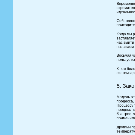
Веременно
стремител
идеальнос
Собственн
приходитс
Когда мы 
заставляе
нас выйти
называем 
Восьмая ч
пользуетс
К чем бол
систем и 
5. Зак
Модель вс
процесса,
Процессу 
процесс н
быстрее, 
применимос
Другими п
температу