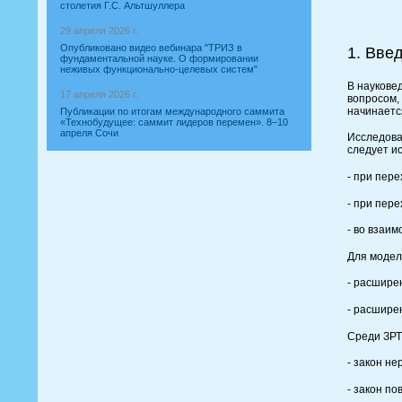
столетия Г.С. Альтшуллера
29 апреля 2026 г.
Опубликовано видео вебинара "ТРИЗ в
1. Вве
фундаментальной науке. О формировании
неживых функционально-целевых систем"
В наукове
17 апреля 2026 г.
вопросом, 
начинаетс
Публикации по итогам международного саммита
«Технобудущее: саммит лидеров перемен». 8–10
апреля Сочи
Исследова
следует ис
- при пер
- при пер
- во взаи
Для модел
- расшире
- расшире
Среди ЗРТ
- закон н
- закон п