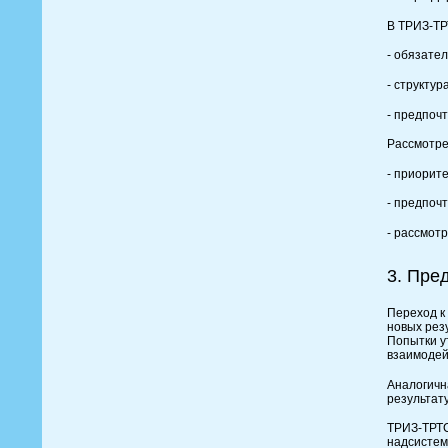
В ТРИЗ-ТР
- обязате
- структур
- предпоч
Рассмотре
- приорите
- предпоч
- рассмотр
3. Пре
Переход к
новых рез
Попытки у
взаимодей
Аналогичн
результат
ТРИЗ-ТРТС
надсистем