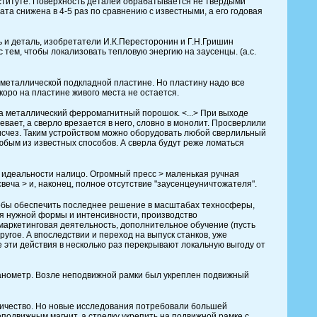
нституте. Поверхность деталей обрабатывается не твердыми
та снижена в 4-5 раз по сравнению с известными, а его годовая
 и деталь, изобретатели И.К.Пересторонин и Г.Н.Гришин
 тем, чтобы локализовать тепловую энергию на заусенцы. (а.с.
а металлической подкладной пластине. Но пластину надо все
коро на пластине живого места не остается.
на металлический ферромагнитный порошок. <...> При выходе
вает, а сверло врезается в него, словно в монолит. Просверлили
 исчез. Таким устройством можно оборудовать любой сверлильный
юбым из известных способов. А сверла будут реже ломаться
е идеальности налицо. Огромный пресс > маленькая ручная
веча > и, наконец, полное отсутствие "заусенцеуничтожателя".
чтобы обеспечить последнее решение в масштабах техносферы,
я нужной формы и интенсивности, производство
и маркетинговая деятельность, дополнительное обучение (пусть
угое. А впоследствии и переход на выпуск станков, уже
е эти действия в несколько раз перекрывают локальную выгоду от
анометр. Возле неподвижной рамки был укреплен подвижный
ичество. Но новые исследования потребовали большей
подвижным магнит, а стрелку укрепить на подвижной рамке с