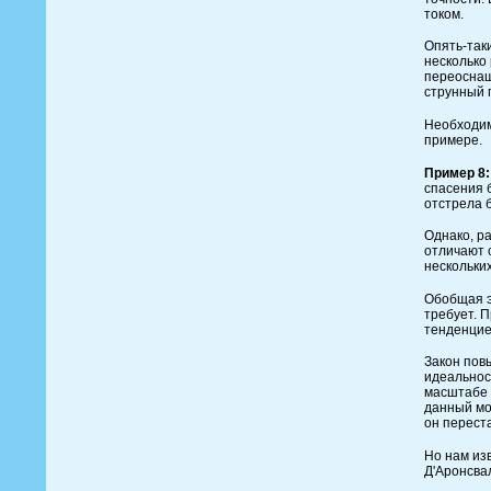
током.
Опять-так
несколько
переоснащ
струнный 
Необходим
примере.
Пример 8:
спасения 
отстрела 
Однако, р
отличают 
нескольких
Обобщая э
требует. 
тенденцие
Закон пов
идеальнос
масштабе 
данный мо
он перест
Но нам из
Д'Аронсва