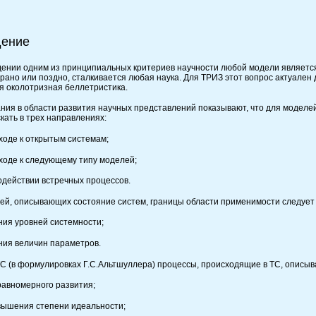
дение
дении одним из принципиальных критериев научности любой модели являетс
рано или поздно, сталкивается любая наука. Для ТРИЗ этот вопрос актуален д
я околотризная беллетристика.
ния в области развития научных представлений показывают, что для модел
кать в трех направлениях:
еходе к открытым системам;
еходе к следующему типу моделей;
модействии встречных процессов.
ей, описывающих состояние систем, границы области применимости следует 
ния уровней системности;
ния величин параметров.
С (в формулировках Г.С.Альтшуллера) процессы, происходящие в ТС, описы
еравномерного развития;
овышения степени идеальности;