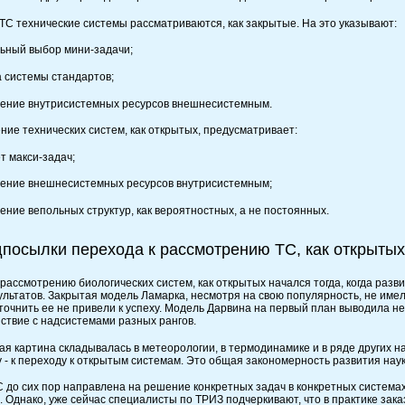
ТС технические системы рассматриваются, как закрытые. На это указывают:
льный выбор мини-задачи;
а системы стандартов;
тение внутрисистемных ресурсов внешнесистемным.
ние технических систем, как открытых, предусматривает:
т макси-задач;
тение внешнесистемных ресурсов внутрисистемным;
ение вепольных структур, как вероятностных, а не постоянных.
дпосылки перехода к рассмотрению ТС, как открытых
 рассмотрению биологических систем, как открытых начался тогда, когда раз
ультатов. Закрытая модель Ламарка, несмотря на свою популярность, не име
точнить ее не привели к успеху. Модель Дарвина на первый план выводила не
ствие с надсистемами разных рангов.
ая картина складывалась в метеорологии, в термодинамике и в ряде других н
у - к переходу к открытым системам. Это общая закономерность развития наук
 до сих пор направлена на решение конкретных задач в конкретных система
. Однако, уже сейчас специалисты по ТРИЗ подчеркивают, что в практике зак