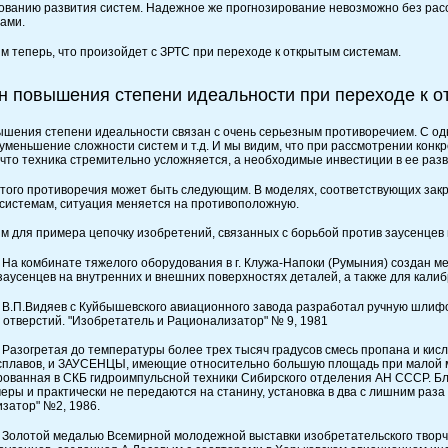
ованию развития систем. Надежное же прогнозирование невозможно без расс
ами.
м теперь, что произойдет с ЗРТС при переходе к открытым системам.
он повышения степени идеальности при переходе к 
ышения степени идеальности связан с очень серьезным противоречием. С од
 уменьшение сложности систем и т.д. И мы видим, что при рассмотрении конк
 что техника стремительно усложняется, а необходимые инвестиции в ее разви
того противоречия может быть следующим. В моделях, соответствующих закр
системам, ситуация меняется на противоположную.
м для примера цепочку изобретений, связанных с борьбой против заусенцев
На комбинате тяжелого оборудования в г. Клужа-Напоки (Румыния) создан м
аусенцев на внутренних и внешних поверхностях деталей, а также для калибров
В.П.Видяев с Куйбышевского авиационного завода разработал ручную шлифо
 отверстий. "Изобретатель и Рационализатор" № 9, 1981
Разогретая до температуры более трех тысяч градусов смесь пропана и кис
сплавов, и ЗАУСЕНЦЫ, имеющие относительно большую площадь при малой м
рованная в СКБ гидроимпульсной техники Сибирского отделения АН СССР. Бл
меры и практически не передаются на станину, установка в два с лишним раз
затор" №2, 1986.
Золотой медалью Всемирной молодежной выставки изобретательского творчес