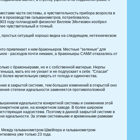
естами части системы, а чувствительность прибора возросла в
ия в производстве гальванометров, потребовалось
903 году голландский физиолог Виллем Эйнтковен изобрел
лее чувствительный и точный.
, простых ситуаций хорошо видна на следующем, нетехническом
что привлекает к ним браконьеров. Местные "зеленые" для
ное - расходов почти никаких, а браконьеры САМИ отказались от
олько с браконьерами, но и с собственной матерью. Нерпы
ныша, мать его не узнает и не подпускает к себе. "Спасая"
до более мучительную смерть от голода и одиночества.
ение в закрытой системе, тем больших изменений в открытой оно
ышения степени идеальности заменяется противоположной
овышением идеальности конкретной системы и снижением этой
конкретном цехе, на конкретном заводе. В более широком
тветствующая надсистема. Поэтому в данной закрытой системе в
ени идеальности. За этими системными и временными рамками
7. Между гальванометром Швейгера и гальванометром
тковена уже только 23 года.