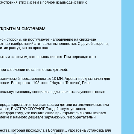
мотрения этих систем в полном взаимодействии с
открытым системам
ной стороны, он постулирует направление на снижение
ретных изобретений этот закон выполняется. С другой стороны,
тие растут, как на дрожжах.
ытым системам, закон выполняется. При переходе же к
 при сверлении металлических деталей.
еханический пресс мощностью 10 МН. Агрегат предназначен для
ки. Вес пресса - 108 тонн. "Наука и Техника", Рига.
вальную машинку специально для зачистки заусенцев после
лорода взрывается, омывая газами детали из алюминиевых или
ассе, БЫСТРО СГОРАЮТ. Так действует установка,
агодаря тому, что возникающие при взрыве силы замыкаются
а легче и намного дешевле зарубежных. "Изобретатель и
тва, которая проходила в Болгарии... удостоена установка для