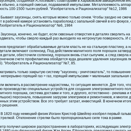
заусенцев, созданная А.Лосевым с соавторами в Харьковском авиационном и
ак обычно, а горящей смесью, подаваемой импульсами. Металлоемкость аппара
ость 100-1500 тысяч рублей. "Изобретатель и Рационализатор" №12, 1986
Бывают заусенцы, снять которые можно только огнем. Чтобы заодно не сжечь
 в рабочей камере установить параболоид с запальной свечей в его фокусе, с
"Изобретатель и Рационализатор" №6, 1984
Заусенца, конечно, не будет, если сквозные отверстия в деталях сверлить н
едвигать, чтобы сверло каждый раз выходило на нетронутую поверхность. И с
унов предлагает обрабатываемые детали класть не на стальную пластину, а 
 детали включают соленоид. Под действием магнитного поля порошок затверде
 в детали, обесточили соленоид, порошок вновь стал сыпучим, а след сверла
 конечном счете профилактика обойдется куда дешевле удаления заусенцев л
6). "Изобретатель и Рационализатор" №7, 85.
матривать только закрытую систему "заусенец - уничтожатель", то повышени
 непрерывно горящий газ > газ, горящий импульсами > маленькая запальная с
сли включить в рассмотрение надсистемы, то ситуация меняется. Для того, 
о производство специальных устройств для создания электромагнитного пол
тного порошка, система доставки и того, и другого, естественно - реклама 
льшое) персонала, повышение загрузки электриков и ремонтников, и многое др
ных этим устройством. Все это требует затрат, инвестиций. В конечном итог
о решения.
В 1820 году немецкий физик Иоганн Кристоф Швейгер изобрел первый гальв
 стрелкой. Отклонение стрелки было пропорционально силе тока в рамке.
етр получил широкое распространение в лабораториях, исследующих электр
 В 1880 году французский физик Жак Арсен Д'Аронсваль предложил сделать не