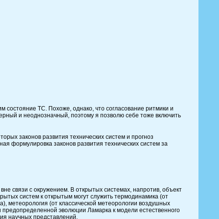
м состояние ТС. Похоже, однако, что согласование ритмики и
ерный и неоднозначный, поэтому я позволю себе тоже включить
орых законов развития технических систем и прогноз
чная формулировка законов развития технических систем за
не связи с окружением. В открытых системах, напротив, объект
рытых систем к открытым могут служить термодинамика (от
), метеорология (от классической метеорологии воздушных
ли предопределенной эволюции Ламарка к модели естественного
тия научных представлений.