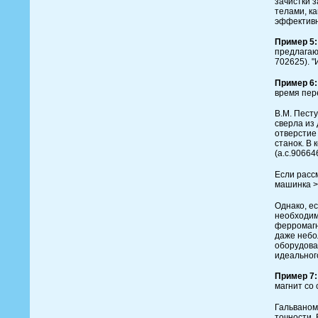
зачистки 
телами, к
эффективн
Пример 5:
предлагают
702625). 
Пример 6:
время пер
В.М. Пест
сверла из
отверстие
станок. В
(а.с.90664
Если расс
машинка >
Однако, е
необходим
ферромагни
даже небо
оборудован
идеальног
Пример 7:
магнит со
Гальваном
точности.