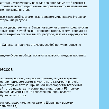
истеме и увеличением расходов за пределами этой системы
я отказываться от однозначной направленности на повышение
акон не выполняется.
все к закрытой системе - выстраиваем мини-задачу. Но затем
осторонние ресурсы.
на эту двойственность. Закон повышения степени идеальности
пываются, другой закон - перехода в надсистему - требует от
дели закрытых систем, мы эти ресурсы, взятые снаружи, снова
Однако, на практике эта часть особой популярностью не
виднее будет необходимость отказаться от модели закрытых
цессов
закономерностью, мы рассматриваем, как два встречных
остым примером может служить поток жидкости в трубе.
ными струями потока. При небольших скоростях встречный
й поток, нарастает и встречная сила трения F2, причем
ениями. Момент F1 = F2 является границей области
рбулентного потока.
температурах, изменения закона Шарля при высоких
яниях и т.д.