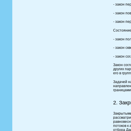
- закон пе
- закон п
- закон пе
Состояние
- закон по
- закон ск
- закон со
Закон сог
других па
его в гру
Задачей н
направлен
границами
2. Зак
Закрытыми
рассматри
равновесн
потоков к
отбора Да