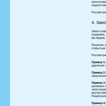
прогнозир
надсистем
Рассмотри
4. Зак
Закон пов
издержек,
мы видим,
Решение э
открытым 
Рассмотри
Пример 1:
удаления з
Пример 2:
сверления
Пример 3:
цинковых 
сконструи
внутри ка
Рационали
Пример 4: