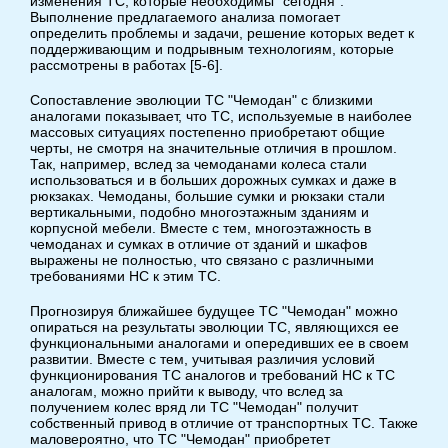
изменения ТС, которые необходимы "сегодня".
Выполнение предлагаемого анализа помогает
определить проблемы и задачи, решение которых ведет к
поддерживающим и подрывным технологиям, которые
рассмотрены в работах [5-6].
Сопоставление эволюции ТС "Чемодан" с близкими
аналогами показывает, что ТС, используемые в наиболее
массовых ситуациях постепенно приобретают общие
черты, не смотря на значительные отличия в прошлом.
Так, например, вслед за чемоданами колеса стали
использоваться и в больших дорожных сумках и даже в
рюкзаках. Чемоданы, большие сумки и рюкзаки стали
вертикальными, подобно многоэтажным зданиям и
корпусной мебели. Вместе с тем, многоэтажность в
чемоданах и сумках в отличие от зданий и шкафов
выражены не полностью, что связано с различными
требованиями НС к этим ТС.
Прогнозируя ближайшее будущее ТС "Чемодан" можно
опираться на результаты эволюции ТС, являющихся ее
функциональными аналогами и опередивших ее в своем
развитии. Вместе с тем, учитывая различия условий
функционирования ТС аналогов и требований НС к ТС
аналогам, можно прийти к выводу, что вслед за
получением колес вряд ли ТС "Чемодан" получит
собственный привод в отличие от транспортных ТС. Также
маловероятно, что ТС "Чемодан" приобретет