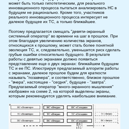
может быть только гипотетическим, для реального
инновационного процесса пытаться анализировать НС в
будущем не рационально. Кроме того, участников
реального инновационного процесса интересует не
далекое будущее их ТС, а только ближайшее.
Поэтому предлагается смещать "девяти-экранный
системный оператор" во времени на шаг в прошлое. При
этом благодаря увеличению количества экранов,
относящихся к прошлому, может стать более понятной
эволюция ТС, и, следовательно, уменьшится риск сделать
грубые ошибки относительно будущего. В результате
работы с девятью экранами должно появиться
представление еще о двух экранах: ближайшем будущем
ТС и ее ПС. Илюстрируя предлагаемый алгоритм работы
с экранами, далекое прошлое будем для краткости
называть "позавчера", и соответственно, близкое прошлое
- "вчера", настоящее - "сегдня", будущее - "завтра".
Предлагаемый оператор "много-экранного мышления"
изображен на схеме 2, на которой выделены экраны,
которым рекомендуется уделять наибольшее внимание.