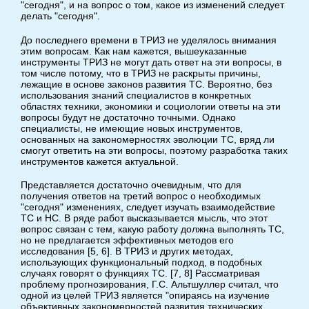
"сегодня", и на вопрос о том, какое из изменений следует
делать "сегодня".
До последнего времени в ТРИЗ не уделялось внимания
этим вопросам. Как нам кажется, вышеуказанные
инструменты ТРИЗ не могут дать ответ на эти вопросы, в
том числе потому, что в ТРИЗ не раскрыты причины,
лежащие в основе законов развития ТС. Вероятно, без
использования знаний специалистов в конкретных
областях техники, экономики и социологии ответы на эти
вопросы будут не достаточно точными. Однако
специалисты, не имеющие новых инструментов,
основанных на закономерностях эволюции ТС, вряд ли
смогут ответить на эти вопросы, поэтому разработка таких
инструментов кажется актуальной.
Представляется достаточно очевидным, что для
получения ответов на третий вопрос о необходимых
"сегодня" изменениях, следует изучать взаимодействие
ТС и НС. В ряде работ высказывается мысль, что этот
вопрос связан с тем, какую работу должна выполнять ТС,
но не предлагается эффективных методов его
исследования [5, 6]. В ТРИЗ и других методах,
использующих функциональный подход, в подобных
случаях говорят о функциях ТС. [7, 8] Рассматривая
проблему прогнозирования, Г.С. Альтшуллер считал, что
одной из целей ТРИЗ является "опираясь на изучение
объективных закономерностей развития технических