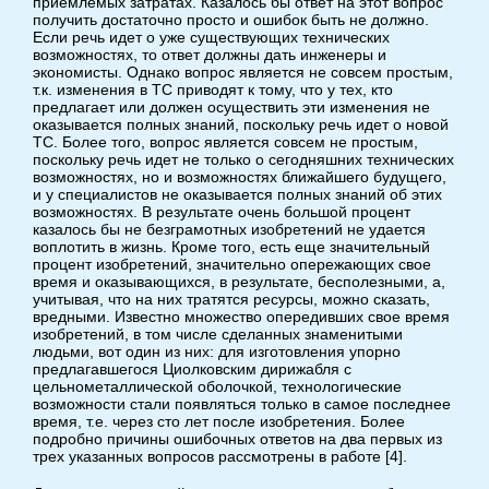
приемлемых затратах. Казалось бы ответ на этот вопрос
получить достаточно просто и ошибок быть не должно.
Если речь идет о уже существующих технических
возможностях, то ответ должны дать инженеры и
экономисты. Однако вопрос является не совсем простым,
т.к. изменения в ТС приводят к тому, что у тех, кто
предлагает или должен осуществить эти изменения не
оказывается полных знаний, поскольку речь идет о новой
ТС. Более того, вопрос является совсем не простым,
поскольку речь идет не только о сегодняшних технических
возможностях, но и возможностях ближайшего будущего,
и у специалистов не оказывается полных знаний об этих
возможностях. В результате очень большой процент
казалось бы не безграмотных изобретений не удается
воплотить в жизнь. Кроме того, есть еще значительный
процент изобретений, значительно опережающих свое
время и оказывающихся, в результате, бесполезными, а,
учитывая, что на них тратятся ресурсы, можно сказать,
вредными. Известно множество опередивших свое время
изобретений, в том числе сделанных знаменитыми
людьми, вот один из них: для изготовления упорно
предлагавшегося Циолковским дирижабля с
цельнометаллической оболочкой, технологические
возможности стали появляться только в самое последнее
время, т.е. через сто лет после изобретения. Более
подробно причины ошибочных ответов на два первых из
трех указанных вопросов рассмотрены в работе [4].