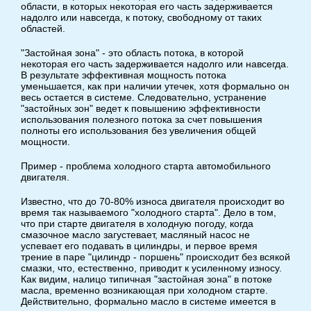
области, в которых некоторая его часть задерживается
надолго или навсегда, к потоку, свободному от таких
областей.
"Застойная зона" - это область потока, в которой
некоторая его часть задерживается надолго или навсегда.
В результате эффективная мощность потока
уменьшается, как при наличии утечек, хотя формально он
весь остается в системе. Следовательно, устранение
"застойных зон" ведет к повышению эффективности
использования полезного потока за счет повышения
полноты его использования без увеличения общей
мощности.
Пример - проблема холодного старта автомобильного
двигателя.
Известно, что до 70-80% износа двигателя происходит во
время так называемого "холодного старта". Дело в том,
что при старте двигателя в холодную погоду, когда
смазочное масло загустевает, масляный насос не
успевает его подавать в цилиндры, и первое время
трение в паре "цилиндр - поршень" происходит без всякой
смазки, что, естественно, приводит к усиленному износу.
Как видим, налицо типичная "застойная зона" в потоке
масла, временно возникающая при холодном старте.
Действительно, формально масло в системе имеется в