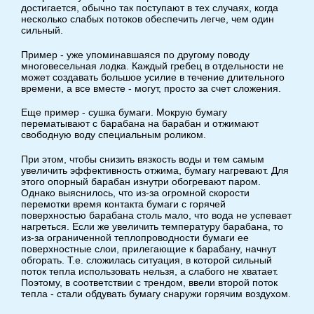
достигается, обычно так поступают в тех случаях, когда
несколько слабых потоков обеспечить легче, чем один
сильный.
Пример - уже упоминавшаяся по другому поводу
многовесельная лодка. Каждый гребец в отдельности не
может создавать большое усилие в течение длительного
времени, а все вместе - могут, просто за счет сложения.
Еще пример - сушка бумаги. Мокрую бумагу
перематывают с барабана на барабан и отжимают
свободную воду специальным роликом.
При этом, чтобы снизить вязкость воды и тем самым
увеличить эффективность отжима, бумагу нагревают. Для
этого опорный барабан изнутри обогревают паром.
Однако выяснилось, что из-за огромной скорости
перемотки время контакта бумаги с горячей
поверхностью барабана столь мало, что вода не успевает
нагреться. Если же увеличить температуру барабана, то
из-за ограниченной теплопроводности бумаги ее
поверхностные слои, прилегающие к барабану, начнут
обгорать. Т.е. сложилась ситуация, в которой сильный
поток тепла использовать нельзя, а слабого не хватает.
Поэтому, в соответствии с трендом, ввели второй поток
тепла - стали обдувать бумагу снаружи горячим воздухом.