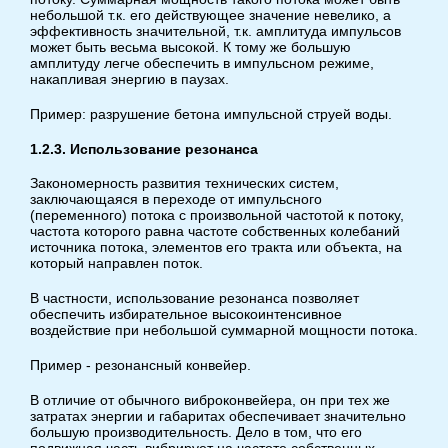
небольшой т.к. его действующее значение невелико, а
эффективность значительной, т.к. амплитуда импульсов
может быть весьма высокой. К тому же большую
амплитуду легче обеспечить в импульсном режиме,
накапливая энергию в паузах.
Пример: разрушение бетона импульсной струей воды.
1.2.3. Использование резонанса
Закономерность развития технических систем,
заключающаяся в переходе от импульсного
(переменного) потока с произвольной частотой к потоку,
частота которого равна частоте собственных колебаний
источника потока, элементов его тракта или объекта, на
который направлен поток.
В частности, использование резонанса позволяет
обеспечить избирательное высокоинтенсивное
воздействие при небольшой суммарной мощности потока.
Пример - резонансный конвейер.
В отличие от обычного виброконвейера, он при тех же
затратах энергии и габаритах обеспечивает значительно
большую производительность. Дело в том, что его
подвижная часть вибрирует на частоте собственных