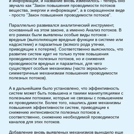
и информации, и название вновь изменилось - теперь оно
звучало как "Закон повышения проводимости потоков
вещества, энергии и информации", а в сокращенном виде
- просто "Закон повышения проводимости потоков".
Параллельно развивался аналитический инструмент,
основанный на этом законе, а именно Анализ потоков. В
его рамках были выявлены особые виды потоков -
вредные (выполняющие вредные функции в системе или
надсистеме) и паразитные (всякого рода утечки,
приводящие к потерям). Соответственно выяснилось, что
развитие систем идет не только путем повышения
проводимости полезных потоков, но и снижения
проводимости вредных и паразитных, для чего
существуют особые механизмы (часто зеркально-
симметричные механизмам повышения проводимости
полезных потоков).
А в дальнейшем было установлено, что эффективность
систем может быть повышена и такими манипуляциями с
полезными потоками, которые не связаны с повышением
их проводимости. Более того, нашлись даже механизмы
повышения эффективности систем, приводящие к
снижению интенсивности полезных потоков и,
соответственно, снижению необходимой проводимости
каналов для этих потоков.
Добавление вновь выявленых механизмов вынудило еще