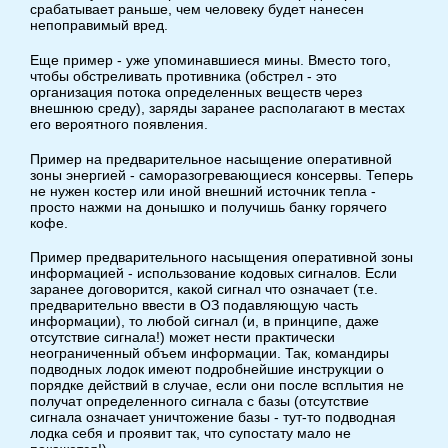
срабатывает раньше, чем человеку будет нанесен
непоправимый вред.
Еще пример - уже упоминавшиеся мины. Вместо того,
чтобы обстреливать противника (обстрел - это
организация потока определенных веществ через
внешнюю среду), заряды заранее располагают в местах
его вероятного появления.
Пример на предварительное насыщение оперативной
зоны энергией - саморазогревающиеся консервы. Теперь
не нужен костер или иной внешний источник тепла -
просто нажми на донышко и получишь банку горячего
кофе.
Пример предварительного насыщения оперативной зоны
информацией - использование кодовых сигналов. Если
заранее договорится, какой сигнал что означает (т.е.
предварительно ввести в ОЗ подавляющую часть
информации), то любой сигнал (и, в принципе, даже
отсутствие сигнала!) может нести практически
неограниченный объем информации. Так, командиры
подводных лодок имеют подробнейшие инструкции о
порядке действий в случае, если они после всплытия не
получат определенного сигнала с базы (отсутствие
сигнала означает уничтожение базы - тут-то подводная
лодка себя и проявит так, что супостату мало не