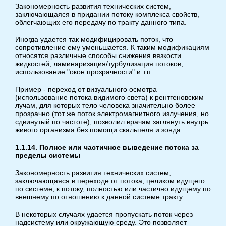
Закономерность развития технических систем,
заключающаяся в придании потоку комплекса свойств,
облегчающих его передачу по тракту данного типа.
Иногда удается так модифицировать поток, что
сопротивление ему уменьшается. К таким модификациям
относятся различные способы снижения вязкости
жидкостей, ламинаризация/турбулизация потоков,
использование "окон прозрачности" и т.п.
Пример - переход от визуального осмотра
(использование потока видимого света) к рентгеновским
лучам, для которых тело человека значительно более
прозрачно (тот же поток электромагнитного излучения, но
сдвинутый по частоте), позволил врачам заглянуть внутрь
живого организма без помощи скальпеля и зонда.
1.1.14. Полное или частичное выведение потока за
пределы системы
Закономерность развития технических систем,
заключающаяся в переходе от потока, целиком идущего
по системе, к потоку, полностью или частично идущему по
внешнему по отношению к данной системе тракту.
В некоторых случаях удается пропускать поток через
надсистему или окружающую среду. Это позволяет