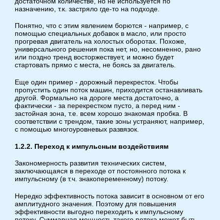
достаточном количестве, но не используется по
назначению, т.к. застряло где-то на подходе.
Понятно, что с этим явлением борются - например, с
помощью специальных добавок в масло, или просто
прогревая двигатель на холостых оборотах. Похоже,
универсального решения пока нет, но, несомненно, рано
или поздно тренд восторжествует, и можно будет
стартовать прямо с места, не боясь за двигатель.
Еще один пример - дорожный перекресток. Чтобы
пропустить один поток машин, приходится останавливать
другой. Формально на дороге места достаточно, а
фактически - за перекрестком пусто, а перед ним -
застойная зона, т.е. всем хорошо знакомая пробка. В
соответствии с трендом, такие зоны устраняют, например,
с помощью многоуровневых развязок.
1.2.2. Переход к импульсным воздействиям
Закономерность развития технических систем,
заключающаяся в переходе от постоянного потока к
импульсному (в т.ч. знакопеременному) потоку.
Нередко эффективность потока зависит в основном от его
амплитудного значения. Поэтому для повышения
эффективности выгодно переходить к импульсному
потоку. Суммарная мощность такого потока может быть