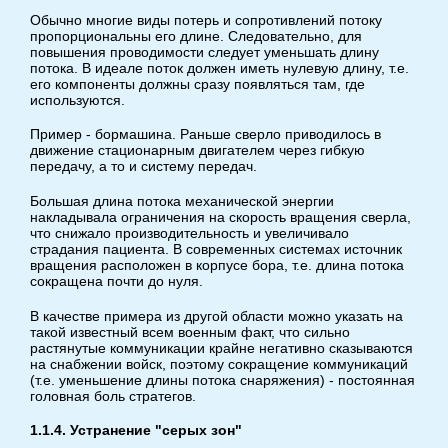
Обычно многие виды потерь и сопротивлений потоку
пропорциональны его длине. Следовательно, для
повышения проводимости следует уменьшать длину
потока. В идеале поток должен иметь нулевую длину, т.е.
его компоненты должны сразу появляться там, где
используются.
Пример - бормашина. Раньше сверло приводилось в
движение стационарным двигателем через гибкую
передачу, а то и систему передач.
Большая длина потока механической энергии
накладывала ограничения на скорость вращения сверла,
что снижало производительность и увеличивало
страдания пациента. В современных системах источник
вращения расположен в корпусе бора, т.е. длина потока
сокращена почти до нуля.
В качестве примера из другой области можно указать на
такой известный всем военным факт, что сильно
растянутые коммуникации крайне негативно сказываются
на снабжении войск, поэтому сокращение коммуникаций
(т.е. уменьшение длины потока снаряжения) - постоянная
головная боль стратегов.
1.1.4. Устранение "серых зон"