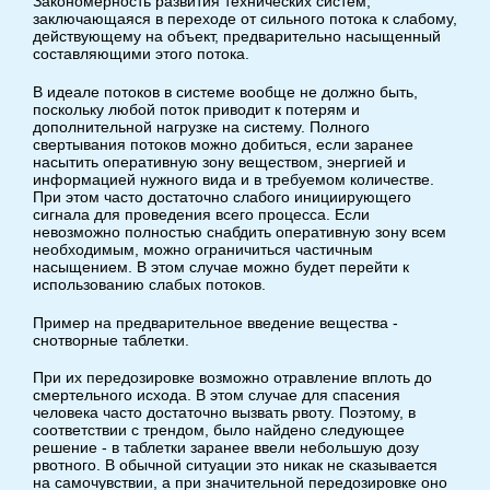
Закономерность развития технических систем,
заключающаяся в переходе от сильного потока к слабому,
действующему на объект, предварительно насыщенный
составляющими этого потока.
В идеале потоков в системе вообще не должно быть,
поскольку любой поток приводит к потерям и
дополнительной нагрузке на систему. Полного
свертывания потоков можно добиться, если заранее
насытить оперативную зону веществом, энергией и
информацией нужного вида и в требуемом количестве.
При этом часто достаточно слабого инициирующего
сигнала для проведения всего процесса. Если
невозможно полностью снабдить оперативную зону всем
необходимым, можно ограничиться частичным
насыщением. В этом случае можно будет перейти к
использованию слабых потоков.
Пример на предварительное введение вещества -
снотворные таблетки.
При их передозировке возможно отравление вплоть до
смертельного исхода. В этом случае для спасения
человека часто достаточно вызвать рвоту. Поэтому, в
соответствии с трендом, было найдено следующее
решение - в таблетки заранее ввели небольшую дозу
рвотного. В обычной ситуации это никак не сказывается
на самочувствии, а при значительной передозировке оно