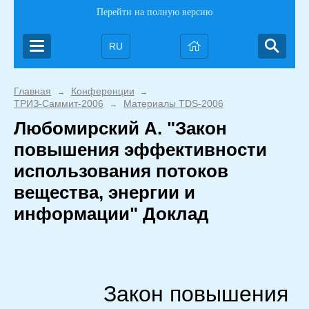
Перейти на полную версию
RU
Главная
Конференции
→
→
ТРИЗ-Саммит-2006
Материалы TDS-2006
→
Любомирский А. "Закон
повышения эффективности
использования потоков
вещества, энергии и
информации" Доклад
Закон повышения