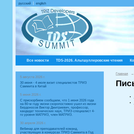
русский
english
Все новости
TDS-2026. Альтшуллеровские чтения
К
Главная
→
5 августа 2026 г.
Пис
30 июня - 4 июля визит специалистов ТРИЗ
Саммита в Китай
5 июня 2026 г.
С прискорбием сообщаем, что 1 июня 2026 года
на 80-м году жизни скоропостижно ушел из жизни
Бердоносов Виктор Дмитриевич, профессор,
кандидат технических наук, ТРИЗ-специалист 4-
го уровня МАТРИЗ, член МАТРИЗ.
30 апреля 2026 г.
Вебинар для преподавателей команд,
участвующих в конкурсах ТРИЗ Саммита в Год