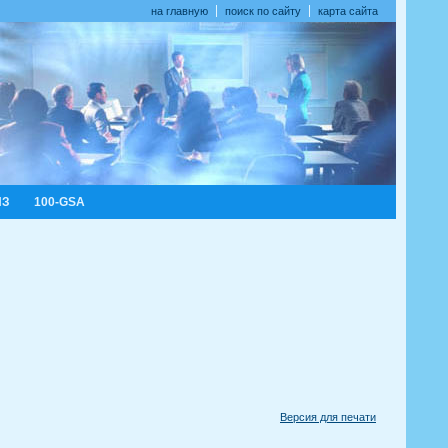
на главную
поиск по сайту
карта сайта
ИЗ
100-GSA
Версия для печати