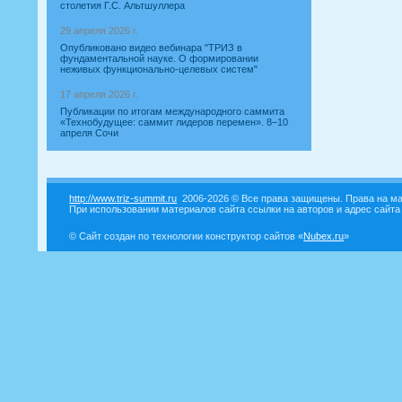
столетия Г.С. Альтшуллера
29 апреля 2026 г.
Опубликовано видео вебинара "ТРИЗ в
фундаментальной науке. О формировании
неживых функционально-целевых систем"
17 апреля 2026 г.
Публикации по итогам международного саммита
«Технобудущее: саммит лидеров перемен». 8–10
апреля Сочи
http://www.triz-summit.ru
2006-2026 © Все права защищены. Права на ма
При использовании материалов сайта ссылки на авторов и адрес сайта
© Сайт создан по технологии конструктор сайтов «
Nubex.ru
»