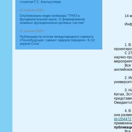
столетия Г.С. Альтшуллера
29 апреля 2026 г.
14 м
Опубликовано видео вебинара "ТРИЗ в
фундаментальной науке. О формировании
неживых функционально-целевых систем"
Инф
17 апреля 2026 г.
Публикации по итогам международного саммита
«Технобудущее: саммит лидеров перемен». 8–10
апреля Сочи
1. 
проектиро
С 2
научно-пр
мероприят
Вся 
английско
2. 
университ
3. Н
Китая, Эс
представит
Ожидается
4. 
они разме
id=204472
применени
публикаци
Все