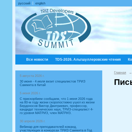
русский
english
Все новости
TDS-2026. Альтшуллеровские чтения
К
Главная
→
5 августа 2026 г.
Пис
30 июня - 4 июля визит специалистов ТРИЗ
Саммита в Китай
5 июня 2026 г.
С прискорбием сообщаем, что 1 июня 2026 года
на 80-м году жизни скоропостижно ушел из жизни
Бердоносов Виктор Дмитриевич, профессор,
кандидат технических наук, ТРИЗ-специалист 4-
го уровня МАТРИЗ, член МАТРИЗ.
30 апреля 2026 г.
Вебинар для преподавателей команд,
участвующих в конкурсах ТРИЗ Саммита в Год