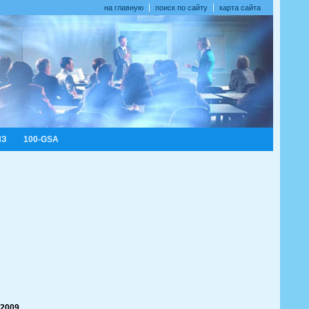
на главную
поиск по сайту
карта сайта
ИЗ
100-GSA
 2009