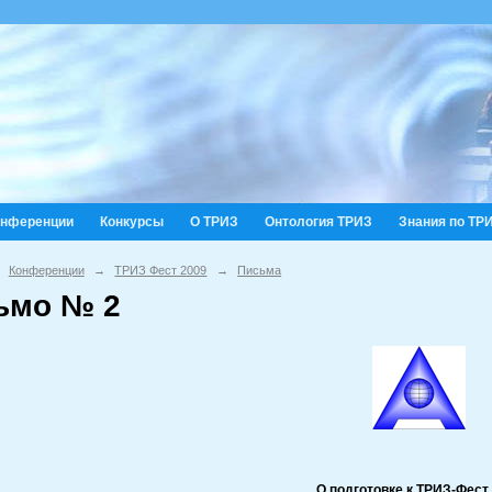
онференции
Конкурсы
О ТРИЗ
Онтология ТРИЗ
Знания по ТР
Конференции
→
ТРИЗ Фест 2009
→
Письма
ьмо № 2
О подготовке к ТРИЗ-Фест