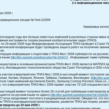
2-е информационное пис
ая 2009 г.
ормационное письмо № Fest-2/2009
Уважаемые коллег
В последние годы все больше известных компаний в различных странах мира 
вания инструменты теории решения изобретательских задач (ТРИЗ).
7 по 29 июля 2009 года Международная Ассоциация ТРИЗ проводит в Санкт-
актической конференции будет проведена защита работ на получение звания
ия.
текущая информация о подготовке к ТРИЗ-Фест 2009 публикуется на русском
м языке
http://triz-summit.ru/redirect.php?id=204472
. Информация также публику
Инициатором и основным организатором ТРИЗ-Фест 2009 является МАТРИЗ пр
ета, Инновационно-технологического общества Санкт-Петербурга и ООО «Ал
а участие в мероприятиях ТРИЗ-Фест 2009 в настоящий момент поступили за
тонии, Латвии, Израиля, Японии, Тайвани, Германии, Финляндии (
http://triz-s
ели таких компаний как General Electric, Samsung Corning Precision Glass co.,
, что в мероприятиях ТРИЗ-Фест 2009 примет участие 70-100 специалистов 
В настоящий момент получено более 20 статей для публикации в материалах
щаются на русском языке по адресу
http://triz-summit.ru/redirect.php?id=204438
Статьи продолжают поступать в редакционную коллегию. Ожидается, что пос
е ТРИЗ в инновационном проектирование, развитие ТРИЗ как теории, развит
и продлен до 20 мая 2009 г.
 доклады на конференции будут разделены на три тематические секции: