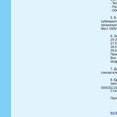
- Те
- Ра
- О
5. В
публикуют
организуе
Фест 2009
6. 
25-
27.
28.
29.
При
Все 
Инф
7. 
соискател
8.
С
Запо
www.triz-s
Стат
Прос
triz
-