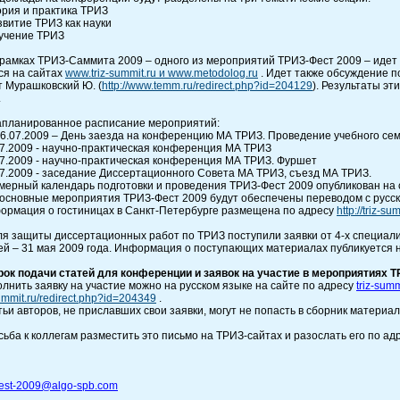
ория и практика ТРИЗ
звитие ТРИЗ как науки
бучение ТРИЗ
 рамках ТРИЗ-Саммита 2009 – одного из мероприятий ТРИЗ-Фест 2009 – идет
ся на сайтах
www
.triz-summit.ru
и
www.metodolog.ru
. Идет также обсуждение п
т Мурашковский Ю. (
http://www.temm.ru/redirect.php?id=204129
). Результаты э
.
Запланированное расписание мероприятий:
26.07.2009 – День заезда на конференцию МА ТРИЗ. Проведение учебного се
07.2009 - научно-практическая конференция МА ТРИЗ
07.2009 - научно-практическая конференция МА ТРИЗ. Фуршет
07.2009 - заседание Диссертационного Совета МА ТРИЗ, съезд МА ТРИЗ.
мерный календарь подготовки и проведения ТРИЗ-Фест 2009 опубликован на
основные мероприятия ТРИЗ-Фест 2009 будут обеспечены переводом с русско
ормация о гостиницах в Санкт-Петербурге размещена по адресу
http://triz-s
Для защиты диссертационных работ по ТРИЗ поступили заявки от 4-х специал
ей – 31 мая 2009 года. Информация о поступающих материалах публикуется 
рок подачи статей для конференции и заявок на участие в мероприятиях ТР
лнить заявку на участие можно на русском языке на сайте по адресу
triz-sum
ummit.ru/redirect.php?id=204349
.
ьи авторов, не приславших свои заявки, могут не попасть в сборник материа
ьба к коллегам разместить это письмо на ТРИЗ-сайтах и разослать его по а
fest-2009@algo-spb.com