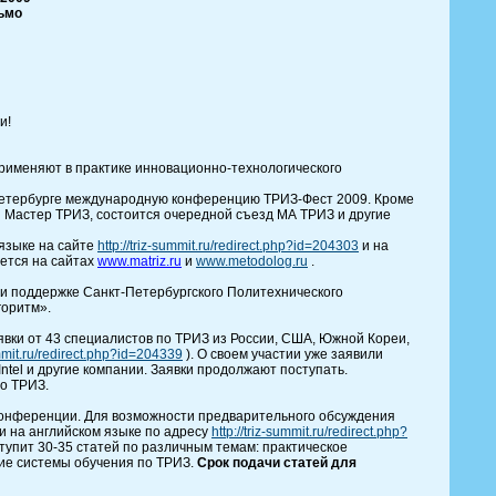
ьмо
и!
применяют в практике инновационно-технологического
Петербурге международную конференцию ТРИЗ-Фест 2009. Кроме
 Мастер ТРИЗ, состоится очередной съезд МА ТРИЗ и другие
 языке на сайте
http://triz-summit.ru/redirect.php?id=204303
и на
ется на сайтах
www.matriz.ru
и
www.metodolog.ru
.
и поддержке Санкт-Петербургского Политехнического
горитм».
явки от 43 специалистов по ТРИЗ из России, США, Южной Кореи,
ummit.ru/redirect.php?id=204339
). О своем участии уже заявили
 Intel и другие компании. Заявки продолжают поступать.
по ТРИЗ.
 конференции. Для возможности предварительного обсуждения
и на английском языке по адресу
http://triz-summit.ru/redirect.php?
тупит 30-35 статей по различным темам: практическое
ие системы обучения по ТРИЗ.
Срок подачи статей для