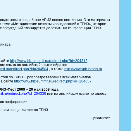
 подготовка к разработке АРИЗ нового поколения. Эти материалы
о теме «Методические аспекты исследований в ТРИЗ», которое
тих обсуждений планируется доложить на конференции ТРИЗ-
минара.
 сайте
http://www.triz-summit.ru/redirect.php?id=204312
го языка на английский язык и обратно.
ummit.ru/redirect.php?id=204504
, а также
http://www.spb-hotels.ru
.
истов по ТРИЗ. Срок предоставления всех материалов
на сайте
http://www.triz-summit.ru/redirect.php?id=204357
ИЗ-Фест 2009 – 20 мая 2009 года.
mit.ru/redirect.php?id=204339
или на английском языке по адресу
лов конференции.
дресам специалистов по ТРИЗ.
Оргкомитет