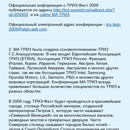
Официальная информация о ТРИЗ-Фест 2009
публикуется по адресу
http://triz-summit.ru/redirect.php?
id=204303
и на
сайте МА ТРИЗ
.
Официальный электронный адрес конференции -
triz-fest-
2009@algo-spb.com
.
2. МА ТРИЗ была создана основоположником ТРИЗ
Г.С.Альтшуллером. В нее входят Европейская Ассоциация
ТРИЗ (ETRIA), Ассоциации ТРИЗ России, Франции,
Италии, Кореи, Израиля, Германии, Австрии, Китая,
Тайваня, Латинской Америки, Австралии и многих других
стран, так же как Ассоциации ТРИЗ Intel, Samsung,
Hyundai Motors, LG, Siemens, P&G и множества других
мировых корпораций. Конференции МА ТРИЗ всегда
привлекают большое количество специалистов по ТРИЗ в
разных областях.
В 2009 году ТРИЗ-Фест будет проводиться в красивейшем
городе, столице Российской империи, созданной
императором Петром 1, которую часто называют
«Северной Венецией» из-за многочисленных каналов,
разводных мостов и прекрасных дворцов. Часто
Северную столицу называют городом Белых ночей –
летом в Санкт-Петербурге Солнце практически не уходит