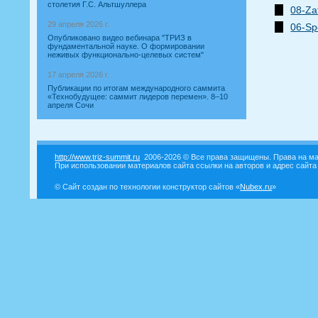
столетия Г.С. Альтшуллера
08-Za
29 апреля 2026 г.
06-Sp
Опубликовано видео вебинара "ТРИЗ в
фундаментальной науке. О формировании
неживых функционально-целевых систем"
17 апреля 2026 г.
Публикации по итогам международного саммита
«Технобудущее: саммит лидеров перемен». 8–10
апреля Сочи
http://www.triz-summit.ru
2006-2026 © Все права защищены. Права на ма
При использовании материалов сайта ссылки на авторов и адрес сайта
© Сайт создан по технологии конструктор сайтов «
Nubex.ru
»