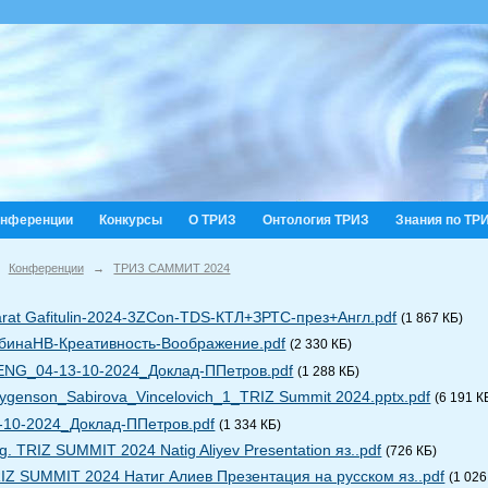
онференции
Конкурсы
О ТРИЗ
Онтология ТРИЗ
Знания по ТР
Конференции
→
ТРИЗ САММИТ 2024
rat Gafitulin-2024-3ZCon-TDS-КТЛ+ЗРТС-през+Англ.pdf
(1 867 КБ)
бинаНВ-Креативность-Воображение.pdf
(2 330 КБ)
ENG_04-13-10-2024_Доклад-ППетров.pdf
(1 288 КБ)
ygenson_Sabirova_Vincelovich_1_TRIZ Summit 2024.pptx.pdf
(6 191 К
-10-2024_Доклад-ППетров.pdf
(1 334 КБ)
g. TRIZ SUMMIT 2024 Natig Aliyev Presentation яз..pdf
(726 КБ)
IZ SUMMIT 2024 Натиг Алиев Презентация на русском яз..pdf
(1 026