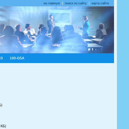
на главную
поиск по сайту
карта сайта
ИЗ
100-GSA
Б)
 КБ)