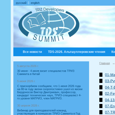
русский
english
Все новости
TDS-2026. Альтшуллеровские чтения
К
Главная
→
5 августа 2026 г.
30 июня - 4 июля визит специалистов ТРИЗ
Саммита в Китай
01-Ma
03-Ру
5 июня 2026 г.
С прискорбием сообщаем, что 1 июня 2026 года
04-T-
на 80-м году жизни скоропостижно ушел из жизни
Бердоносов Виктор Дмитриевич, профессор,
02-Fe
кандидат технических наук, ТРИЗ-специалист 4-
го уровня МАТРИЗ, член МАТРИЗ.
04-13
07-En
30 апреля 2026 г.
Вебинар для преподавателей команд,
07-TR
участвующих в конкурсах ТРИЗ Саммита в Год