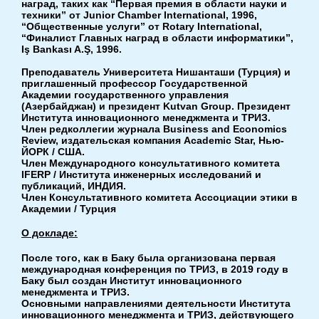
наград, таких как “Первая премия в области науки и
техники” от Junior Chamber International, 1996,
“Общественные услуги” от Rotary International,
“Финалист Главных наград в области информатики”,
Iş Bankası A.Ş, 1996.
Преподаватель Университета Нишанташи (Турция) и
приглашенный профессор Государственной
Академии государственного управления
(Азербайджан) и президент Kutvan Group. Президент
Института инновационного менеджмента и ТРИЗ.
Член редколлегии журнала Business and Economics
Review, издательская компания Academic Star, Нью-
ЙОРК / США.
Член Международного консультативного комитета
IFERP / Института инженерных исследований и
публикаций, ИНДИЯ.
Член Консультативного комитета Ассоциации этики в
Академии / Турция
О докладе:
После того, как в Баку была организована первая
международная конференция по ТРИЗ, в 2019 году в
Баку был создан Институт инновационного
менеджмента и ТРИЗ.
Основными направлениями деятельности Института
инновационного менеджмента и ТРИЗ, действующего