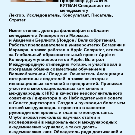
Профессор д-р АЛИ Б.
КУТВАН Специалист по
менеджменту
Лектор, Исследователь, Консультант, Писатель,
Стратег
Имеет степень доктора философии в области
менеджмента Университета Мармара
и Академии Берлизта (Лондон / Великобритания).
Работал преподавателем в университетах Богазичи и
Мармара, а также работал в Apple Computer, отвечая
за Глобальный образовательный проект Apple и
Консорциум университетов Apple. Выиграл
Международную стипендию Ротари, и участвовал в
программе обмена совместным обучением в
Великобритании / Лондоне. Основатель Ассоциации
интерактивных издателей, а также некоторых
инновационных компаний и предприятий. Принимал
участие в многонациональных компаниях и
международных НПО в качестве неисполнительного
советника / директора в их Наблюдательном совете
и Совете директоров. Создал и руководил более чем
сотней международных проектов в качестве
руководителя проекта и главного консультанта.
Опубликовал несколько научных статей и
исследований в национальных и международных
академических журналах, а также десять
академических книг. Обладатель ряда достижений и