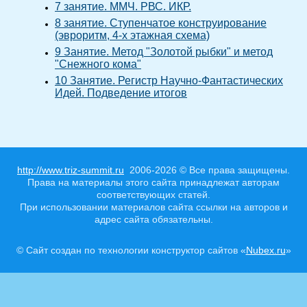
7 занятие. ММЧ. РВС. ИКР.
8 занятие. Ступенчатое конструирование
(эвроритм, 4-х этажная схема)
9 Занятие. Метод "Золотой рыбки" и метод
"Снежного кома"
10 Занятие. Регистр Научно-Фантастических
Идей. Подведение итогов
http://www.triz-summit.ru
2006-2026 © Все права защищены.
Права на материалы этого сайта принадлежат авторам
соответствующих статей.
При использовании материалов сайта ссылки на авторов и
адрес сайта обязательны.
© Сайт создан по технологии конструктор сайтов «
Nubex.ru
»