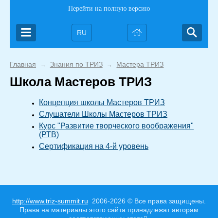
Перейти на полную версию
RU
Главная
Знания по ТРИЗ
Мастера ТРИЗ
→
→
Школа Мастеров ТРИЗ
Концепция школы Мастеров ТРИЗ
Слушатели Школы Мастеров ТРИЗ
Курс "Развитие творческого воображения"
(РТВ)
Сертификация на 4-й уровень
http://www.triz-summit.ru
2006-2026 © Все права защищены.
Права на материалы этого сайта принадлежат авторам