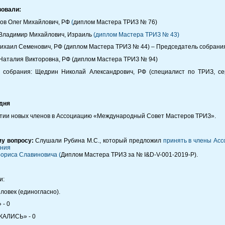
вовали:
мов Олег Михайлович, РФ
(
диплом Мастера ТРИЗ № 76)
 Владимир Михайлович, Израиль
(диплом Мастера ТРИЗ № 43)
Михаил Семенович, РФ (диплом Мастера ТРИЗ № 44) – Председатель собрани
 Наталия Викторовна, РФ (диплом Мастера ТРИЗ № 94)
 собрания: Щедрин Николай Александрович, РФ (специалист по ТРИЗ, сер
дня
ятии новых членов в Ассоциацию «Международный Совет Мастеров ТРИЗ».
у вопросу:
Слушали Рубина М.С., который предложил
принять в члены Ас
ения
ориса Славиновича (
Диплом Мастера ТРИЗ за № I&D-V-001-2019-P).
и:
еловек (единогласно).
- 0
АЛИСЬ» - 0