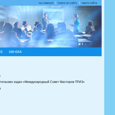
на главную
поиск по сайту
карта сайта
ИЗ
100-GSA
а
тельских задач «Международный Совет Мастеров ТРИЗ»
а