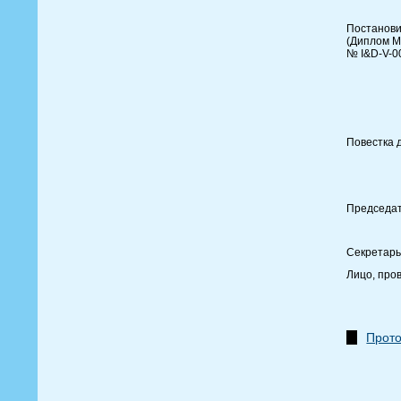
Постанов
(Диплом М
№ I&D-V-0
Повестка 
Председат
Секретарь
Лицо, про
Прото