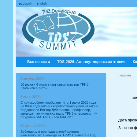
русский
english
Все новости
TDS-2026. Альтшуллеровские чтения
К
Главная
→
5 августа 2026 г.
30 июня - 4 июля визит специалистов ТРИЗ
Саммита в Китай
5 июня 2026 г.
ме
С прискорбием сообщаем, что 1 июня 2026 года
на 80-м году жизни скоропостижно ушел из жизни
Бердоносов Виктор Дмитриевич, профессор,
кандидат технических наук, ТРИЗ-специалист 4-
го уровня МАТРИЗ, член МАТРИЗ.
Дата прове
30 апреля 2026 г.
Заочная ф
Вебинар для преподавателей команд,
участвующих в конкурсах ТРИЗ Саммита в Год