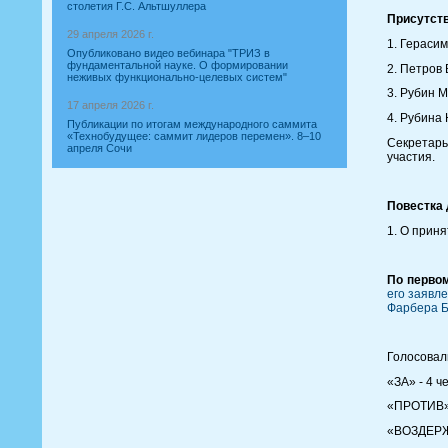
столетия Г.С. Альтшуллера
Присутст
29 апреля 2026 г.
1. Гераси
Опубликовано видео вебинара "ТРИЗ в
фундаментальной науке. О формировании
2. Петров
неживых функционально-целевых систем"
3. Рубин 
17 апреля 2026 г.
4. Рубина
Публикации по итогам международного саммита
«Технобудущее: саммит лидеров перемен». 8–10
Секретарь
апреля Сочи
участия.
Повестка 
1. О прин
По первом
его заявл
Фарбера Б
Голосовал
«ЗА» - 4 ч
«ПРОТИВ» 
«ВОЗДЕРЖ