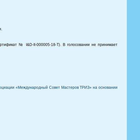
я.
тификат № I&D-II-000005-18-Т). В голосовании не принимает
социации «Международный Совет Мастеров ТРИЗ» на основании